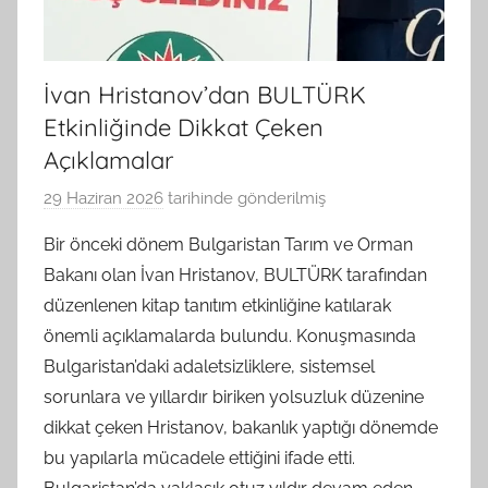
İvan Hristanov’dan BULTÜRK
Etkinliğinde Dikkat Çeken
Açıklamalar
29 Haziran 2026
tarihinde gönderilmiş
B
G
Bir önceki dönem Bulgaristan Tarım ve Orman
S
Bakanı olan İvan Hristanov, BULTÜRK tarafından
A
düzenlenen kitap tanıtım etkinliğine katılarak
M
önemli açıklamalarda bulundu. Konuşmasında
t
Bulgaristan’daki adaletsizliklere, sistemsel
a
sorunlara ve yıllardır biriken yolsuzluk düzenine
r
a
dikkat çeken Hristanov, bakanlık yaptığı dönemde
f
bu yapılarla mücadele ettiğini ifade etti.
ı