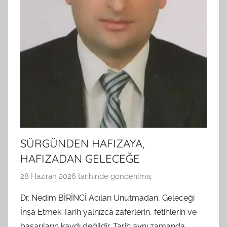
SÜRGÜNDEN HAFIZAYA,
HAFIZADAN GELECEĞE
28 Haziran 2026
tarihinde gönderilmiş
B
G
Dr. Nedim BİRİNCİ Acıları Unutmadan, Geleceği
S
İnşa Etmek Tarih yalnızca zaferlerin, fetihlerin ve
A
başarıların kaydı değildir. Tarih aynı zamanda