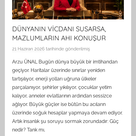
DÜNYANIN VİCDANI SUSARSA,
MAZLUMLARIN AHI KONUŞUR
21 Haziran 2026
tarihinde gönderilmiş
B
G
Arzu ÜNAL Bugün dünya büyük bir imtihandan
S
geçiyor. Haritalar üzerinde sınırlar yeniden
A
tartışılıyor, enerji yolları uğruna ülkeler
M
parçalanıyor, şehirler yıkılıyor, çocuklar yetim
t
kalıyor, anneler evlatlarının ardından sessizce
a
ağlıyor. Büyük güçler ise bütün bu acıların
r
a
üzerinde soğuk hesaplar yapmaya devam ediyor.
f
Artık insanlık şu soruyu sormak zorundadır: Güç
ı
nedir? Tank mı,
n