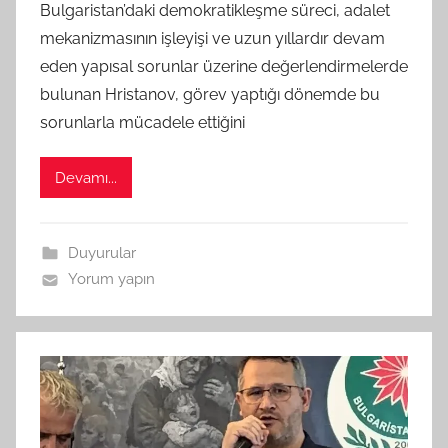
Bulgaristan’daki demokratikleşme süreci, adalet
r
a
mekanizmasının işleyişi ve uzun yıllardır devam
f
eden yapısal sorunlar üzerine değerlendirmelerde
ı
bulunan Hristanov, görev yaptığı dönemde bu
n
sorunlarla mücadele ettiğini
d
a
Devamı...
n
Duyurular
Yorum yapın