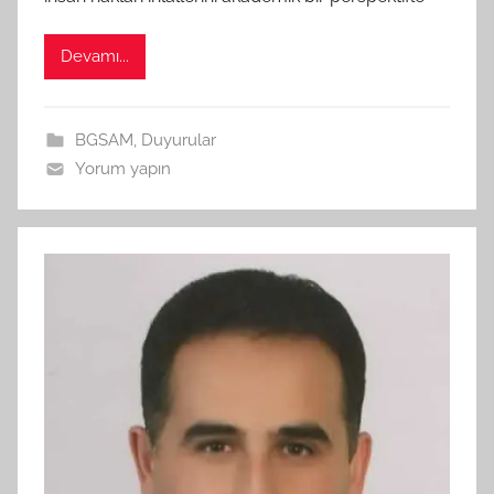
n
d
Devamı...
a
n
BGSAM
,
Duyurular
Yorum yapın