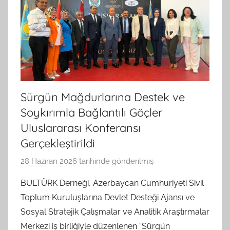
Sürgün Mağdurlarına Destek ve
Soykırımla Bağlantılı Göçler
Uluslararası Konferansı
Gerçekleştirildi
28 Haziran 2026
tarihinde gönderilmiş
B
G
BULTÜRK Derneği, Azerbaycan Cumhuriyeti Sivil
S
Toplum Kuruluşlarına Devlet Desteği Ajansı ve
A
Sosyal Stratejik Çalışmalar ve Analitik Araştırmalar
M
Merkezi iş birliğiyle düzenlenen “Sürgün
t