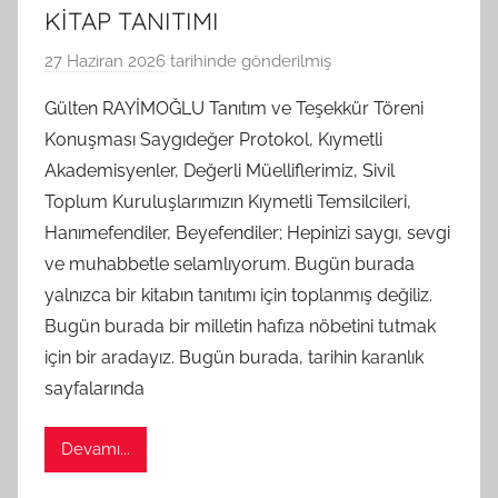
KİTAP TANITIMI
27 Haziran 2026
tarihinde gönderilmiş
B
G
Gülten RAYİMOĞLU Tanıtım ve Teşekkür Töreni
S
Konuşması Saygıdeğer Protokol, Kıymetli
A
Akademisyenler, Değerli Müelliflerimiz, Sivil
M
Toplum Kuruluşlarımızın Kıymetli Temsilcileri,
t
Hanımefendiler, Beyefendiler; Hepinizi saygı, sevgi
a
ve muhabbetle selamlıyorum. Bugün burada
r
a
yalnızca bir kitabın tanıtımı için toplanmış değiliz.
f
Bugün burada bir milletin hafıza nöbetini tutmak
ı
için bir aradayız. Bugün burada, tarihin karanlık
n
sayfalarında
d
a
Devamı...
n