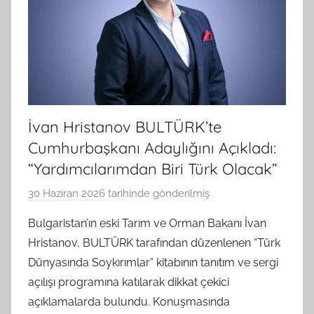
İvan Hristanov BULTÜRK’te
Cumhurbaşkanı Adaylığını Açıkladı:
“Yardımcılarımdan Biri Türk Olacak”
30 Haziran 2026
tarihinde gönderilmiş
B
G
Bulgaristan’ın eski Tarım ve Orman Bakanı İvan
S
Hristanov, BULTÜRK tarafından düzenlenen “Türk
A
Dünyasında Soykırımlar” kitabının tanıtım ve sergi
M
açılışı programına katılarak dikkat çekici
t
açıklamalarda bulundu. Konuşmasında
a