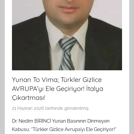
Yunan To Vima; Türkler Gizlice
AVRUPA’yı Ele Geçiriyor! İtalya
Çıkartması!
21 Haziran 2026
tarihinde gönderilmiş
B
G
Dr. Nedim BİRİNCİ Yunan Basınının Dinmeyen
S
Kabusu: “Türkler Gizlice Avrupa’yı Ele Geçiriyor!”
A