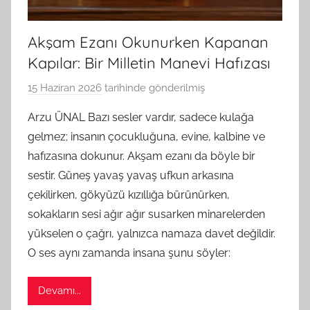
Akşam Ezanı Okunurken Kapanan
Kapılar: Bir Milletin Manevi Hafızası
15 Haziran 2026
tarihinde gönderilmiş
B
G
Arzu ÜNAL Bazı sesler vardır, sadece kulağa
S
gelmez; insanın çocukluğuna, evine, kalbine ve
A
hafızasına dokunur. Akşam ezanı da böyle bir
M
sestir. Güneş yavaş yavaş ufkun arkasına
t
çekilirken, gökyüzü kızıllığa bürünürken,
a
sokakların sesi ağır ağır susarken minarelerden
r
a
yükselen o çağrı, yalnızca namaza davet değildir.
f
O ses aynı zamanda insana şunu söyler:
ı
n
Devamı...
d