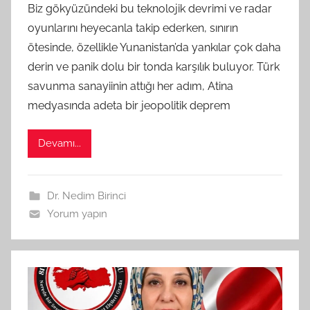
Biz gökyüzündeki bu teknolojik devrimi ve radar
M
oyunlarını heyecanla takip ederken, sınırın
t
ötesinde, özellikle Yunanistan’da yankılar çok daha
a
derin ve panik dolu bir tonda karşılık buluyor. Türk
r
a
savunma sanayiinin attığı her adım, Atina
f
medyasında adeta bir jeopolitik deprem
ı
n
Devamı...
d
a
n
Dr. Nedim Birinci
Yorum yapın