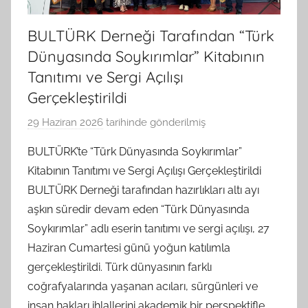
BULTÜRK Derneği Tarafından “Türk
Dünyasında Soykırımlar” Kitabının
Tanıtımı ve Sergi Açılışı
Gerçekleştirildi
29 Haziran 2026
tarihinde gönderilmiş
B
G
BULTÜRK’te “Türk Dünyasında Soykırımlar”
S
Kitabının Tanıtımı ve Sergi Açılışı Gerçekleştirildi
A
BULTÜRK Derneği tarafından hazırlıkları altı ayı
M
aşkın süredir devam eden “Türk Dünyasında
t
Soykırımlar” adlı eserin tanıtımı ve sergi açılışı, 27
a
Haziran Cumartesi günü yoğun katılımla
r
a
gerçekleştirildi. Türk dünyasının farklı
f
coğrafyalarında yaşanan acıları, sürgünleri ve
ı
insan hakları ihlallerini akademik bir perspektifle