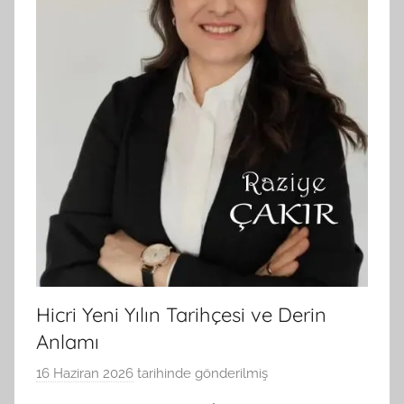
Hicri Yeni Yılın Tarihçesi ve Derin
Anlamı
16 Haziran 2026
tarihinde gönderilmiş
B
G