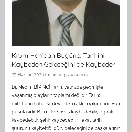
Krum Han’dan Bugüne: Tarihini
Kaybeden Geleceğini de Kaybeder
27 Haziran 2026
tarihinde gönderilmiş
B
G
Dr. Nedim BİRİNCİ Tarih, yalnızca geçmişte
S
yaşanmış olayların toplamı değildir. Tarih;
A
milletlerin hafızası, devletlerin aklı, toplumların yön
M
pusulasıdır. Bir millet savaş kaybedebilir, toprak
t
kaybedebilir, şehir kaybedebilir. Fakat tarih
a
şuurunu kaybettiği gün, geleceğini de başkalarının
r