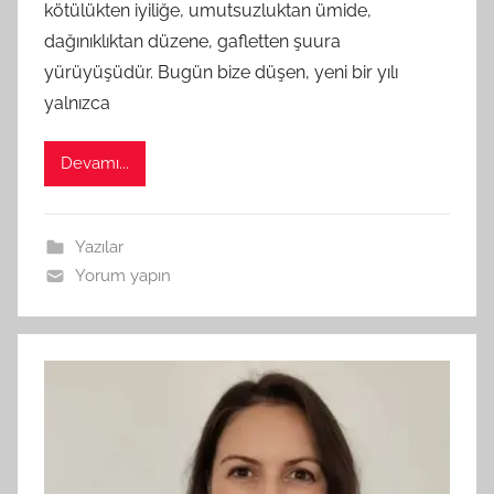
kötülükten iyiliğe, umutsuzluktan ümide,
r
a
dağınıklıktan düzene, gafletten şuura
f
yürüyüşüdür. Bugün bize düşen, yeni bir yılı
ı
yalnızca
n
d
Devamı...
a
n
Yazılar
Yorum yapın