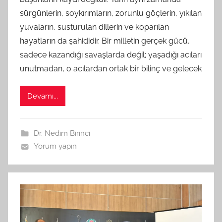
M
sürgünlerin, soykırımların, zorunlu göçlerin, yıkılan
t
yuvaların, susturulan dillerin ve koparılan
a
hayatların da şahididir. Bir milletin gerçek gücü,
r
a
sadece kazandığı savaşlarda değil; yaşadığı acıları
f
unutmadan, o acılardan ortak bir bilinç ve gelecek
ı
n
Devamı...
d
a
n
Dr. Nedim Birinci
Yorum yapın