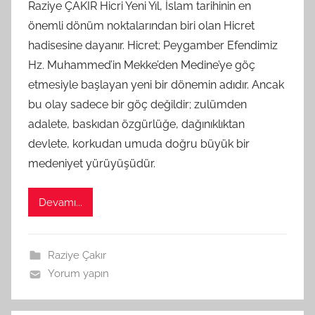
Raziye ÇAKIR Hicri Yeni Yıl, İslam tarihinin en
S
önemli dönüm noktalarından biri olan Hicret
A
hadisesine dayanır. Hicret; Peygamber Efendimiz
M
Hz. Muhammed’in Mekke’den Medine’ye göç
t
etmesiyle başlayan yeni bir dönemin adıdır. Ancak
a
bu olay sadece bir göç değildir; zulümden
r
a
adalete, baskıdan özgürlüğe, dağınıklıktan
f
devlete, korkudan umuda doğru büyük bir
ı
medeniyet yürüyüşüdür.
n
d
Devamı...
a
n
Raziye Çakır
Yorum yapın