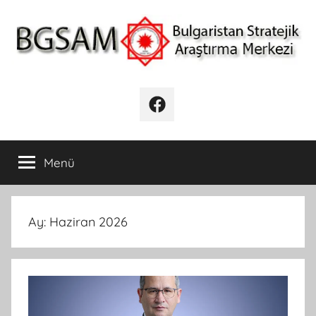
İçeriğe
atla
BGSAM
Bulgaristan
Stratejik
Facebook
Araştırma
Merkezi
Menü
Ay:
Haziran 2026