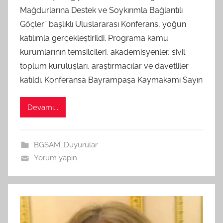
Mağdurlarına Destek ve Soykırımla Bağlantılı
a
Göçler” başlıklı Uluslararası Konferans, yoğun
r
a
katılımla gerçekleştirildi. Programa kamu
f
kurumlarının temsilcileri, akademisyenler, sivil
ı
toplum kuruluşları, araştırmacılar ve davetliler
n
katıldı. Konferansa Bayrampaşa Kaymakamı Sayın
d
a
Devamı...
n
BGSAM
,
Duyurular
Yorum yapın