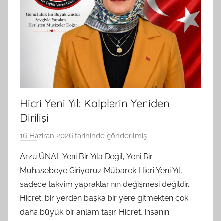
Hicri Yeni Yıl: Kalplerin Yeniden
Dirilişi
16 Haziran 2026
tarihinde gönderilmiş
B
G
Arzu ÜNAL Yeni Bir Yıla Değil, Yeni Bir
S
Muhasebeye Giriyoruz Mübarek Hicri Yeni Yıl,
A
sadece takvim yapraklarının değişmesi değildir.
M
Hicret; bir yerden başka bir yere gitmekten çok
t
daha büyük bir anlam taşır. Hicret, insanın
a