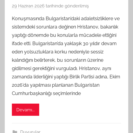
29 Haziran 2026
tarihinde gönderilmiş
B
G
Konuşmasında Bulgaristan’daki adaletsizliklere ve
S
sistemdeki sorunlara değinen Hristanov, bakanlık
A
yaptığı dönemde bu konularla mücadele ettiğini
M
ifade etti. Bulgaristan’da yaklaşık 30 yıldır devam
t
eden yolsuzluklara korku nedeniyle sessiz
a
kalındığını belirterek, bu sorunların üzerine
r
a
gidilmesi gerektiğini vurguladı. Hristanov, aynı
f
zamanda liderliğini yaptığı Birlik Partisi adına, Ekim
ı
2026’da yapılması planlanan Bulgaristan
n
Cumhurbaşkanlığı seçimlerinde
d
a
Devamı...
n
Duyurular