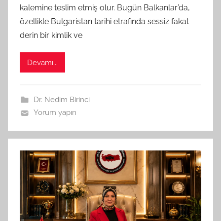
a
kalemine teslim etmiş olur. Bugün Balkanlar’da,
f
özellikle Bulgaristan tarihi etrafında sessiz fakat
ı
derin bir kimlik ve
n
d
Devamı...
a
n
Dr. Nedim Birinci
Yorum yapın