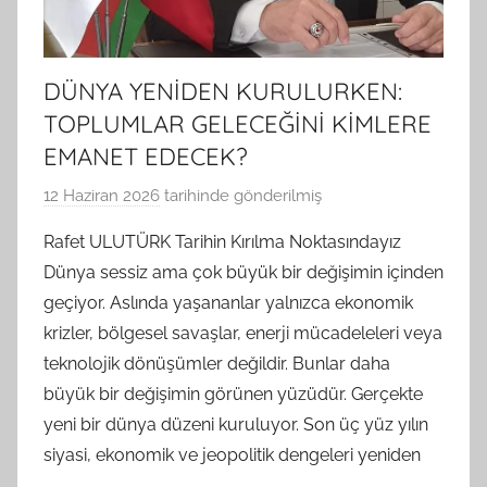
DÜNYA YENİDEN KURULURKEN:
TOPLUMLAR GELECEĞİNİ KİMLERE
EMANET EDECEK?
12 Haziran 2026
tarihinde gönderilmiş
B
G
Rafet ULUTÜRK Tarihin Kırılma Noktasındayız
S
Dünya sessiz ama çok büyük bir değişimin içinden
A
geçiyor. Aslında yaşananlar yalnızca ekonomik
M
krizler, bölgesel savaşlar, enerji mücadeleleri veya
t
teknolojik dönüşümler değildir. Bunlar daha
a
büyük bir değişimin görünen yüzüdür. Gerçekte
r
a
yeni bir dünya düzeni kuruluyor. Son üç yüz yılın
f
siyasi, ekonomik ve jeopolitik dengeleri yeniden
ı