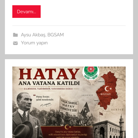
n
Devamı...
Aysu Akbaş
,
BGSAM
Yorum yapın