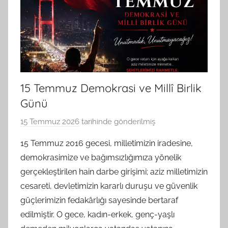
15 Temmuz Demokrasi ve Millî Birlik
Günü
15 Temmuz 2026
tarihinde gönderilmiş
B
G
15 Temmuz 2016 gecesi, milletimizin iradesine,
S
demokrasimize ve bağımsızlığımıza yönelik
A
gerçekleştirilen hain darbe girişimi; aziz milletimizin
M
cesareti, devletimizin kararlı duruşu ve güvenlik
t
güçlerimizin fedakârlığı sayesinde bertaraf
a
edilmiştir. O gece, kadın-erkek, genç-yaşlı
r
a