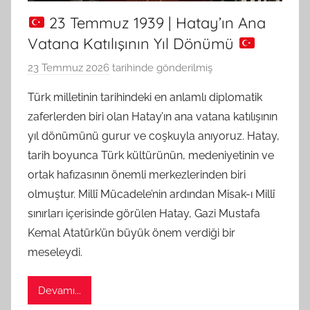
23 Temmuz 1939 | Hatay’ın Ana
Vatana Katılışının Yıl Dönümü
23 Temmuz 2026
tarihinde gönderilmiş
B
G
Türk milletinin tarihindeki en anlamlı diplomatik
S
zaferlerden biri olan Hatay’ın ana vatana katılışının
A
yıl dönümünü gurur ve coşkuyla anıyoruz. Hatay,
M
tarih boyunca Türk kültürünün, medeniyetinin ve
t
ortak hafızasının önemli merkezlerinden biri
a
olmuştur. Millî Mücadele’nin ardından Misak-ı Millî
r
a
sınırları içerisinde görülen Hatay, Gazi Mustafa
f
Kemal Atatürk’ün büyük önem verdiği bir
ı
meseleydi.
n
d
Devamı...
a