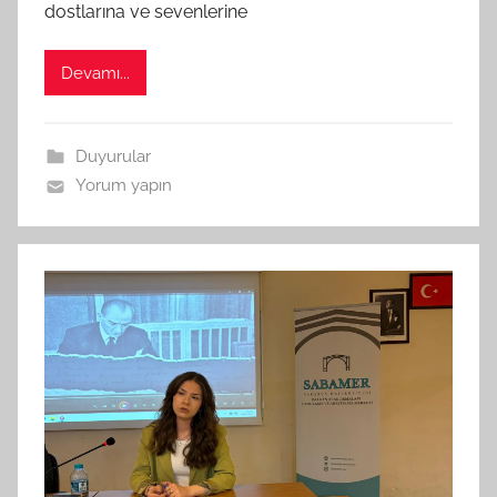
ı
dostlarına ve sevenlerine
n
d
Devamı...
a
n
Duyurular
Yorum yapın