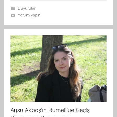
a
n
Duyurular
Yorum yapın
Aysu Akbaş’ın Rumeli’ye Geçiş