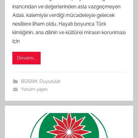
inancından ve değerlerinden asla vazgeçmeyen
a
Adalı, kalemiyle verdiği mücadeleyle gelecek
r
a
nesillere ilham oldu. Hayatı boyunca Türk
f
kimliğinin, ana dilinin ve kültürel mirasın korunması
ı
için
n
d
Devamı...
a
n
BGSAM
,
Duyurular
Yorum yapın