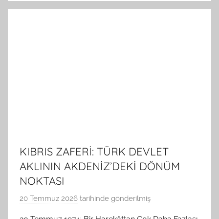
KIBRIS ZAFERİ: TÜRK DEVLET
AKLININ AKDENİZ’DEKİ DÖNÜM
NOKTASI
20 Temmuz 2026
tarihinde gönderilmiş
B
G