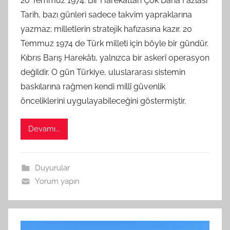
20 Temmuz 1974: Bir Harekâttan Çok Daha Fazlası
S
Tarih, bazı günleri sadece takvim yapraklarına
A
yazmaz; milletlerin stratejik hafızasına kazır. 20
M
Temmuz 1974 de Türk milleti için böyle bir gündür.
t
Kıbrıs Barış Harekâtı, yalnızca bir askerî operasyon
a
değildir. O gün Türkiye, uluslararası sistemin
r
a
baskılarına rağmen kendi millî güvenlik
f
önceliklerini uygulayabileceğini göstermiştir.
ı
n
Devamı...
d
a
n
Duyurular
Yorum yapın