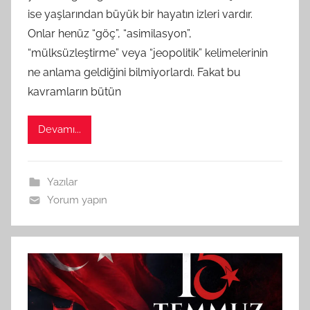
ise yaşlarından büyük bir hayatın izleri vardır.
r
a
Onlar henüz “göç”, “asimilasyon”,
f
“mülksüzleştirme” veya “jeopolitik” kelimelerinin
ı
ne anlama geldiğini bilmiyorlardı. Fakat bu
n
kavramların bütün
d
a
Devamı...
n
Yazılar
Yorum yapın