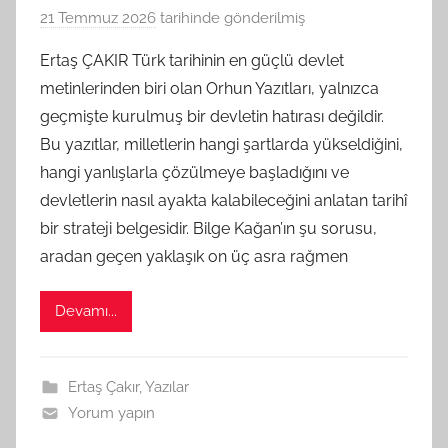
21 Temmuz 2026
tarihinde gönderilmiş
B
G
Ertaş ÇAKIR Türk tarihinin en güçlü devlet
S
metinlerinden biri olan Orhun Yazıtları, yalnızca
A
geçmişte kurulmuş bir devletin hatırası değildir.
M
Bu yazıtlar, milletlerin hangi şartlarda yükseldiğini,
t
hangi yanlışlarla çözülmeye başladığını ve
a
devletlerin nasıl ayakta kalabileceğini anlatan tarihî
r
a
bir strateji belgesidir. Bilge Kağan’ın şu sorusu,
f
aradan geçen yaklaşık on üç asra rağmen
ı
n
Devamı...
d
a
n
Ertaş Çakır
,
Yazılar
Yorum yapın