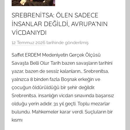
SREBRENİTSA: ÖLEN SADECE
İNSANLAR DEĞİLDİ, AVRUPA’NIN
VİCDANIYDI
12 Temmuz 2026
tarihinde gönderilmiş
B
G
Saffet ERDEM Medeniyetin Gerçek Ölçüsü
S
Savaşta Belli Olur Tarih bazen savaşların tarihini
A
yazar, bazen de sessiz kalanların… Srebrenitsa,
M
yalnızca 8 binden fazla Boşnak erkeğin ve
t
çocuğun öldürüldüğü bir şehir değildir.
a
Srebrenitsa, insanlığın vicdan sınavında başarısız
r
a
olduğu yerin adıdır. 31 yıl geçti. Toplu mezarlar
f
bulundu. Mahkemeler karar verdi. Suçluların bir
ı
kısmı
n