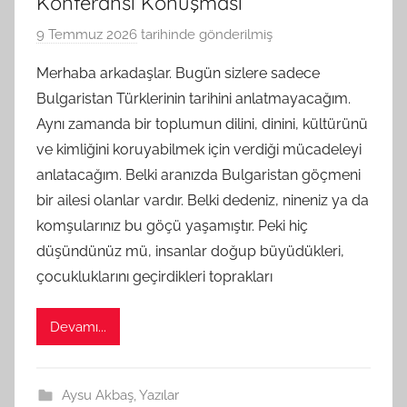
Konferansı Konuşması
9 Temmuz 2026
tarihinde gönderilmiş
B
G
Merhaba arkadaşlar. Bugün sizlere sadece
S
Bulgaristan Türklerinin tarihini anlatmayacağım.
A
Aynı zamanda bir toplumun dilini, dinini, kültürünü
M
ve kimliğini koruyabilmek için verdiği mücadeleyi
t
anlatacağım. Belki aranızda Bulgaristan göçmeni
a
bir ailesi olanlar vardır. Belki dedeniz, nineniz ya da
r
a
komşularınız bu göçü yaşamıştır. Peki hiç
f
düşündünüz mü, insanlar doğup büyüdükleri,
ı
çocukluklarını geçirdikleri toprakları
n
d
Devamı...
a
n
Aysu Akbaş
,
Yazılar