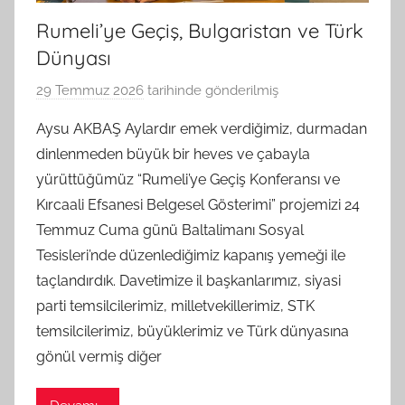
Rumeli’ye Geçiş, Bulgaristan ve Türk
Dünyası
29 Temmuz 2026
tarihinde gönderilmiş
B
G
Aysu AKBAŞ Aylardır emek verdiğimiz, durmadan
S
dinlenmeden büyük bir heves ve çabayla
A
yürüttüğümüz “Rumeli’ye Geçiş Konferansı ve
M
Kırcaali Efsanesi Belgesel Gösterimi” projemizi 24
t
Temmuz Cuma günü Baltalimanı Sosyal
a
Tesisleri’nde düzenlediğimiz kapanış yemeği ile
r
a
taçlandırdık. Davetimize il başkanlarımız, siyasi
f
parti temsilcilerimiz, milletvekillerimiz, STK
ı
temsilcilerimiz, büyüklerimiz ve Türk dünyasına
n
gönül vermiş diğer
d
a