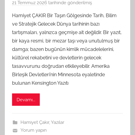
21 Temmuz 2026
tarihinde gönderilmiş
B
G
Hamiyet ÇAKIR Bir Taşın Gölgesinde Tarih, Bilim
S
ve Stratejik Gelecek Dünya tarihinin bazı
A
tartışmaları, yalnızca geçmişe ait değildir. Bir yazıt,
M
bir kaya resmi, bir mezar taşı veya unutulmuş bir
t
damga; bazen bugünün kimlik mücadelelerini,
a
kültürel rekabetini ve devletlerin gelecek
r
a
tasavvurunu doğrudan etkileyebilir. Amerika
f
Birleşik Devletleri’nin Minnesota eyaletinde
ı
bulunan Kensington Yazıtı
n
d
Devamı...
a
n
Hamiyet Çakır
,
Yazılar
Yorum yapın