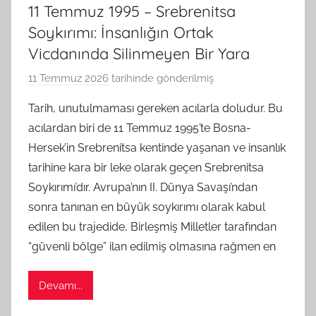
11 Temmuz 1995 – Srebrenitsa
Soykırımı: İnsanlığın Ortak
Vicdanında Silinmeyen Bir Yara
11 Temmuz 2026
tarihinde gönderilmiş
B
G
Tarih, unutulmaması gereken acılarla doludur. Bu
S
acılardan biri de 11 Temmuz 1995’te Bosna-
A
Hersek’in Srebrenitsa kentinde yaşanan ve insanlık
M
tarihine kara bir leke olarak geçen Srebrenitsa
t
Soykırımı’dır. Avrupa’nın II. Dünya Savaşı’ndan
a
sonra tanınan en büyük soykırımı olarak kabul
r
a
edilen bu trajedide, Birleşmiş Milletler tarafından
f
“güvenli bölge” ilan edilmiş olmasına rağmen en
ı
n
Devamı...
d