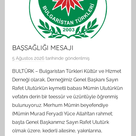
BAŞSAĞLIĞI MESAJI
5 Ağustos 2026
tarihinde gönderilmiş
B
G
BULTÜRK – Bulgaristan Türkleri Kültür ve Hizmet
S
Derneği olarak, Derneğimiz Genel Başkanı Sayın
A
Rafet Ulutürk’ün kıymetli babası Mümin Ulutürk’ün
M
vefatını derin bir teessür ve üzüntüyle öğrenmiş
t
bulunuyoruz. Merhum Mümin beyefendiye
a
(Mümin Murad Feryad) Yüce Allah’tan rahmet;
r
a
başta Genel Başkanımız Sayın Rafet Ulutürk
f
olmak üzere, kederli ailesine, yakınlarına,