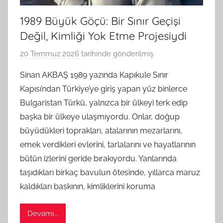
1989 Büyük Göçü: Bir Sınır Geçişi
Değil, Kimliği Yok Etme Projesiydi
20 Temmuz 2026
tarihinde gönderilmiş
B
G
Sinan AKBAŞ 1989 yazında Kapıkule Sınır
S
Kapısı’ndan Türkiye’ye giriş yapan yüz binlerce
A
Bulgaristan Türkü, yalnızca bir ülkeyi terk edip
M
başka bir ülkeye ulaşmıyordu. Onlar, doğup
t
büyüdükleri toprakları, atalarının mezarlarını,
a
emek verdikleri evlerini, tarlalarını ve hayatlarının
r
a
bütün izlerini geride bırakıyordu. Yanlarında
f
taşıdıkları birkaç bavulun ötesinde, yıllarca maruz
ı
kaldıkları baskının, kimliklerini koruma
n
d
Devamı...
a