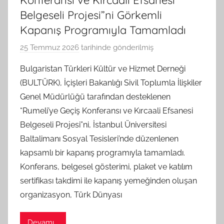
Belgeseli Projesi”ni Görkemli
Kapanış Programıyla Tamamladı
25 Temmuz 2026
tarihinde gönderilmiş
B
G
Bulgaristan Türkleri Kültür ve Hizmet Derneği
S
(BULTÜRK), İçişleri Bakanlığı Sivil Toplumla İlişkiler
A
Genel Müdürlüğü tarafından desteklenen
M
“Rumeli’ye Geçiş Konferansı ve Kırcaali Efsanesi
t
Belgeseli Projesi”ni, İstanbul Üniversitesi
a
Baltalimanı Sosyal Tesisleri’nde düzenlenen
r
a
kapsamlı bir kapanış programıyla tamamladı.
f
Konferans, belgesel gösterimi, plaket ve katılım
ı
sertifikası takdimi ile kapanış yemeğinden oluşan
n
organizasyon, Türk Dünyası
d
a
Devamı...