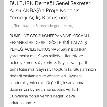
BULTÜRK Derneği Genel Sekreteri
Aysu AKBAŞ’ın Proje Kapanış
Yemeği Açılış Konuşması
25 Temmuz 2026
tarihinde gönderilmiş
B
G
RUMELİ’YE GEÇİŞ KONFERANSI VE KIRCAALİ
S
EFSANESİ BELGESEL GÖSTERİMİ KAPANIŞ
A
YEMEĞİ AÇILIŞ KONUŞMASI Sayın il başkan
M
yardımcılarımız, Sayın milletvekillerimiz ve
t
belediye meclis üyelerimiz, Sayın siyasi parti
a
temsilcilerimiz, Sayın sivil toplum kuruluşlarımızın
r
a
değerli başkanları ve yöneticileri, Kıymetli
f
akademisyenlerimiz, Değerli iş insanlarımız,
ı
Basınımızın kıymetli mensupları, Ve Türk
n
Dünyasına gönül vermiş değerli dava
d
arkadaşlarımız;
a