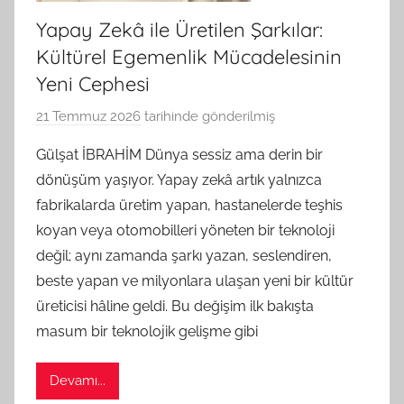
Yapay Zekâ ile Üretilen Şarkılar:
Kültürel Egemenlik Mücadelesinin
Yeni Cephesi
21 Temmuz 2026
tarihinde gönderilmiş
B
G
Gülşat İBRAHİM Dünya sessiz ama derin bir
S
dönüşüm yaşıyor. Yapay zekâ artık yalnızca
A
fabrikalarda üretim yapan, hastanelerde teşhis
M
koyan veya otomobilleri yöneten bir teknoloji
t
değil; aynı zamanda şarkı yazan, seslendiren,
a
beste yapan ve milyonlara ulaşan yeni bir kültür
r
a
üreticisi hâline geldi. Bu değişim ilk bakışta
f
masum bir teknolojik gelişme gibi
ı
n
Devamı...
d