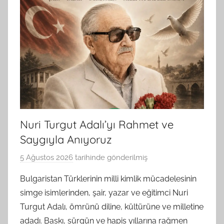
Nuri Turgut Adalı’yı Rahmet ve
Saygıyla Anıyoruz
5 Ağustos 2026
tarihinde gönderilmiş
B
G
Bulgaristan Türklerinin milli kimlik mücadelesinin
S
simge isimlerinden, şair, yazar ve eğitimci Nuri
A
Turgut Adalı, ömrünü diline, kültürüne ve milletine
M
adadı. Baskı, sürgün ve hapis yıllarına rağmen
t