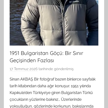
1951 Bulgaristan Göçü: Bir Sınır
Geçişinden Fazlası
17 Temmuz 2026
tarihinde gönderilmiş
B
G
Sinan AKBAŞ Bir fotoğraf bazen binlerce sayfalık
S
tarih kitabından daha ağır konuşur. 1951 yılında
A
Kapıkule’den Türkiye’ye giren Bulgaristan Türkü
M
çocukların yüzlerine bakınız… Üzerlerinde
t
yoksulluğun, gözlerinde korkunun, bakışlarında
a