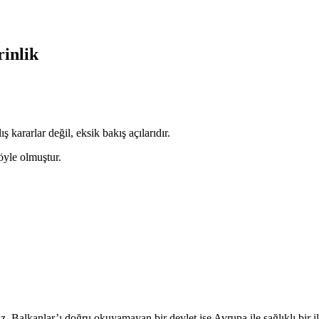
rinlik
kararlar değil, eksik bakış açılarıdır.
öyle olmuştur.
Balkanlar’ı doğru okuyamayan bir devlet ise Avrupa ile sağlıklı bir i