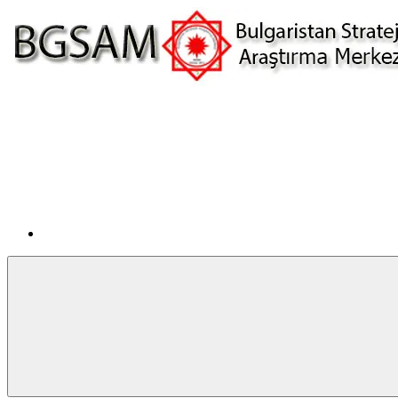
İçeriğe
atla
Facebook
BGSAM
Bulgaristan
Stratejik
Araştırma
Merkezi