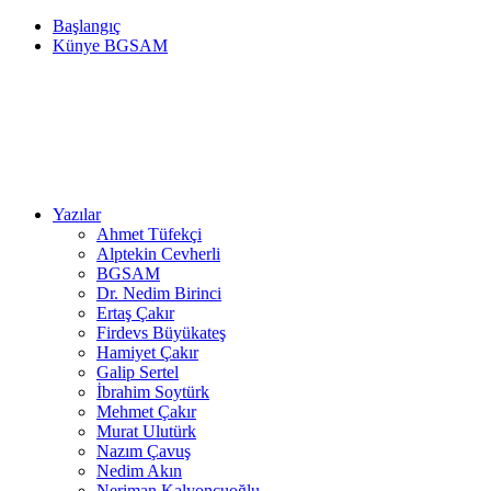
Başlangıç
Künye BGSAM
Yazılar
Ahmet Tüfekçi
Alptekin Cevherli
BGSAM
Dr. Nedim Birinci
Ertaş Çakır
Firdevs Büyükateş
Hamiyet Çakır
Galip Sertel
İbrahim Soytürk
Mehmet Çakır
Murat Ulutürk
Nazım Çavuş
Nedim Akın
Neriman Kalyoncuoğlu