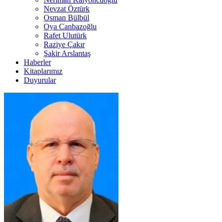
Nevzat Öztürk
Osman Bülbül
Oya Canbazoğlu
Rafet Ulutürk
Raziye Çakır
Şakir Arslantaş
Haberler
Kitaplarımız
Duyurular