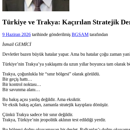
Türkiye ve Trakya: Kaçırılan Stratejik De
9 Haziran 2026
tarihinde gönderilmiş
BGSAM
tarafından
İsmail GEMİCİ
Devletler bazen büyük hatalar yapar. Ama bu hatalar çoğu zaman yanlış 
Türkiye’nin Trakya’ya yaklaşımı da uzun yıllar boyunca tam olarak b
Trakya, çoğunlukla bir “sınır bölgesi” olarak görüldü.
Bir geçiş hattı…
Bir kontrol noktası…
Bir savunma alanı…
Bu bakış açısı yanlış değildir. Ama eksiktir.
Ve eksik bakış açıları, zamanla stratejik kayıplara dönüşür.
Çünkü Trakya sadece bir sınır değildir.
Trakya, Türkiye’nin jeopolitik aklının test edildiği yerdir.
Bu bölgeyi doğru okuyamayan bir devlet, Balkanlar’ı doğru okuyamaz. 