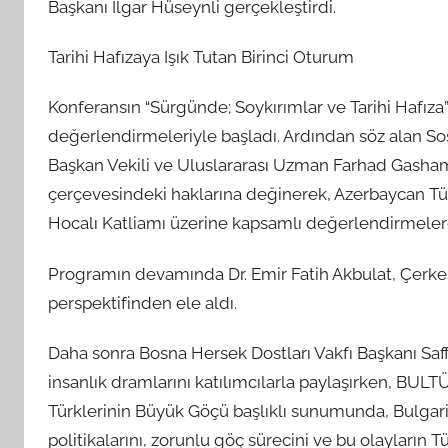
Başkanı İlgar Hüseynli gerçekleştirdi.
Tarihi Hafızaya Işık Tutan Birinci Oturum
Konferansın “Sürgünde; Soykırımlar ve Tarihi Hafıza” 
değerlendirmeleriyle başladı. Ardından söz alan Sos
Başkan Vekili ve Uluslararası Uzman Farhad Gasham
çerçevesindeki haklarına değinerek, Azerbaycan Tür
Hocalı Katliamı üzerine kapsamlı değerlendirmele
Programın devamında Dr. Emir Fatih Akbulat, Çerkes S
perspektifinden ele aldı.
Daha sonra Bosna Hersek Dostları Vakfı Başkanı Saf
insanlık dramlarını katılımcılarla paylaşırken, BUL
Türklerinin Büyük Göçü başlıklı sunumunda, Bulgari
politikalarını, zorunlu göç sürecini ve bu olayların T