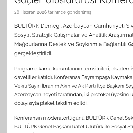
28 Haziran 2026
tarihinde gönderilmiş
B
G
BULTÜRK Derneği, Azerbaycan Cumhuriyeti Sivil
S
Sosyal Stratejik Çalışmalar ve Analitik Araştırm
A
M
Mağdurlarına Destek ve Soykırımla Bağlantılı Gö
t
gerçekleştirildi.
a
r
Programa kamu kurumlarının temsilcileri, akademisye
a
davetliler katıldı. Konferansa Bayrampaşa Kaymaka
f
Vekili Sayın İbrahim Akın ve Ak Parti İlçe Başkanı 
ı
Azerbaycan heyeti tarafından, iki protokol üyesine ul
n
dolayısıyla plaket takdim edildi.
d
a
Konferansın moderatörlüğünü BULTÜRK Genel Sekret
n
BULTÜRK Genel Başkanı Rafet Ulutürk ile Sosyal Stra