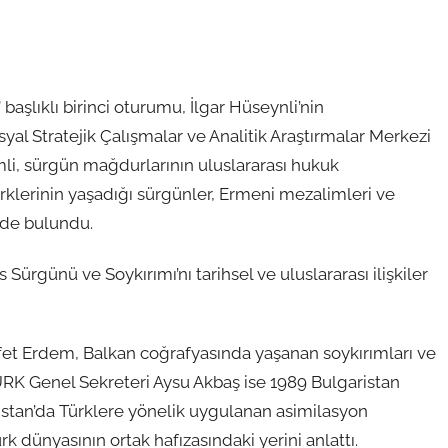
başlıklı birinci oturumu, İlgar Hüseynli’nin
yal Stratejik Çalışmalar ve Analitik Araştırmalar Merkezi
li, sürgün mağdurlarının uluslararası hukuk
klerinin yaşadığı sürgünler, Ermeni mezalimleri ve
rde bulundu.
ürgünü ve Soykırımı’nı tarihsel ve uluslararası ilişkiler
fet Erdem, Balkan coğrafyasında yaşanan soykırımları ve
TÜRK Genel Sekreteri Aysu Akbaş ise 1989 Bulgaristan
stan’da Türklere yönelik uygulanan asimilasyon
ürk dünyasının ortak hafızasındaki yerini anlattı.