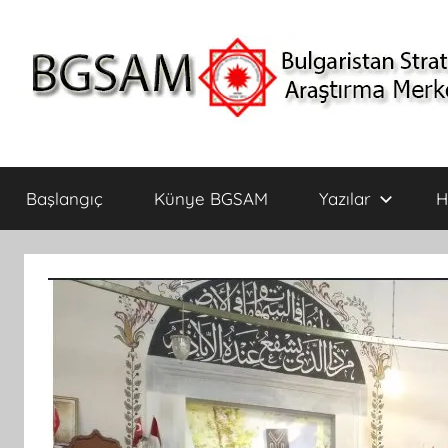
İçeriğe
atla
BGSAM
Bulgaristan
Stratejik
Başlangıç
Künye BGSAM
Yazılar
H
Araştırma
Merkezi