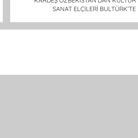
KARDEŞ ÖZBEKİSTAN’DAN KÜLTÜR
SANAT ELÇİLERİ BULTÜRK’TE