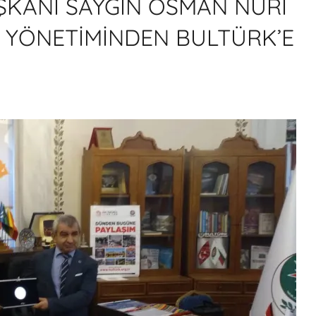
AŞKANI SAYGIN OSMAN NURİ
L YÖNETİMİNDEN BULTÜRK’E