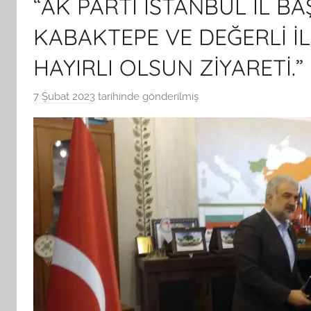
“AK PARTİ İSTANBUL İL B
KABAKTEPE VE DEĞERLİ İ
HAYIRLI OLSUN ZİYARETİ.”
7 Şubat 2023
tarihinde gönderilmiş
B
G
S
A
M
t
a
r
a
f
ı
n