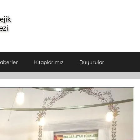
aberler
Kitaplarımız
Duyurular