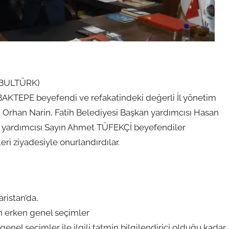
 (BULTÜRK)
BAKTEPE beyefendi ve refakatindeki değerli İl yönetim
yın Orhan Narin, Fatih Belediyesi Başkan yardımcısı Hasan
 yardımcısı Sayın Ahmet TÜFEKÇİ beyefendiler
eri ziyadesiyle onurlandırdılar.
aristan’da,
n erken genel seçimler
l seçimler ile ilgili tatmin bilgilendirici olduğu kadar