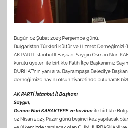
d
a
n
Bugün 02 Şubat 2023 Perşembe günü,
Bulgaristan Türkleri Kültür ve Hizmet Derneğimizi
AK PARTİ İstanbul İl Başkanı Saygın Osman Nuri KA
kurulu üyeleri ile birlikte Fatih İlçe Başkanımız Sa
DURHAT’nın yanı sıra, Bayrampaşa Belediye Başkan
derneğimize hayırlı olsun ziyaretinde bulunarak bizl
AK PARTİ İstanbul İl Başkanı
Saygın,
Osman Nuri KABAKTEPE
ve hazirun
ile birlikte Bulg
02 Nisan 2023 Pazar günü beşinci kez yapılacak ola
ve ülkemizde yapılacak olan CUMHURBAŞKANI ve gene