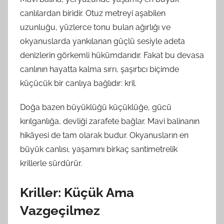
M
canlılardan biridir. Otuz metreyi aşabilen
t
uzunluğu, yüzlerce tonu bulan ağırlığı ve
a
okyanuslarda yankılanan güçlü sesiyle adeta
r
a
denizlerin görkemli hükümdarıdır. Fakat bu devasa
f
canlının hayatta kalma sırrı, şaşırtıcı biçimde
ı
küçücük bir canlıya bağlıdır: kril.
n
d
Doğa bazen büyüklüğü küçüklüğe, gücü
a
kırılganlığa, devliği zarafete bağlar. Mavi balinanın
n
hikâyesi de tam olarak budur. Okyanusların en
büyük canlısı, yaşamını birkaç santimetrelik
krillerle sürdürür.
Kriller: Küçük Ama
Vazgeçilmez