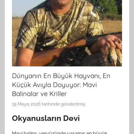
Dünyanın En Büyük Hayvanı, En
Küçük Avıyla Doyuyor: Mavi
Balinalar ve Kriller
19 Mayıs 2026
tarihinde gönderilmiş
B
G
Okyanusların Devi
S
A
Mavi balina, yeryüzünde yaşamış en büyük