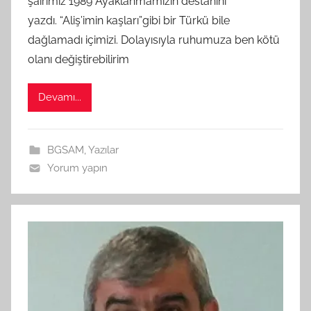
şairimiz 1989 Ayaklanmamızın destanını
f
yazdı. “Aliş’imin kaşları”gibi bir Türkü bile
ı
dağlamadı içimizi. Dolayısıyla ruhumuza ben kötü
n
olanı değiştirebilirim
d
a
Devamı...
n
BGSAM
,
Yazılar
Yorum yapın