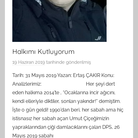
Halkımı Kutluyorum
19 Haziran 2019
tarihinde gönderilmiş
B
G
Tarih: 31 Mayıs 2019 Yazan: Ertaş ÇAKIR Konu:
S
Analizlerimiz: Her şeyi dert
A
eden halkıma 2014’te , “Ocaklarına incir ağıcını,
M
kendi elleriyle diktiler, sonları yakındır!” demiştim.
t
İşte o gün geldi! 1990’dan beri, her sabah ama hiç
a
istisnasız her sabah açan Umut Çiçeğimizin
r
a
yapraklarından çiği damlacıklarını çalan DPS, 26
f
Mayıs 2019 sabahı