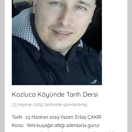
Kozluca Köyünde Tarih Dersi
23 Haziran 2019
tarihinde gönderilmiş
B
G
Tarih: 23 Haziran 2019 Yazan: Ertaş ÇAKIR
S
Konu: Yeni kuşağın attığı adımlarla gurur
A