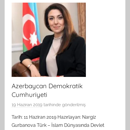
Azerbaycan Demokratik
Cumhuriyeti
19 Haziran 2019
tarihinde gönderilmiş
B
G
Tarih: 11 Haziran 2019 Hazırlayan: Nargiz
S
Gurbanova Türk – İslam Dünyasında Devlet
A