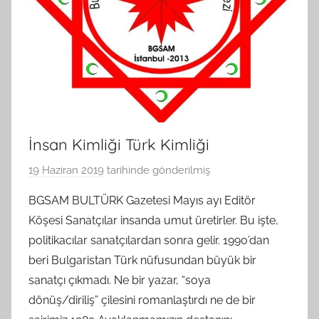
İnsan Kimliği Türk Kimliği
19 Haziran 2019
tarihinde gönderilmiş
B
G
BGSAM BULTÜRK Gazetesi Mayıs ayı Editör
S
Köşesi Sanatçılar insanda umut üretirler. Bu işte,
A
politikacılar sanatçılardan sonra gelir. 1990’dan
M
beri Bulgaristan Türk nüfusundan büyük bir
t
sanatçı çıkmadı. Ne bir yazar, “soya
a
dönüş/diriliş” çilesini romanlaştırdı ne de bir
r
a