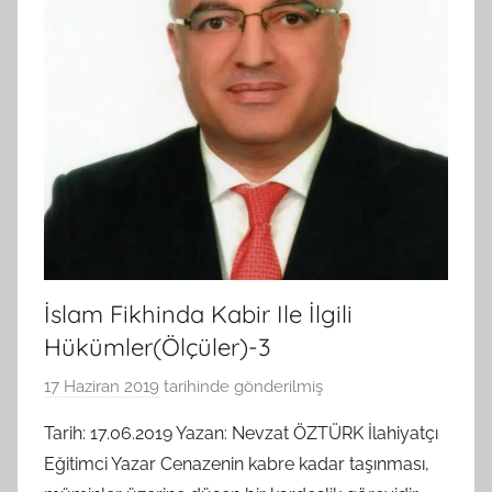
İslam Fikhinda Kabir Ile İlgili
Hükümler(Ölçüler)-3
17 Haziran 2019
tarihinde gönderilmiş
B
G
Tarih: 17.06.2019 Yazan: Nevzat ÖZTÜRK İlahiyatçı
S
Eğitimci Yazar Cenazenin kabre kadar taşınması,
A