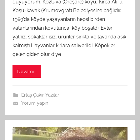
duyuyorum. Kozluva (Oreşare) köyü, Kırca Ali ili,
M
Koşu-kavak (Krumovgrat) Belediyesine bağlıdır.
t
1989’da köyde yaşayanların hepsi birden
a
vatanlarından kovulunca, köy boşaldı. Evler
r
a
yalnız, sokaklar ısız, ürünler sırıkta ve tavanda asık
f
kalmıştı Hayvanlar kırlara salıverildi. Köpekler
ı
gelen giden olur diye
n
d
Devamı...
a
n
Ertaş Çakır
,
Yazılar
Yorum yapın