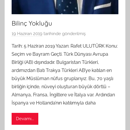
Bilinç Yokluğu
19 Haziran 2019
tarihinde gönderilmiş
B
G
Tarih: 5 Haziran 2019 Yazan: Rafet ULUTÜRK Konu:
S
Seçim ve Bayram Geçti. Türk Dünyası Avrupa
A
Birliği (AB) dışındadır. Bulgaristan Türkleri,
M
ardımızdan Batı Trakya Türkleri AB’ye katılan en
t
büyük Müslüman nüfus gruplarıyız. Bu, 70 yaşlı
a
birliğin içinde, nüveyi oluşturan büyük dörtlü –
r
a
Almanya, Fransa, İngiltere ve İtalya var. Ardından
f
İspanya ve Hollanda’nın katılımıyla daha
ı
n
Devamı...
d