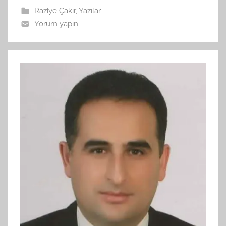
Raziye Çakır
,
Yazılar
Yorum yapın