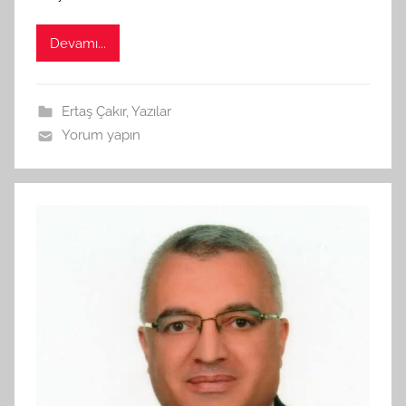
ı
n
Devamı...
d
a
n
Ertaş Çakır
,
Yazılar
Yorum yapın