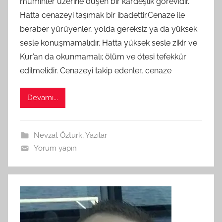
müminler üzerine düşen bir kardeşlik görevidir.
M
Hatta cenazeyi taşımak bir ibadettir.Cenaze ile
t
beraber yürüyenler, yolda gereksiz ya da yüksek
a
sesle konuşmamalıdır. Hatta yüksek sesle zikir ve
r
a
Kur’an da okunmamalı; ölüm ve ötesi tefekkür
f
edilmelidir. Cenazeyi takip edenler, cenaze
ı
n
Devamı...
d
a
n
Nevzat Öztürk
,
Yazılar
Yorum yapın