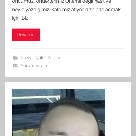
öncümüz, önderlerimiz Önemli değil nasıl ve
a
neyle yazdığımız. Kalbimiz atıyor dizelerle açmak
r
a
için. Biz
f
ı
Devamı...
n
d
a
Raziye Çakır
,
Yazılar
n
Yorum yapın