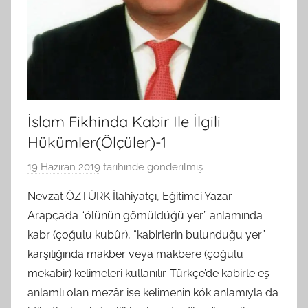
İslam Fikhinda Kabir Ile İlgili
Hükümler(Ölçüler)-1
19 Haziran 2019
tarihinde gönderilmiş
B
G
Nevzat ÖZTÜRK İlahiyatçı, Eğitimci Yazar
S
Arapça’da “ölünün gömüldüğü yer” anlamında
A
kabr (çoğulu kubûr), “kabirlerin bulunduğu yer”
M
karşılığında makber veya makbere (çoğulu
t
mekabir) kelimeleri kullanılır. Türkçe’de kabirle eş
a
anlamlı olan mezâr ise kelimenin kök anlamıyla da
r