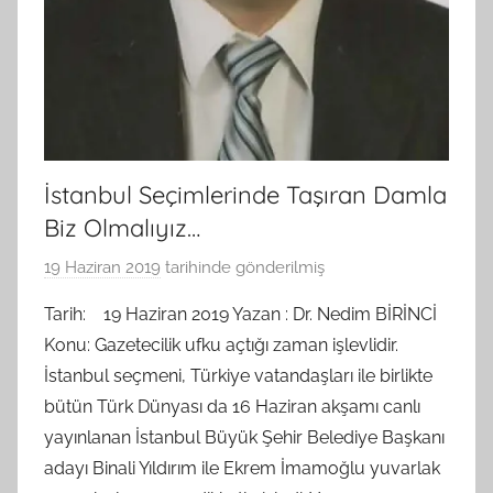
İstanbul Seçimlerinde Taşıran Damla
Biz Olmalıyız…
19 Haziran 2019
tarihinde gönderilmiş
B
G
Tarih: 19 Haziran 2019 Yazan : Dr. Nedim BİRİNCİ
S
Konu: Gazetecilik ufku açtığı zaman işlevlidir.
A
İstanbul seçmeni, Türkiye vatandaşları ile birlikte
M
bütün Türk Dünyası da 16 Haziran akşamı canlı
t
yayınlanan İstanbul Büyük Şehir Belediye Başkanı
a
adayı Binali Yıldırım ile Ekrem İmamoğlu yuvarlak
r