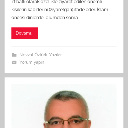
a
irtibatlı olarak özellikle ziyaret edilen önemli
f
kişilerin kabirlerini (ziyaretgâh) ifade eder. İslâm
ı
öncesi dinlerde, ölümden sonra
n
d
Devamı...
a
n
Nevzat Öztürk
,
Yazılar
Yorum yapın