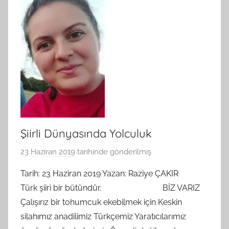
Şiirli Dünyasında Yolculuk
23 Haziran 2019
tarihinde gönderilmiş
B
G
Tarih: 23 Haziran 2019 Yazan: Raziye ÇAKIR
S
Türk şiiri bir bütündür. BİZ VARIZ
A
Çalışırız bir tohumcuk ekebilmek için Keskin
M
silahımız anadilimiz Türkçemiz Yaratıcılarımız
t