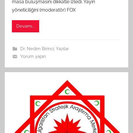
a
masa buluşmasını dikkatle izledi. Yayın
f
yöneticiliğini (moderatör) FOX
ı
n
Devamı...
d
a
n
Dr. Nedim Birinci
,
Yazılar
Yorum yapın