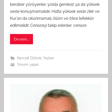
beraber yürüyenler, yolda gereksiz ya da yüksek
a
sesle konuşmamalıdır. Hatta yüksek sesle zikir ve
r
a
Kur’an da okunmamalı; ölüm ve ötesi tefekkür
f
edilmelidir. Cenazeyi takip edenler, cenaze
ı
n
Devamı...
d
a
n
Nevzat Öztürk
,
Yazılar
Yorum yapın