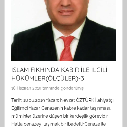
İSLAM FIKHINDA KABİR İLE İLGİLİ
HÜKÜMLER(ÖLÇÜLER)-3
18 Haziran 2019
tarihinde gönderilmiş
B
G
Tarih: 18.06.2019 Yazan: Nevzat ÖZTÜRK İlahiyatçı
S
Eğitimci Yazar Cenazenin kabre kadar taşınması,
A
müminler üzerine düşen bir kardeşlik görevidir.
M
Hatta cenazeyi taşımak bir ibadettir.Cenaze ile
t