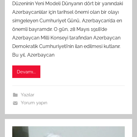
Düzeninin Yeni Modeli Dünyanın dört bir yanındaki
M
Azerbaycanlılar için tarihsel önemi olan bir olayı
t
simgeleyen Cumhuriyet Günü, Azerbaycan’da en
a
önemli bayramdır. O gün, 28 Mayıs 1918’de
r
a
Azerbaycan Milli Konseyi tarafından Azerbaycan
f
Demokratik Cumhuriyeti’nin ilan edilmesi kutlanır.
ı
Bu yıl, Azerbaycan
n
d
Devamı...
a
n
Yazılar
Yorum yapın