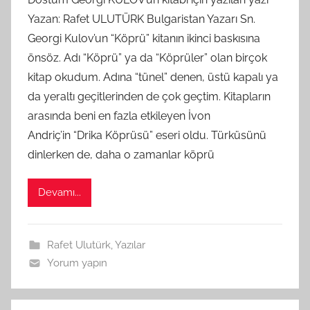
S
Yazan: Rafet ULUTÜRK Bulgaristan Yazarı Sn.
A
Georgi Kulov’un “Köprü” kitanın ikinci baskısına
M
önsöz. Adı “Köprü” ya da “Köprüler” olan birçok
t
kitap okudum. Adına “tünel” denen, üstü kapalı ya
a
da yeraltı geçitlerinden de çok geçtim. Kitapların
r
a
arasında beni en fazla etkileyen İvon
f
Andriç’in “Drika Köprüsü” eseri oldu. Türküsünü
ı
dinlerken de, daha o zamanlar köprü
n
d
Devamı...
a
n
Rafet Ulutürk
,
Yazılar
Yorum yapın