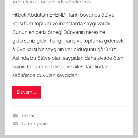
19 Haziran 2019
tarihinde gönderilmiş
B
G
Filibeli Abdullah EFENDİ Tarih boyunca ölüye
S
karşı tüm toplum ve inançlarda saygı vardır.
A
Bunun en bariz örneği Dünyanın neresine
M
giderseniz gidin, hangi inanç ve topluma gidersek
t
ölüye karşı bir saygının var olduğunu görürüz.
a
Aslında bu ölüye olan saygıdan daha ziyade ölen
r
a
kişinin toplum nezdinde ve ailesi tarafından
f
sağlığında duyulan saygıdan
ı
n
Devamı...
d
a
n
Yazılar
Yorum yapın