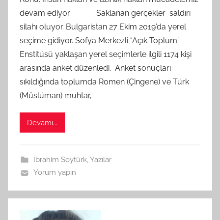
A
devam ediyor. Saklanan gerçekler saldırı
M
silahı oluyor. Bulgaristan 27 Ekim 2019’da yerel
t
seçime gidiyor. Sofya Merkezli “Açık Toplum”
a
Enstitüsü yaklaşan yerel seçimlerle ilgili 1174 kişi
r
a
arasında anket düzenledi. Anket sonuçları
f
sıkıldığında toplumda Romen (Çingene) ve Türk
ı
(Müslüman) muhtar,
n
d
Devamı...
a
n
İbrahim Soytürk
,
Yazılar
Yorum yapın