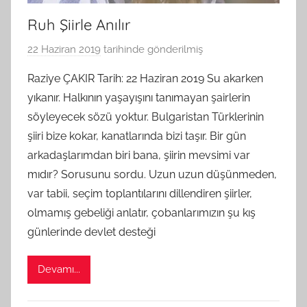
Ruh Şiirle Anılır
22 Haziran 2019
tarihinde gönderilmiş
B
G
Raziye ÇAKIR Tarih: 22 Haziran 2019 Su akarken
S
yıkanır. Halkının yaşayışını tanımayan şairlerin
A
söyleyecek sözü yoktur. Bulgaristan Türklerinin
M
şiiri bize kokar, kanatlarında bizi taşır. Bir gün
t
arkadaşlarımdan biri bana, şiirin mevsimi var
a
mıdır? Sorusunu sordu. Uzun uzun düşünmeden,
r
a
var tabii, seçim toplantılarını dillendiren şiirler,
f
olmamış gebeliği anlatır, çobanlarımızın şu kış
ı
günlerinde devlet desteği
n
d
Devamı...
a
n