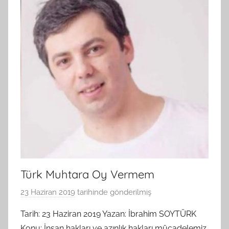
Türk Muhtara Oy Vermem
23 Haziran 2019
tarihinde gönderilmiş
B
G
Tarih: 23 Haziran 2019 Yazan: İbrahim SOYTÜRK
S
Konu: İnsan hakları ve azınlık hakları mücadelemiz