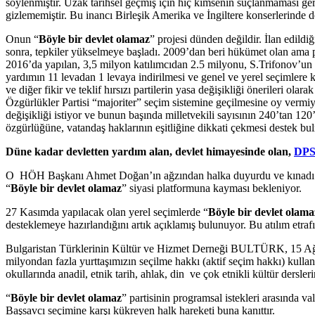
söylenmiştir. Uzak tarihsel geçmiş için hiç kimsenin suçlanmaması gere
gizlememiştir. Bu inancı Birleşik Amerika ve İngiltere konserlerinde de
Onun “
Böyle bir devlet olamaz
” projesi dünden değildir. İlan edild
sonra, tepkiler yükselmeye başladı. 2009’dan beri hükümet olan ama 
2016’da yapılan, 3,5 milyon katılımcıdan 2.5 milyonu, S.Trifonov’u
yardımın 11 levadan 1 levaya indirilmesi ve genel ve yerel seçimlere k
ve diğer fikir ve teklif hırsızı partilerin yasa değişikliği önerileri 
Özgürlükler Partisi “majoriter” seçim sistemine geçilmesine oy vermiyo
değişikliği istiyor ve bunun başında milletvekili sayısının 240’tan 12
özgürlüğüne, vatandaş haklarının eşitliğine dikkati çekmesi destek bu
Düne kadar devletten yardım alan, devlet himayesinde olan,
DP
O HÖH Başkanı Ahmet Doğan’ın ağzından halka duyurdu ve kınadı. DPS 
“
Böyle bir devlet olamaz
” siyasi platformuna kayması bekleniyor.
27 Kasımda yapılacak olan yerel seçimlerde “
Böyle bir devlet olama
desteklemeye hazırlandığını artık açıklamış bulunuyor. Bu atılım etra
Bulgaristan Türklerinin Kültür ve Hizmet Derneği BULTÜRK, 15 Ağ
milyondan fazla yurttaşımızın seçilme hakkı (aktif seçim hakkı) kullan
okullarında anadil, etnik tarih, ahlak, din ve çok etnikli kültür dersler
“
Böyle bir devlet olamaz
” partisinin programsal istekleri arasında val
Başsavcı seçimine karşı kükreyen halk hareketi buna kanıttır.