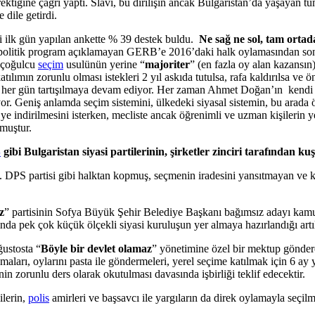
ktiğine çağrı yaptı. Slavi, bu dirilişin ancak Bulgaristan’da yaşayan t
 dile getirdi.
iği ilk gün yapılan ankette % 39 destek buldu.
Ne sağ ne sol, tam ortad
politik program açıklamayan GERB’e 2016’daki halk oylamasından sonra 
n çoğulcu
seçim
usulünün yerine “
majoriter
” (en fazla oy alan kazansın)
atılımın zorunlu olması istekleri 2 yıl askıda tutulsa, rafa kaldırılsa 
olarak her gün tartışılmaya devam ediyor. Her zaman Ahmet Doğan’ın kendi
r. Geniş anlamda seçim sistemini, ülkedeki siyasal sistemin, bu arada ö
0’ye indirilmesini isterken, mecliste ancak öğrenimli ve uzman kişilerin
lmuştur.
S
gibi Bulgaristan siyasi partilerinin, şirketler zinciri tarafından k
partisi gibi halktan kopmuş, seçmenin iradesini yansıtmayan ve kişis
z
” partisinin Sofya Büyük Şehir Belediye Başkanı bağımsız adayı ka
fında pek çok küçük ölçekli siyasi kuruluşun yer almaya hazırlandığı art
ustosta “
Böyle bir devlet olamaz
” yönetimine özel bir mektup gönder
maları, oylarını pasta ile göndermeleri, yerel seçime katılmak için 6 ay
inin zorunlu ders olarak okutulması davasında işbirliği teklif edecektir.
ilerin,
polis
amirleri ve başsavcı ile yargıların da direk oylamayla seçil