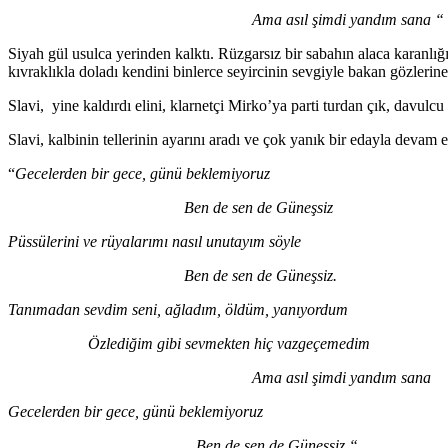
Ama asıl şimdi yandım sana “
Siyah gül usulca yerinden kalktı. Rüzgarsız bir sabahın alaca karanlığ
kıvraklıkla doladı kendini binlerce seyircinin sevgiyle bakan gözler
Slavi, yine kaldırdı elini, klarnetçi Mirko’ya parti turdan çık, davul
Slavi, kalbinin tellerinin ayarını aradı ve çok yanık bir edayla devam et
“
Gecelerden bir gece, günü beklemiyoruz
Ben de sen de Güneşsiz
Püssülerini ve rüyalarımı nasıl unutayım söyle
Ben de sen de Güneşsiz.
Tanımadan sevdim seni, ağladım, öldüm, yanıyordum
Özlediğim gibi sevmekten hiç vazgeçemedim
Ama asıl şimdi yandım sana
Gecelerden bir gece, günü beklemiyoruz
Ben de sen de Güneşsiz “