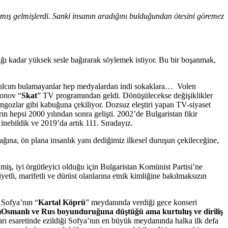
amış gelmişlerdi. Sanki insanın aradığını bulduğundan ötesini göremez
ktığı kadar yüksek sesle bağırarak söylemek istiyor. Bu bir boşanmak,
kıvılcım bulamayanlar hep medyalardan indi sokaklara… Volen
yonov “
Skat
” TV programından geldi. Dönüşülecekse değişiklikler
ngozlar gibi kabuğuna çekiliyor. Dozsuz eleştiri yapan TV-siyaset
ın hepsi 2000 yılından sonra gelişti. 2002’de Bulgaristan fikir
inebildik ve 2019’da artık 111. Sıradayız.
ağına, ön plana insanlık yanı dediğimiz ilkesel duruşun çekileceğine,
ymiş, iyi örgütleyici olduğu için Bulgaristan Komünist Partisi’ne
tli, marifetli ve dürüst olanlarına etnik kimliğine bakılmaksızın
 Sofya’nın “
Kartal Köprü
” meydanında verdiği gece konseri
)Osmanlı ve Rus boyunduruğuna düştüğü ama kurtuluş ve diriliş
arı esaretinde ezildiği Sofya’nın en büyük meydanında halka ilk defa