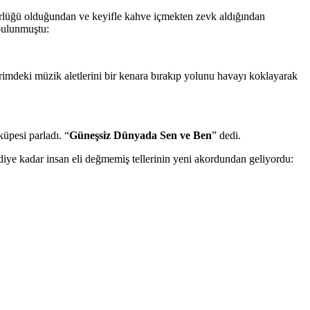
ürlüğü olduğundan ve keyifle kahve içmekten zevk aldığından
 bulunmuştu:
rimdeki müzik aletlerini bir kenara bırakıp yolunu havayı koklayarak
küpesi parladı. “
Güneşsiz Dünyada Sen ve Ben
” dedi.
şimdiye kadar insan eli değmemiş tellerinin yeni akordundan geliyordu: