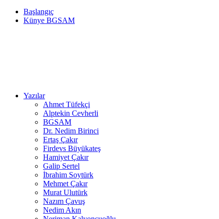
Başlangıç
Künye BGSAM
Yazılar
Ahmet Tüfekçi
Alptekin Cevherli
BGSAM
Dr. Nedim Birinci
Ertaş Çakır
Firdevs Büyükateş
Hamiyet Çakır
Galip Sertel
İbrahim Soytürk
Mehmet Çakır
Murat Ulutürk
Nazım Çavuş
Nedim Akın
Neriman Kalyoncuoğlu