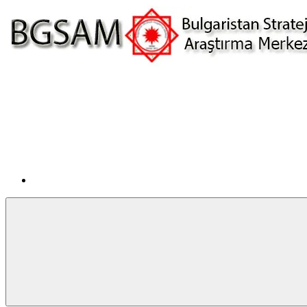
İçeriğe
atla
Facebook
BGSAM
Bulgaristan
Stratejik
Araştırma
Merkezi