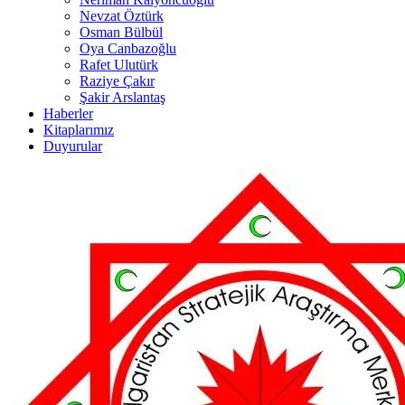
Nevzat Öztürk
Osman Bülbül
Oya Canbazoğlu
Rafet Ulutürk
Raziye Çakır
Şakir Arslantaş
Haberler
Kitaplarımız
Duyurular