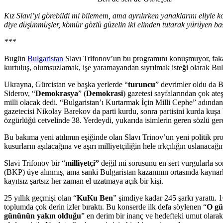
Kız Slavi’yi görebildi mi bilemem, ama ayrılırken yanaklarını eliyle
diye düşünmüşler, kömür gözlü güzelin iki elinden tutarak yürüyen b
***
Bugün
Bulgaristan
Slavı Trifonov’un bu programını konuşmuyor, fak
kurtuluş, olumsuzlamak, işe yaramayandan sıyrılmak isteği olarak B
Ukrayna, Gürcistan ve başka yerlerde “
turuncu
” devrimler oldu da 
Siderov, “
Demokrasya
” (
Demokrasi
) gazetesi sayfalarından çok at
milli olacak dedi. “Bulgaristan’ı Kurtarmak İçin Milli Cephe” adında
gazetecisi Nikolay Barekov da parti kurdu, sonra partisini kurda kuşa 
özgürlüğü cetvelinde 38. Yerdeydi, yukarıda isimlerin geren sözlü gere
Bu bakıma yeni atılımın eşiğinde olan Slavı Trinov’un yeni politik pro
kusurların aşılacağına ve aşırı milliyetçiliğin hele ırkçılığın uslanacağ
Slavi Trifonov bir “
milliyetçi”
değil mi sorusunu en sert vurgularla sora
(BKP) üye alınmış, ama sanki Bulgaristan kazanının ortasında kaynarken
kayıtsız şartsız her zaman el uzatmaya açık bir kişi.
25 yıllık geçmişi olan “
KuKu Ben
” şimdiye kadar 245 şarkı yarattı.
toplumda çok derin izler bıraktı. Bu konserde ilk defa söylenen “
O gü
gününün yakın olduğu
” en derim bir inanç ve hedefteki umut olara