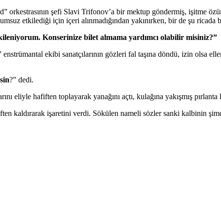
” orkestrasının şefi Slavi Trifonov’a bir mektup göndermiş, işitme öz
msuz etkilediği için içeri alınmadığından yakınırken, bir de şu ricada
leniyorum. Konserinize bilet almama yardımcı olabilir misiniz?”
trümantal ekibi sanatçılarının gözleri fal taşına döndü, izin olsa elle
sin
?” dedi.
nı eliyle hafiften toplayarak yanağını açtı, kulağına yakışmış pırlanta 
afiften kaldırarak işaretini verdi. Sökülen nameli sözler sanki kalbinin 