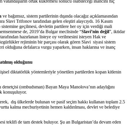
üm vatandaşların ortak kükremesi sonucu olabileceği inancını hiç
a
ve bağımsız, sistem partilerinin dışında olacağız açıklamasından
Slavi Trifonov tarafından gelen eleştiri alaycıydı. 16 Kasım
 sistemine geçilmesi, devletin partilere her oy için verdiği mali
ve önemsenmese de, 2019’da Bulgar meclisinde “
Slavi’nin değil
”, iktidar
 tarafından hazırlanan listeye oy verilmesini isteyen Hak ve
zgürlükler rejiminin bir parçası olarak gören Slavi siyasi sistem
 yeri olduğuna defalarca vurgu yaparken, insan haklarına ve inanç
uşatılmış olduğunu
el diktatörlük yöntemleriyle yönetilen partilerden kopan kitlenin
mu denetçisi (ombudsman) Bayan Maya Manolova’nın adaylığını
ık konuşuluyor.
erek, dış ülkelerde bulunan ve pasif seçim hakkı kullanan toplam 2.5
 yurtta kalma mecburiyetinin hemen kaldırılması, devlet ve belediye
mesi teklifi de tam destek buluyor. Şu an Bulgaristan’da devam eden