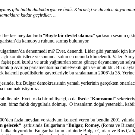
 koymuş gibi buldu dudaklarıyla ve öptü. Klarnetçi ve davulcu dayanam
asamaklara kadar geçirdiler….
at herkes meydanlarda “
Böyle bir devlet olamaz
” şarkısını sesinin çı
ulgaristan’da kamuoyu ruhunu sarmış bulunuyor.
Bulgaristan’da denenmedi mi? Evet, denendi. Lider gibi yanmak için 
eş açtı komünistlere ve sonunda solun en ucunda kümelendi. Valeri Sim
n faşist parti kurdu ve artık yağmurdan sonra güneşe dayanamayan salya
bırakıp Avrupa parlamentosuna milletvekili gitti ve unutuldu. Bu olaylar
k kalemli popülistlerin gayretleriyle bu sıralamanın 2006’da 35. Yerine 
jesinde, biz Bulgar demokrasisinin yamalı yerlerinin gerçekten onarılac
ına inanmak istiyoruz.
bilirsiniz. Evet, o da bir milliyetçi, o da lisede “
Komsomol
” sekreteri
, biraz farklı duygularla dolmuş. O insanların doğal yetenekli, kabiliye
 100’den fazla meydan ve stadyum konseri veren bu bendin 2001 yılında
n gelecek”
şarkısında Bulgarların “
Bulgar, Romey, (
Roma ve Bizans
k halka duyuruldu. Bulgar halkının tarihinde Bulgar Çarları ve Rus Çarl