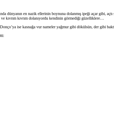
ında dünyanın en nazik ellerinin boynuna dolanmış ipeği açar gibi, açtı
ine ve kıvrım kıvrım dolanıyordu kendinin görmediği güzelliklere…
cu Donço’ya ise kasnağa vur nameler yağmur gibi dökülsün, der gibi baktı 
ti: