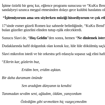
İşitme özürlü bir genç kız, eğlence programı sunucusu ve “KuKu Bend
sandalyeyi uzunca meşgul etmesinden dolayı gece kulübü hasılatını olu
“İşitemiyorum ama sen söylerken müziği hissediyorum ve çok etki
17’sinde esmer güzeli Romen kız sahnede belirdiğinde, “KuKu Bend” ens
bulan güzeller güzelini elinden tutup eşlik edeceklerdi.
Sunucu Slavi de, “
Hoş Geldin
”den sonra, hemen “
Ne dinlemek ister
Dudaklarında hafif dolgunluk olan konuk kız, lüle lüle dökülmüş saçları
Slavi mikrofon istedi ve bir orkestra şefi edasıyla sopasız sağ elini h
“
Ellerin kar, gözlerin buz,
Eridim ben, eridim aşktan.
Bir daha duramam önünde
Sen aradığım dünyanın ta kendisi
Tanımadan sevdim seni, ağladım, öldüm, yanıyordum
Özlediğim gibi sevmekten hiç vazgeçemedim