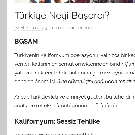
Türkiye Neyi Başardı?
22 Haziran 2025
tarihinde gönderilmiş
B
G
BGSAM
S
A
Türkiye’nin Kalifornyum operasyonu, yalnızca bir ka
M
verilen katkının en somut örneklerinden biridir. Ç
t
yalnızca nükleer tehdit anlamına gelmez; aynı zaman
a
daha da önemlisi,
ülke güvenliğini doğrudan tehdit
r
a
Ancak Türk devleti ve emniyet güçleri, bu tehdidi h
f
analiz ve refleks bütünlüğünün bir ürünüdür.
ı
n
Kalifornyum: Sessiz Tehlike
d
a
Kalifornyum, öyle bir elementtir ki: