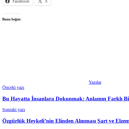
Facebook
X
Bunu beğen:
Yazılar
Yazı
Önceki yazı
gezinmesi
Bu Hayatta İnsanlara Dokunmak: Anlamın Farklı B
Sonraki yazı
Özgürlük Heykeli’nin Elinden Alınması Şart ve Elze