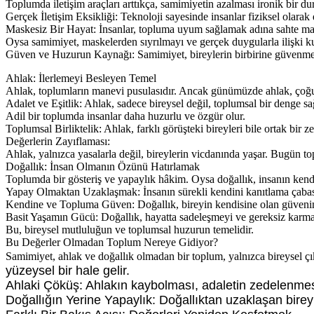
Toplumda iletişim araçları arttıkça, samimiyetin azalması ironik bir du
Gerçek İletişim Eksikliği: Teknoloji sayesinde insanlar fiziksel olar
Maskesiz Bir Hayat: İnsanlar, topluma uyum sağlamak adına sahte mas
Oysa samimiyet, maskelerden sıyrılmayı ve gerçek duygularla ilişki ku
Güven ve Huzurun Kaynağı: Samimiyet, bireylerin birbirine güvenme
Ahlak: İlerlemeyi Besleyen Temel
Ahlak, toplumların manevi pusulasıdır. Ancak günümüzde ahlak, çoğu z
Adalet ve Eşitlik: Ahlak, sadece bireysel değil, toplumsal bir denge sa
Adil bir toplumda insanlar daha huzurlu ve özgür olur.
Toplumsal Birliktelik: Ahlak, farklı görüşteki bireyleri bile ortak bir 
Değerlerin Zayıflaması:
Ahlak, yalnızca yasalarla değil, bireylerin vicdanında yaşar. Bugün t
Doğallık: İnsan Olmanın Özünü Hatırlamak
Toplumda bir gösteriş ve yapaylık hâkim. Oysa doğallık, insanın kendi
Yapay Olmaktan Uzaklaşmak: İnsanın sürekli kendini kanıtlama çabası,
Kendine ve Topluma Güven: Doğallık, bireyin kendisine olan güvenini a
Basit Yaşamın Gücü: Doğallık, hayatta sadeleşmeyi ve gereksiz karma
Bu, bireysel mutluluğun ve toplumsal huzurun temelidir.
Bu Değerler Olmadan Toplum Nereye Gidiyor?
Samimiyet, ahlak ve doğallık olmadan bir toplum, yalnızca bireysel çıka
yüzeysel bir hale gelir.
Ahlaki Çöküş: Ahlakın kaybolması, adaletin zedelenme
Doğallığın Yerine Yapaylık: Doğallıktan uzaklaşan bireyler