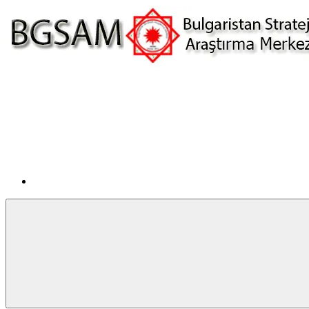
İçeriğe
atla
Facebook
BGSAM
Bulgaristan
Stratejik
Araştırma
Merkezi