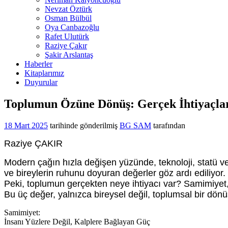
Nevzat Öztürk
Osman Bülbül
Oya Canbazoğlu
Rafet Ulutürk
Raziye Çakır
Şakir Arslantaş
Haberler
Kitaplarımız
Duyurular
Toplumun Özüne Dönüş: Gerçek İhtiyaçla
18 Mart 2025
tarihinde gönderilmiş
BG SAM
tarafından
Raziye ÇAKIR
Modern çağın hızla değişen yüzünde, teknoloji, statü ve
ve bireylerin ruhunu doyuran değerler göz ardı ediliyor.
Peki, toplumun gerçekten neye ihtiyacı var? Samimiyet
Bu üç değer, yalnızca bireysel değil, toplumsal bir dönü
Samimiyet:
İnsanı Yüzlere Değil, Kalplere Bağlayan Güç