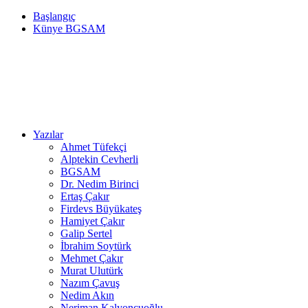
Başlangıç
Künye BGSAM
Yazılar
Ahmet Tüfekçi
Alptekin Cevherli
BGSAM
Dr. Nedim Birinci
Ertaş Çakır
Firdevs Büyükateş
Hamiyet Çakır
Galip Sertel
İbrahim Soytürk
Mehmet Çakır
Murat Ulutürk
Nazım Çavuş
Nedim Akın
Neriman Kalyoncuoğlu