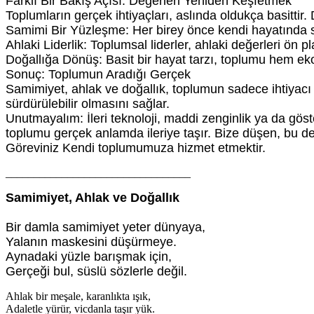
Farklı Bir Bakış Açısı: Değerleri Yeniden Keşfetmek
Toplumların gerçek ihtiyaçları, aslında oldukça basittir.
Samimi Bir Yüzleşme: Her birey önce kendi hayatında s
Ahlaki Liderlik: Toplumsal liderler, ahlaki değerleri ön p
Doğallığa Dönüş: Basit bir hayat tarzı, toplumu hem e
Sonuç: Toplumun Aradığı Gerçek
Samimiyet, ahlak ve doğallık, toplumun sadece ihtiyacı 
sürdürülebilir olmasını sağlar.
Unutmayalım: İleri teknoloji, maddi zenginlik ya da gös
toplumu gerçek anlamda ileriye taşır. Bize düşen, bu 
Göreviniz Kendi toplumumuza hizmet etmektir.
_________________________________
Samimiyet, Ahlak ve Doğallık
Bir damla samimiyet yeter dünyaya,
Yalanın maskesini düşürmeye.
Aynadaki yüzle barışmak için,
Gerçeği bul, süslü sözlerle değil.
Ahlak bir meşale, karanlıkta ışık,
Adaletle yürür, vicdanla taşır yük.