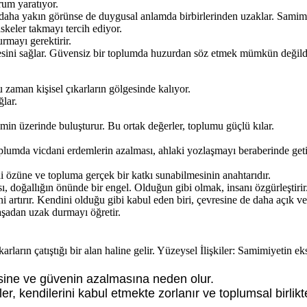
rum yaratıyor.
ak daha yakın görünse de duygusal anlamda birbirlerinden uzaklar. Samim
keler takmayı tercih ediyor.
rmayı gerektirir.
sini sağlar. Güvensiz bir toplumda huzurdan söz etmek mümkün değildi
aman kişisel çıkarların gölgesinde kalıyor.
ğlar.
zemin üzerinde buluşturur. Bu ortak değerler, toplumu güçlü kılar.
oplumda vicdani erdemlerin azalması, ahlaki yozlaşmayı beraberinde geti
 özüne ve topluma gerçek bir katkı sunabilmesinin anahtarıdır.
 doğallığın önünde bir engel. Olduğun gibi olmak, insanı özgürleştirir
rtırır. Kendini olduğu gibi kabul eden biri, çevresine de daha açık ve 
şadan uzak durmayı öğretir.
rların çatıştığı bir alan haline gelir. Yüzeysel İlişkiler: Samimiyetin 
sine ve güvenin azalmasına neden olur.
, kendilerini kabul etmekte zorlanır ve toplumsal birliktel