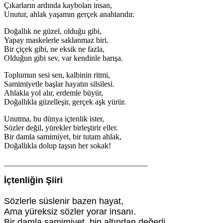
Çıkarların ardında kaybolan insan,
Unutur, ahlak yaşamın gerçek anahtarıdır.
Doğallık ne güzel, olduğu gibi,
Yapay maskelerle saklanmaz biri.
Bir çiçek gibi, ne eksik ne fazla,
Olduğun gibi sev, var kendinle barışa.
Toplumun sesi sen, kalbinin ritmi,
Samimiyetle başlar hayatın silsilesi.
Ahlakla yol alır, erdemle büyür,
Doğallıkla güzelleşir, gerçek aşk yürür.
Unutma, bu dünya içtenlik ister,
Sözler değil, yürekler birleştirir eller.
Bir damla samimiyet, bir tutam ahlak,
Doğallıkla dolup taşsın her sokak!
____________________________________
İçtenliğin Şiiri
Sözlerle süslenir bazen hayat,
Ama yüreksiz sözler yorar insanı.
Bir damla samimiyet, bin altından değerli,