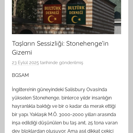
Taşların Sessizliği: Stonehenge’in
Gizemi
23 Eylül 2025
tarihinde gönderilmiş
B
G
BGSAM
S
A
İngiltere’nin güneyindeki Salisbury Ovası’nda
M
yükselen Stonehenge, binlerce yıldır insanlığın
t
hayranlıkla baktığı ve bir o kadar da merak ettiği
a
bir yapı. Yaklaşık M.Ö. 3000-2000 yılları arasında
r
inşa edildiği düşünülen bu taş anıt, 25 tona varan
a
dev bloklardan oluşuyor. Ama asıl dikkat çekici
f