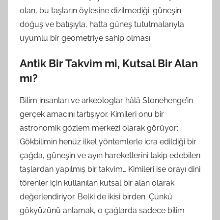
olan, bu taşların öylesine dizilmediği; güneşin
ı
doğuş ve batışıyla, hatta güneş tutulmalarıyla
n
d
uyumlu bir geometriye sahip olması.
a
Antik Bir Takvim mi, Kutsal Bir Alan
n
mı?
Bilim insanları ve arkeologlar hâlâ Stonehenge’in
gerçek amacını tartışıyor. Kimileri onu bir
astronomik gözlem merkezi olarak görüyor:
Gökbilimin henüz ilkel yöntemlerle icra edildiği bir
çağda, güneşin ve ayın hareketlerini takip edebilen
taşlardan yapılmış bir takvim… Kimileri ise orayı dini
törenler için kullanılan kutsal bir alan olarak
değerlendiriyor. Belki de ikisi birden. Çünkü
gökyüzünü anlamak, o çağlarda sadece bilim