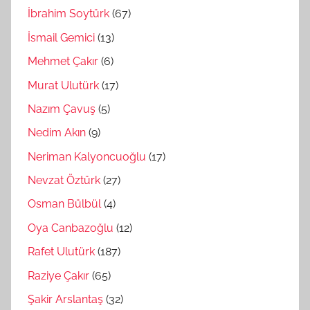
İbrahim Soytürk
(67)
İsmail Gemici
(13)
Mehmet Çakır
(6)
Murat Ulutürk
(17)
Nazım Çavuş
(5)
Nedim Akın
(9)
Neriman Kalyoncuoğlu
(17)
Nevzat Öztürk
(27)
Osman Bülbül
(4)
Oya Canbazoğlu
(12)
Rafet Ulutürk
(187)
Raziye Çakır
(65)
Şakir Arslantaş
(32)