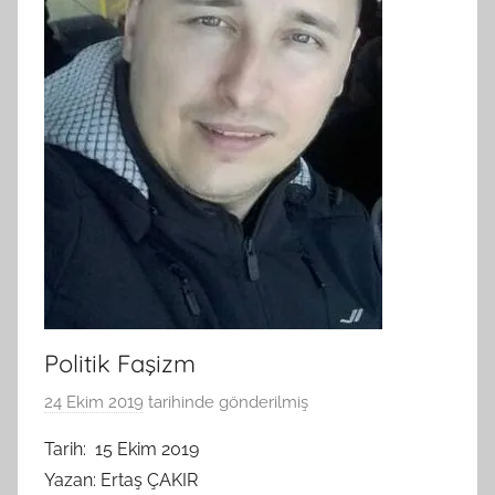
Politik Faşizm
24 Ekim 2019
tarihinde gönderilmiş
B
G
Tarih: 15 Ekim 2019
S
Yazan: Ertaş ÇAKIR
A