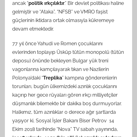
ancak “
politik ırkçılıktır
.” Bir devlet politikası haline
gelmiştir ve “Ataka”, “NFSB” ve VMRO faşist
güçlerinin iktidara ortak olmasıyla kükremeye
devam etmektedir.
77 yıl önce Yahudi ve Romen çocuklarını
evlerinden toplayıp Üsküp tütün monopolü (tütün
deposu) önünde bekleyen Bulgar yük treni
vagonlarına kamçılayarak tıkan ve Nazilerin
Polonya’daki “
Treplika
” kampına gönderenlerin
torunları, bugün ülkemizdeki azınlık çocuklarını
kaçırıp her gece rüyaları gören ırkçı milliyetçiler
düşmanlık bilemekte bir dakika boş durmuyorlar.
Halkımız, tüm azınlıklar o derece ağır şartlarda
yaşıyor ki, Sosyal İşler Bakanı Biser Petrov 14
Ekim 2018 tarihinde “Nova” TV sabah yayınında,