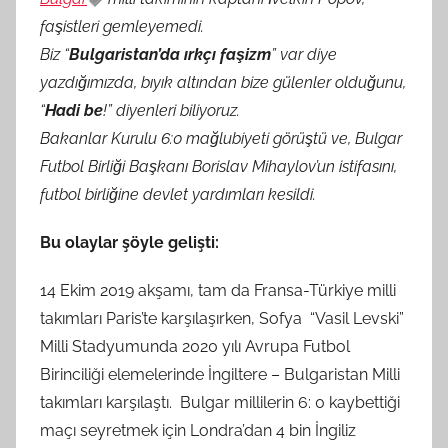
faşistleri gemleyemedi.
Biz “
Bulgaristan’da ırkçı faşizm
” var diye
yazdığımızda, bıyık altından bize gülenler olduğunu,
“
Hadi be
!” diyenleri biliyoruz.
Bakanlar Kurulu 6:0 mağlubiyeti görüştü ve, Bulgar
Futbol Birliği Başkanı Borislav Mihaylov’un istifasını,
futbol birliğine devlet yardımları kesildi.
Bu olaylar şöyle gelişti:
14 Ekim 2019 akşamı, tam da Fransa-Türkiye milli
takımları Paris’te karşılaşırken, Sofya “Vasil Levski”
Milli Stadyumunda 2020 yılı Avrupa Futbol
Birinciliği elemelerinde İngiltere – Bulgaristan Milli
takımları karşılaştı. Bulgar millilerin 6: 0 kaybettiği
maçı seyretmek için Londra’dan 4 bin İngiliz