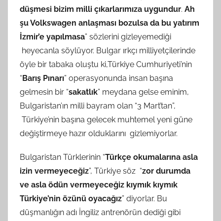
düşmesi bizim milli çıkarlarımıza uygundur
.
Ah
şu Volkswagen anlaşması bozulsa da bu yatırım
İzmir’e yapılmasa
” sözlerini gizleyemediği
heyecanla söylüyor. Bulgar ırkçı milliyetçilerinde
öyle bir tabaka oluştu ki,Türkiye Cumhuriyeti’nin
“
Barış Pınarı
” operasyonunda insan başına
gelmesin bir “
sakatlık
” meydana gelse eminim,
Bulgaristan’ın milli bayram olan “3 Mart’tan”,
Türkiye’nin başına gelecek muhtemel yeni güne
değiştirmeye hazır olduklarını gizlemiyorlar.
Bulgaristan Türklerinin “
Türkçe okumalarına asla
izin vermeyeceğiz
”, Türkiye söz “
zor durumda
ve asla ödün vermeyeceğiz kıymık kıymık
Türkiye’nin özünü oyacağız
” diyorlar. Bu
düşmanlığın adı İngiliz antrenörün dediği gibi