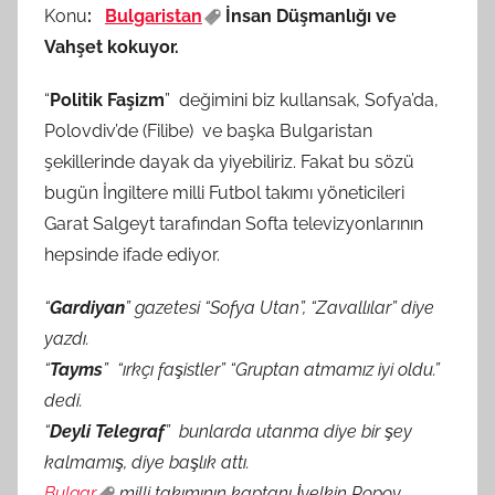
Konu
:
Bulgaristan
İnsan Düşmanlığı ve
M
Vahşet kokuyor.
t
a
“
Politik Faşizm
” değimini biz kullansak, Sofya’da,
r
Polovdiv’de (Filibe) ve başka Bulgaristan
a
şekillerinde dayak da yiyebiliriz. Fakat bu sözü
f
bugün İngiltere milli Futbol takımı yöneticileri
ı
Garat Salgeyt tarafından Softa televizyonlarının
n
d
hepsinde ifade ediyor.
a
“
Gardiyan
” gazetesi “Sofya Utan”, “Zavallılar” diye
n
yazdı.
“
Tayms
” “ırkçı faşistler” “Gruptan atmamız iyi oldu.”
dedi.
“
Deyli Telegraf
” bunlarda utanma diye bir şey
kalmamış, diye başlık attı.
Bulgar
milli takımının kaptanı İvelkin Popov,