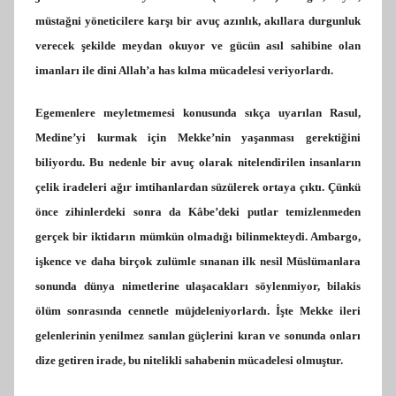
müstağni yöneticilere karşı bir avuç azınlık, akıllara durgunluk
verecek şekilde meydan okuyor ve gücün asıl sahibine olan
imanları ile dini Allah’a has kılma mücadelesi veriyorlardı.
Egemenlere meyletmemesi konusunda sıkça uyarılan Rasul,
Medine’yi kurmak için Mekke’nin yaşanması gerektiğini
biliyordu. Bu nedenle bir avuç olarak nitelendirilen insanların
çelik iradeleri ağır imtihanlardan süzülerek ortaya çıktı. Çünkü
önce zihinlerdeki sonra da Kâbe’deki putlar temizlenmeden
gerçek bir iktidarın mümkün olmadığı bilinmekteydi.
Ambargo,
işkence ve daha birçok zulümle sınanan ilk nesil Müslümanlara
sonunda dünya nimetlerine ulaşacakları söylenmiyor, bilakis
ölüm sonrasında cennetle müjdeleniyorlardı. İşte Mekke ileri
gelenlerinin yenilmez sanılan güçlerini kıran ve sonunda onları
dize getiren irade, bu nitelikli sahabenin mücadelesi olmuştur.