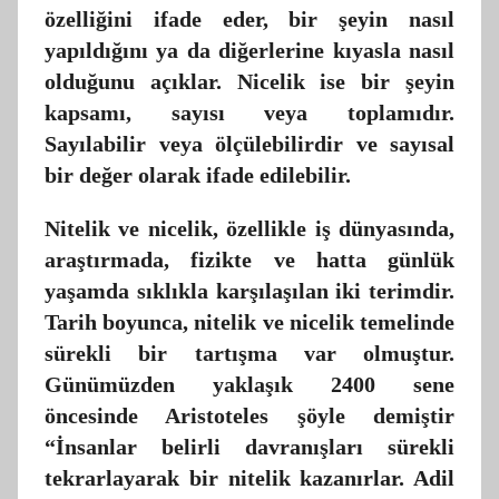
t
özelliğini ifade eder, bir şeyin nasıl
a
yapıldığını ya da diğerlerine kıyasla nasıl
r
olduğunu açıklar. Nicelik ise bir şeyin
a
kapsamı, sayısı veya toplamıdır.
f
Sayılabilir veya ölçülebilirdir ve sayısal
ı
bir değer olarak ifade edilebilir.
n
d
Nitelik ve nicelik, özellikle iş dünyasında,
a
araştırmada, fizikte ve hatta günlük
n
yaşamda sıklıkla karşılaşılan iki terimdir.
Tarih boyunca, nitelik ve nicelik temelinde
sürekli bir tartışma var olmuştur.
Günümüzden yaklaşık 2400 sene
öncesinde Aristoteles şöyle demiştir
“İnsanlar belirli davranışları sürekli
tekrarlayarak bir nitelik kazanırlar. Adil