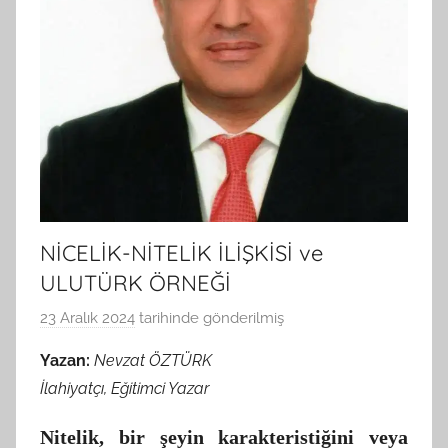
NİCELİK-NİTELİK İLİŞKİSİ ve
ULUTÜRK ÖRNEĞİ
23 Aralık 2024
tarihinde gönderilmiş
B
G
Yazan:
Nevzat ÖZTÜRK
S
İlahiyatçı, Eğitimci Yazar
A
M
Nitelik, bir şeyin karakteristiğini veya