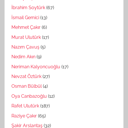
İbrahim Soytürk
(67)
İsmail Gemici
(13)
Mehmet Çakır
(6)
Murat Ulutürk
(17)
Nazım Çavuş
(5)
Nedim Akın
(9)
Neriman Kalyoncuoğlu
(17)
Nevzat Öztürk
(27)
Osman Bülbül
(4)
Oya Canbazoğlu
(12)
Rafet Ulutürk
(187)
Raziye Çakır
(65)
Şakir Arslantaş
(32)