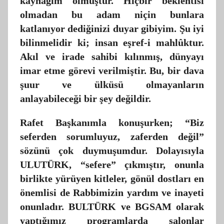
kaynağım olmuştur. Hiçbir beklentisi
olmadan bu adam niçin bunlara
katlanıyor dediğinizi duyar gibiyim. Şu iyi
bilinmelidir ki; insan eşref-i mahlûktur.
Akıl ve irade sahibi kılınmış, dünyayı
imar etme görevi verilmiştir. Bu, bir dava
şuur ve ülküsü olmayanların
anlayabileceği bir şey değildir.
Rafet Başkanımla konuşurken; “Biz
seferden sorumluyuz, zaferden değil”
sözünü çok duymuşumdur. Dolayısıyla
ULUTÜRK, “sefere” çıkmıştır, onunla
birlikte yürüyen kitleler, gönül dostları en
önemlisi de Rabbimizin yardım ve inayeti
onunladır. BULTÜRK ve BGSAM olarak
yaptığımız programlarda salonlar