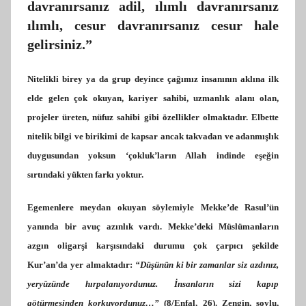
davranırsanız adil, ılımlı davranırsanız
ılımlı, cesur davranırsanız cesur hale
gelirsiniz.”
Nitelikli birey ya da grup deyince çağımız insanının aklına ilk
elde gelen çok okuyan, kariyer sahibi, uzmanlık alanı olan,
projeler üreten, nüfuz sahibi gibi özellikler olmaktadır. Elbette
nitelik bilgi ve birikimi de kapsar ancak takvadan ve adanmışlık
duygusundan yoksun ‘çokluk’ların Allah indinde eşeğin
sırtındaki yükten farkı yoktur.
Egemenlere meydan okuyan söylemiyle Mekke’de Rasul’ün
yanında bir avuç azınlık vardı. Mekke’deki Müslümanların
azgın oligarşi karşısındaki durumu çok çarpıcı şekilde
Kur’an’da yer almaktadır:
“Düşünün ki bir zamanlar siz azdınız,
yeryüzünde hırpalanıyordunuz.
İnsanların sizi kapıp
götürmesinden korkuyordunuz…”
(8/Enfal, 26). Zengin, soylu,