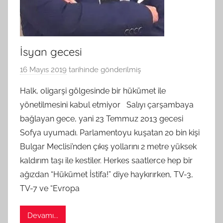
İsyan gecesi
16 Mayıs 2019
tarihinde gönderilmiş
B
G
Halk, oligarşi gölgesinde bir hükümet ile
S
yönetilmesini kabul etmiyor Salıyı çarşambaya
A
bağlayan gece, yani 23 Temmuz 2013 gecesi
M
Sofya uyumadı. Parlamentoyu kuşatan 20 bin kişi
t
Bulgar Meclisi’nden çıkış yollarını 2 metre yüksek
a
kaldırım taşı ile kestiler. Herkes saatlerce hep bir
r
a
ağızdan “Hükümet İstifa!” diye haykırırken, TV-3,
f
TV-7 ve “Evropa
ı
n
Devamı...