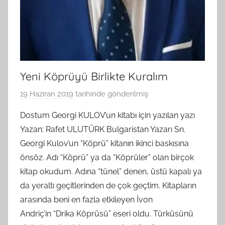
Yeni Köprüyü Birlikte Kuralım
19 Haziran 2019
tarihinde gönderilmiş
B
G
Dostum Georgi KULOV’un kitabı için yazılan yazı
S
Yazan: Rafet ULUTÜRK Bulgaristan Yazarı Sn.
A
Georgi Kulov’un “Köprü” kitanın ikinci baskısına
M
önsöz. Adı “Köprü” ya da “Köprüler” olan birçok
t
kitap okudum. Adına “tünel” denen, üstü kapalı ya
a
da yeraltı geçitlerinden de çok geçtim. Kitapların
r
a
arasında beni en fazla etkileyen İvon
f
Andriç’in “Drika Köprüsü” eseri oldu. Türküsünü
ı