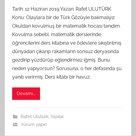
G
Tarih: 12 Haziran 2019 Yazan: Rafet ULUTÜRK
S
Konu: Olaylara bir de Türk Gözüyle bakmalıyız
A
Okuldan kovulmuş bir matematik hocası tanıdım.
M
Kovulma sebebi, matematik derslerinde
t
öğrencilerini ders kitabına ve ödevlere sıkıştırılmış
a
dünyadan çıkarıp rakamların sonsuz deryasında
r
a
gezdirip yüzdürüp eğlendirmez iğmiş. Bunu
f
neden yapıyorsun? Sorusuna, o her defasında şu
ı
yanıtı verirmiş. Ders kitabı bir havuz,
n
d
Devamı...
a
n
Rafet Ulutürk
,
Yazılar
Yorum yapın