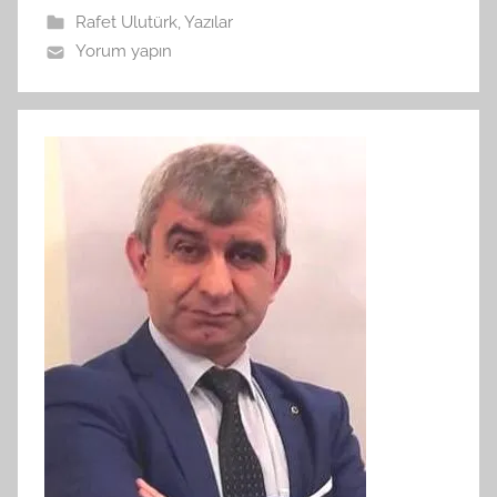
Rafet Ulutürk
,
Yazılar
Yorum yapın