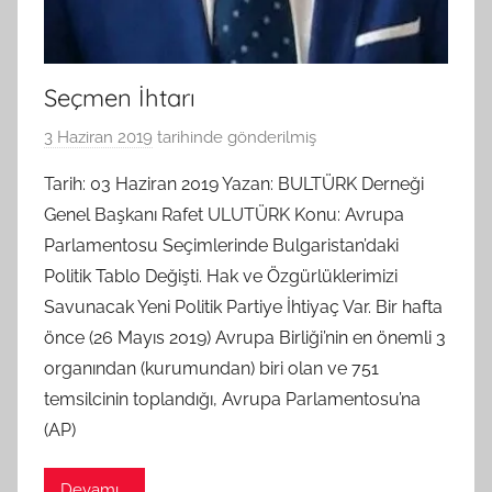
Seçmen İhtarı
3 Haziran 2019
tarihinde gönderilmiş
B
G
Tarih: 03 Haziran 2019 Yazan: BULTÜRK Derneği
S
Genel Başkanı Rafet ULUTÜRK Konu: Avrupa
A
Parlamentosu Seçimlerinde Bulgaristan’daki
M
Politik Tablo Değişti. Hak ve Özgürlüklerimizi
t
Savunacak Yeni Politik Partiye İhtiyaç Var. Bir hafta
a
önce (26 Mayıs 2019) Avrupa Birliği’nin en önemli 3
r
a
organından (kurumundan) biri olan ve 751
f
temsilcinin toplandığı, Avrupa Parlamentosu’na
ı
(AP)
n
d
Devamı...