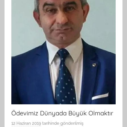
Ödevimiz Dünyada Büyük Olmaktır
12 Haziran 2019
tarihinde gönderilmiş
B