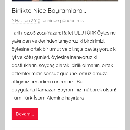
Birlikte Nice Bayramlara…
2 Haziran 2019
tarihinde gönderilmiş
B
G
Tarih: 02.06.2019 Yazan: Rafet ULUTÜRK Öylesine
S
yakından ve derinden tanıyoruz ki birbirimizi,
A
öylesine ortak bir umut ve bilinçle paylaşıyoruz ki
M
iyi ve kötü günleri, öylesine inanıyoruz ki
t
dostlukların, soydaş olarak birlik olmanın, ortak
a
özlemlerimizin sonsuz gücüne, omuz omuza
r
a
attığımız her adımın önemine…. Bu
f
duygularla Ramazan Bayramınız mübarek olsun!
ı
Tüm Türk-İslam Alemine hayırlara
n
d
Devamı...
a
n