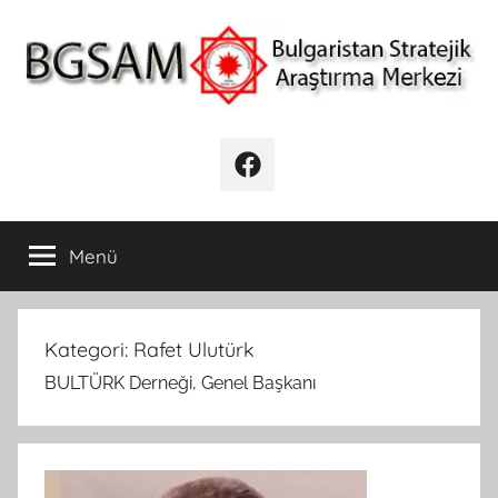
İçeriğe
atla
BGSAM
Bulgaristan
Stratejik
Facebook
Araştırma
Merkezi
Menü
Kategori:
Rafet Ulutürk
BULTÜRK Derneği, Genel Başkanı