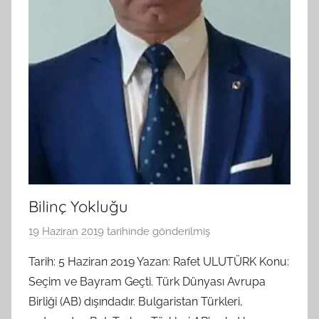
Bilinç Yokluğu
19 Haziran 2019
tarihinde gönderilmiş
B
G
Tarih: 5 Haziran 2019 Yazan: Rafet ULUTÜRK Konu:
S
Seçim ve Bayram Geçti. Türk Dünyası Avrupa
A
Birliği (AB) dışındadır. Bulgaristan Türkleri,
M