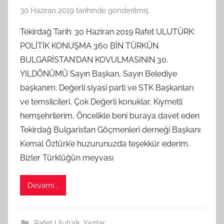
30 Haziran 2019
tarihinde gönderilmiş
B
G
Tekirdağ Tarih: 30 Haziran 2019 Rafet ULUTÜRK:
S
POLİTİK KONUŞMA 360 BİN TÜRKÜN
A
BULGARİSTAN’DAN KOVULMASININ 30.
M
YILDÖNÜMÜ Sayın Başkan, Sayın Belediye
t
başkanım. Değerli siyasi parti ve STK Başkanları
a
ve temsilcileri, Çok Değerli konuklar, Kıymetli
r
a
hemşehrilerim, Öncelikle beni buraya davet eden
f
Tekirdağ Bulgaristan Göçmenleri derneği Başkanı
ı
Kemal Öztürk’e huzurunuzda teşekkür ederim.
n
Bizler Türklüğün meyvası
d
a
Devamı...
n
Rafet Ulutürk
,
Yazılar