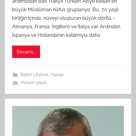
ardımızdan Batı Trakya Türkleri AB’ye katılan en
t
büyük Müslüman nüfus gruplarıyız. Bu, 70 yaşlı
a
birliğin içinde, nüveyi oluşturan büyük dörtlü –
r
a
Almanya, Fransa, İngiltere ve İtalya var. Ardından
f
İspanya ve Hollanda’nın katılımıyla daha
ı
n
Devamı...
d
a
n
Rafet Ulutürk
,
Yazılar
Yorum yapın