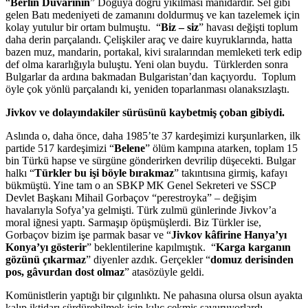
“
Berlin Duvarının
” Doğuya doğru yıkılması manidardır. Sel gibi
gelen Batı medeniyeti de zamanını doldurmuş ve kan tazelemek için
kolay yutulur bir ortam bulmuştu. “
Biz – siz
” havası değişti toplum
daha derin parçalandı. Çelişkiler araç ve daire kuyruklarında, hatta
bazen muz, mandarin, portakal, kivi sıralarından memleketi terk edip
def olma kararlığıyla buluştu. Yeni olan buydu. Türklerden sonra
Bulgarlar da ardına bakmadan Bulgaristan’dan kaçıyordu. Toplum
öyle çok yönlü parçalandı ki, yeniden toparlanması olanaksızlaştı.
Jivkov ve dolayındakiler sürüsünü kaybetmiş çoban gibiydi.
Aslında o, daha önce, daha 1985’te 37 kardeşimizi kurşunlarken, ilk
partide 517 kardeşimizi “
Belene
” ölüm kampına atarken, toplam 15
bin Türkü hapse ve sürgüne gönderirken devrilip düşecekti. Bulgar
halkı “
Türkler bu işi böyle bırakmaz
” takıntısına girmiş, kafayı
bükmüştü. Yine tam o an SBKP MK Genel Sekreteri ve SSCP
Devlet Başkanı Mihail Gorbaçov “perestroyka” – değişim
havalarıyla Sofya’ya gelmişti. Türk zulmü günlerinde Jivkov’a
moral iğnesi yaptı. Sarmaşıp öpüşmüşlerdi. Biz Türkler ise,
Gorbaçov bizim işe parmak basar ve “
Jivkov kâfirine Hanya’yı
Konya’yı gösterir
” beklentilerine kapılmıştık. “
Karga karganın
gözünü çıkarmaz
” diyenler azdık. Gerçekler “
domuz derisinden
pos, gâvurdan dost olmaz
” atasözüyle geldi.
Komünistlerin yaptığı bir çılgınlıktı. Ne pahasına olursa olsun ayakta
kalıp iktidarı sürdürebilmek için kılıç çekmiş savuruyorlardı.