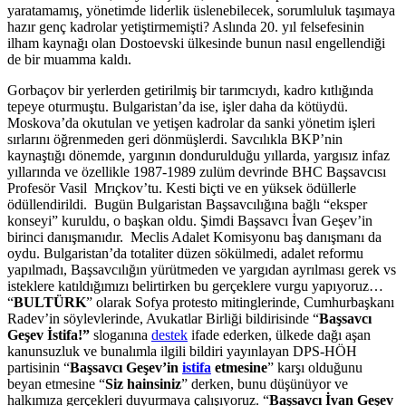
yaratamamış, yönetimde liderlik üslenebilecek, sorumluluk taşımaya
hazır genç kadrolar yetiştirmemişti? Aslında 20. yıl felsefesinin
ilham kaynağı olan Dostoevski ülkesinde bunun nasıl engellendiği
de bir muamma kaldı.
Gorbaçov bir yerlerden getirilmiş bir tarımcıydı, kadro kıtlığında
tepeye oturmuştu. Bulgaristan’da ise, işler daha da kötüydü.
Moskova’da okutulan ve yetişen kadrolar da sanki yönetim işleri
sırlarını öğrenmeden geri dönmüşlerdi. Savcılıkla BKP’nin
kaynaştığı dönemde, yargının dondurulduğu yıllarda, yargısız infaz
yıllarında ve özellikle 1987-1989 zulüm devrinde BHC Başsavcısı
Profesör Vasil Mrıçkov’tu. Kesti biçti ve en yüksek ödüllerle
ödüllendirildi. Bugün Bulgaristan Başsavcılığına bağlı “eksper
konseyi” kuruldu, o başkan oldu. Şimdi Başsavcı İvan Geşev’in
birinci danışmanıdır. Meclis Adalet Komisyonu baş danışmanı da
oydu. Bulgaristan’da totaliter düzen sökülmedi, adalet reformu
yapılmadı, Başsavcılığın yürütmeden ve yargıdan ayrılması gerek vs
isteklere katıldığımızı belirtirken bu gerçeklere vurgu yapıyoruz…
“
BULTÜRK
” olarak Sofya protesto mitinglerinde, Cumhurbaşkanı
Radev’in söylevlerinde, Avukatlar Birliği bildirisinde “
Başsavcı
Geşev İstifa!”
sloganına
destek
ifade ederken, ülkede dağı aşan
kanunsuzluk ve bunalımla ilgili bildiri yayınlayan DPS-HÖH
partisinin “
Başsavcı Geşev’in
istifa
etmesine
” karşı olduğunu
beyan etmesine “
Siz hainsiniz
” derken, bunu düşünüyor ve
halkımıza gerçekleri duyurmaya çalışıyoruz. “
Başsavcı İvan Geşev