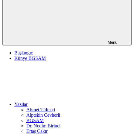
Menü
Başlangıç
Künye BGSAM
Yazılar
Ahmet Tüfekçi
Alptekin Cevherli
BGSAM
Dr. Nedim Birinci
Ertaş Çakır