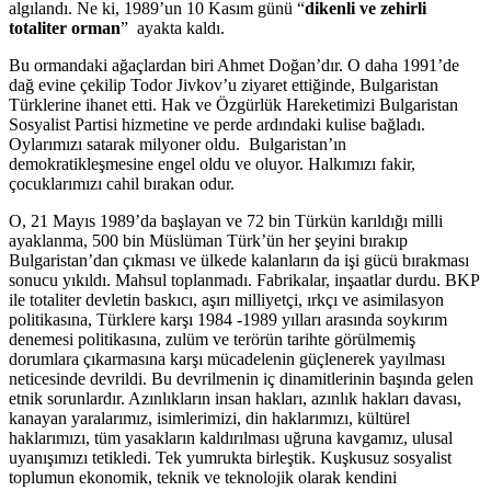
algılandı. Ne ki, 1989’un 10 Kasım günü “
dikenli ve zehirli
totaliter orman
” ayakta kaldı.
Bu ormandaki ağaçlardan biri Ahmet Doğan’dır. O daha 1991’de
dağ evine çekilip Todor Jivkov’u ziyaret ettiğinde, Bulgaristan
Türklerine ihanet etti. Hak ve Özgürlük Hareketimizi Bulgaristan
Sosyalist Partisi hizmetine ve perde ardındaki kulise bağladı.
Oylarımızı satarak milyoner oldu. Bulgaristan’ın
demokratikleşmesine engel oldu ve oluyor. Halkımızı fakir,
çocuklarımızı cahil bırakan odur.
O, 21 Mayıs 1989’da başlayan ve 72 bin Türkün karıldığı milli
ayaklanma, 500 bin Müslüman Türk’ün her şeyini bırakıp
Bulgaristan’dan çıkması ve ülkede kalanların da işi gücü bırakması
sonucu yıkıldı. Mahsul toplanmadı. Fabrikalar, inşaatlar durdu. BKP
ile totaliter devletin baskıcı, aşırı milliyetçi, ırkçı ve asimilasyon
politikasına, Türklere karşı 1984 -1989 yılları arasında soykırım
denemesi politikasına, zulüm ve terörün tarihte görülmemiş
dorumlara çıkarmasına karşı mücadelenin güçlenerek yayılması
neticesinde devrildi. Bu devrilmenin iç dinamitlerinin başında gelen
etnik sorunlardır. Azınlıkların insan hakları, azınlık hakları davası,
kanayan yaralarımız, isimlerimizi, din haklarımızı, kültürel
haklarımızı, tüm yasakların kaldırılması uğruna kavgamız, ulusal
uyanışımızı tetikledi. Tek yumrukta birleştik. Kuşkusuz sosyalist
toplumun ekonomik, teknik ve teknolojik olarak kendini