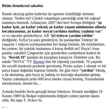
Bizim demokrasi sakattır.
Batıda okuyup gelen kadrolar da egemen özürlülüğe derman
olamaz. Neden mi? Çünkü vatandaşın çaresizliği artık bir sağmal
mandaya benzedi. Anlatayım: 2007’den beri Avrupa Birliğine “
şu
kadar işsiz, şu kadar yoksul, şu kadar yaşam minimumu altında
bocalayanımız, şu kadar sosyal yardıma muhtaç yaşlımız var
”
vs vs raporlar gönderiliyor. AB “
iyi öyleyse yardım edelim
”
dediğinde, Sofya’ya para gönderiyor, bu paralardan Türkiye’de
yaşayan 1 milyon soydaşımızdan her hangi birisine, bir özürlümüze,
bir yetime, bir yatalak hastamıza 4 kuruş iletildi mi? Hayır! Ama
paralar yutuldu! Çingeneler için gönderilen yardımların kaderi de
bu. “
Kovid-19
” paraları da kayıplara karışıyor. Örnekler çok. Bu
sabah “NOVA” TV
Burgaz
’dan bir röportaj yayınladı. 76 yaşında
bir zavallı maskesiz peykede gecelemiş. Peyke açlara 1 ekmek ve bir
parça kaşar dağıtılan kapının önünde, bir gün önce “
yardım
” bitmiş,
o da alamamış, gün boyu aç kalmış ve kuyruğa akşamdan girmiş.
Yaşlıyı yakalayan polis 600 leva maske cezası kesmiş. Yorumlamak
istemiyorum, durum bu…
Aslında bizdeki derin gerçeği kimse bilmiyor. Demek istediğim 10
Kasım 1989’da Bulgar toplumunda değişen yalnız şişenin tapası
oldu. Bu tapa T. Jivkov’tu.