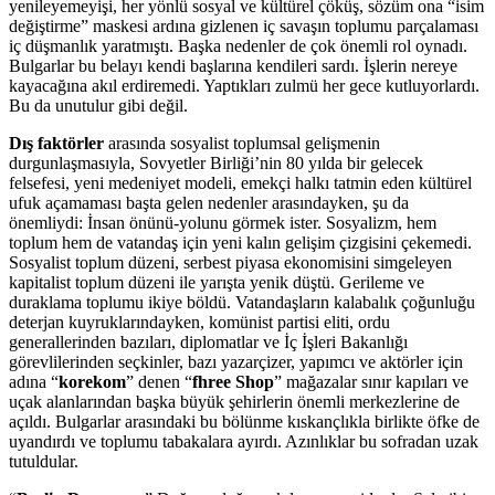
yenileyemeyişi, her yönlü sosyal ve kültürel çöküş, sözüm ona “isim
değiştirme” maskesi ardına gizlenen iç savaşın toplumu parçalaması
iç düşmanlık yaratmıştı. Başka nedenler de çok önemli rol oynadı.
Bulgarlar bu belayı kendi başlarına kendileri sardı. İşlerin nereye
kayacağına akıl erdiremedi. Yaptıkları zulmü her gece kutluyorlardı.
Bu da unutulur gibi değil.
Dış faktörler
arasında sosyalist toplumsal gelişmenin
durgunlaşmasıyla, Sovyetler Birliği’nin 80 yılda bir gelecek
felsefesi, yeni medeniyet modeli, emekçi halkı tatmin eden kültürel
ufuk açamaması başta gelen nedenler arasındayken, şu da
önemliydi: İnsan önünü-yolunu görmek ister. Sosyalizm, hem
toplum hem de vatandaş için yeni kalın gelişim çizgisini çekemedi.
Sosyalist toplum düzeni, serbest piyasa ekonomisini simgeleyen
kapitalist toplum düzeni ile yarışta yenik düştü. Gerileme ve
duraklama toplumu ikiye böldü. Vatandaşların kalabalık çoğunluğu
deterjan kuyruklarındayken, komünist partisi eliti, ordu
generallerinden bazıları, diplomatlar ve İç İşleri Bakanlığı
görevlilerinden seçkinler, bazı yazarçizer, yapımcı ve aktörler için
adına “
korekom
” denen “
fhree Shop
” mağazalar sınır kapıları ve
uçak alanlarından başka büyük şehirlerin önemli merkezlerine de
açıldı. Bulgarlar arasındaki bu bölünme kıskançlıkla birlikte öfke de
uyandırdı ve toplumu tabakalara ayırdı. Azınlıklar bu sofradan uzak
tutuldular.