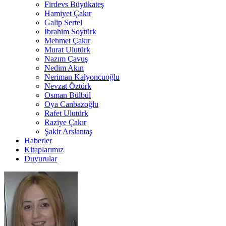
Firdevs Büyükateş
Hamiyet Çakır
Galip Sertel
İbrahim Soytürk
Mehmet Çakır
Murat Ulutürk
Nazım Çavuş
Nedim Akın
Neriman Kalyoncuoğlu
Nevzat Öztürk
Osman Bülbül
Oya Canbazoğlu
Rafet Ulutürk
Raziye Çakır
Şakir Arslantaş
Haberler
Kitaplarımız
Duyurular