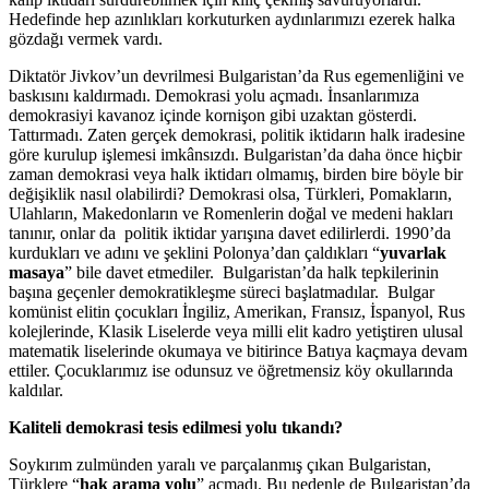
Hedefinde hep azınlıkları korkuturken aydınlarımızı ezerek halka
gözdağı vermek vardı.
Diktatör Jivkov’un devrilmesi Bulgaristan’da Rus egemenliğini ve
baskısını kaldırmadı. Demokrasi yolu açmadı. İnsanlarımıza
demokrasiyi kavanoz içinde kornişon gibi uzaktan gösterdi.
Tattırmadı. Zaten gerçek demokrasi, politik iktidarın halk iradesine
göre kurulup işlemesi imkânsızdı. Bulgaristan’da daha önce hiçbir
zaman demokrasi veya halk iktidarı olmamış, birden bire böyle bir
değişiklik nasıl olabilirdi? Demokrasi olsa, Türkleri, Pomakların,
Ulahların, Makedonların ve Romenlerin doğal ve medeni hakları
tanınır, onlar da politik iktidar yarışına davet edilirlerdi. 1990’da
kurdukları ve adını ve şeklini Polonya’dan çaldıkları “
yuvarlak
masaya
” bile davet etmediler. Bulgaristan’da halk tepkilerinin
başına geçenler demokratikleşme süreci başlatmadılar. Bulgar
komünist elitin çocukları İngiliz, Amerikan, Fransız, İspanyol, Rus
kolejlerinde, Klasik Liselerde veya milli elit kadro yetiştiren ulusal
matematik liselerinde okumaya ve bitirince Batıya kaçmaya devam
ettiler. Çocuklarımız ise odunsuz ve öğretmensiz köy okullarında
kaldılar.
Kaliteli demokrasi tesis edilmesi yolu tıkandı?
Soykırım zulmünden yaralı ve parçalanmış çıkan Bulgaristan,
Türklere “
hak arama yolu
” açmadı. Bu nedenle de Bulgaristan’da