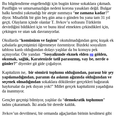
Bu bilgilendirme engellendiği için bugün kimse sokaklara çıkmadı.
Pasifliğin ve umursamazlığın nedeni korona yasakları değil. Bulgar
halkı kendisi yakmadığı bir ateşte ısınmaya “
ne zamana kadar
?”
diyor. Misafirlik bir gün beş gün ama o günden bu yana tam 31 yıl
geçti. Olayların içinde olanlar T. Jivkov’u sofrasını Türklerin
devirdiğini bildikleri için ve bunu itiraf etmekten çekindikleri için,
çekingen ve utan sak davranıyorlar.
Okullarda “
komünizm ve faşizm
” okutulmadığından genç kuşak ek
çabalarla geçmişimizi öğrenmeye özenmiyor. Bizdeki sosyalizm
tablosu kanlı olduğundan dolayı yaşlılar da bu konuyu pek
açmıyorlar. Öte yandan “
Sosyalizmde ekmek elden
su
gölden,
okumak, sağlık, Karatenizde tatil parasızmış, vay be, nerde o
günler?
” diyenler git gide çoğalıyor.
Kapitalizm ise,
bir sömürü toplumu olduğundan, parasız bir şey
yapılamadığından, paranın da aslanın ağızında olduğundan ve
seçenek olmadığından
sokaklara dökülenler gerçekleri bağırarak
haykırsalar da pek duyan yok!” Millet gerçek kapitalizmi yaşadığına
da inanmıyor.
Gençler geçmişi bilmiyor, yaşlılar da “
demokratik toplumun
”
tadını çıkaramadı. İki arada bir derede kaldık.
Jivkov’un devrilmesi, bir ormanda ağaçlardan birinin kesilmesi gibi