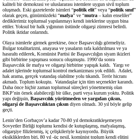
kaliteli bir demokrasi ve uluslararası istemlere uygun sivil toplum
oluşmadı. Eski gazetelerde isimleri “
politik elit
” veya “
politik sınıf
”
olarak geçen, günümüzdeki “
mafya
” ve “
mutra
– kalın enseliler”
dediklerimiz toplumsal yapılanmayı kendi isteklerine uygun bina
ettiler. Yoksul bir halk yığınının üstünde oligarşi zümresi belirdi.
Politik iktidar onlarındı.
Olaya isimlerle girmek gerekirse, önce Başsavcılığı görmeliyiz.
Bulgar totalitarizmi, anayasa ve yasaların rafa kaldırılması ve ya
hasıraltı edilerek, Komünist Partisi ile Başsavcılığın siyam ikizleri
gibi birbirine yapışması sonucu oluşmuştu. 1990’da sonra
Başsavcılık ile mafya ve oligarşi birbirine yapışık kaldı. Yargı ve
adalet işlerinde toplumsal kontrol mekanizması yok edildi. Adalet,
hak arama, gerçek vatandaş olabilme yolu tıkandı. Terör hicranı
akmadı. Toplum kokuştu. Vatandaşlar için tüm seçenekler karandı.
Daha önce hiçbir zaman toplumsal süreçleri yönetmemiş olan
BKP’nin örnek alabileceği bir ülke, parti veya kurum yoktu. Politik
yapı değişsin,
Başsavcılık yürütmeden ve yargıdan çıksın,
oligarşi de Başsavcılıktan çıksın
diyen olmadı. 30 yıl böyle gelip
geçti.
Lenin’den Gorbaçov’a kadar 70-80 yıl demokratikleşemeyen
Sovyetler Birliği toplumu kendisi de kutuplaşmış, mafyalaşmış,
oligarşiye filizlenmiş, iç çelişkileriyle kaynıyordu. Büyük
eksikliklerden biri, 80 yıl -üç nesil, komünist toplum kendi elitini