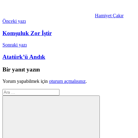
Hamiyet Çakır
Yazı
Önceki yazı
gezinmesi
Komşuluk Zor İştir
Sonraki yazı
Atatürk’ü Andık
Bir yanıt yazın
Yorum yapabilmek için
oturum açmalısınız
.
Arama: