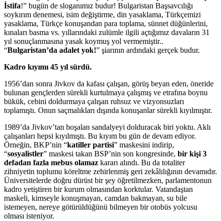
İstifa
!” bugün de sloganımız budur! Bulgaristan Başsavcılığı
soykırım denemesi, isim değiştirme, din yasaklama, Türkçemizi
yasaklama, Türkçe konuşandan para toplama, sünnet düğünlerini,
kınaları basma vs. yıllarındaki zulümle ilgili açtığımız davaların 31
yıl sonuçlanmasına yasak koymuş yol vermemiştir..
“
Bulgaristan’da adalet yok!
” şiarının ardındaki gerçek budur.
Kadro kıyımı 45 yıl sürdü.
1956’dan sonra Jivkov da kafası çalışan, görüş beyan eden, öneride
bulunan gençlerden sürekli kurtulmaya çalışmış ve etrafına boynu
bükük, cebini doldurmaya çalışan ruhsuz ve vizyonsuzları
toplamıştı. Onun saçmalıkları dışında konuşanlar sürekli kıyılmıştır.
1989’da Jivkov’tan boşalan sandalyeyi dolduracak biri yoktu. Aklı
çalışanları hepsi kıyılmıştı. Bu kıyım bu gün de devam ediyor.
Örneğin, BKP’nin “
katiller partisi
” maskesini indirip,
“
sosyalistler
” maskesi takan BSP’nin son kongresinde,
bir kişi 3
defadan fazla mebus olamaz
kararı alındı. Bu da totaliter
zihniyetin toplumu köreltme zehirlenmiş geri zekâlılığının devamıdır.
Üniversitelerde doğru dürüst bir şey öğretilmezken, parlamentonun
kadro yetiştiren bir kurum olmasından korktular. Vatandaştan
maskeli, kimseyle konuşmayan, camdan bakmayan, su bile
istemeyen, nereye götürüldüğünü bilmeyen bir otobüs yolcusu
olması isteniyor.