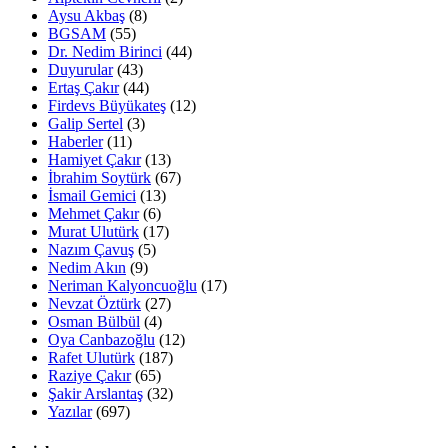
Aysu Akbaş
(8)
BGSAM
(55)
Dr. Nedim Birinci
(44)
Duyurular
(43)
Ertaş Çakır
(44)
Firdevs Büyükateş
(12)
Galip Sertel
(3)
Haberler
(11)
Hamiyet Çakır
(13)
İbrahim Soytürk
(67)
İsmail Gemici
(13)
Mehmet Çakır
(6)
Murat Ulutürk
(17)
Nazım Çavuş
(5)
Nedim Akın
(9)
Neriman Kalyoncuoğlu
(17)
Nevzat Öztürk
(27)
Osman Bülbül
(4)
Oya Canbazoğlu
(12)
Rafet Ulutürk
(187)
Raziye Çakır
(65)
Şakir Arslantaş
(32)
Yazılar
(697)