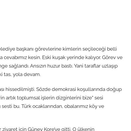
lediye başkanı görevlerine kimlerin seçileceği belli
a cevabımız kesin. Eski kuşak yerinde kalıyor. Görev ve
nge sağlandı. Ansızın huzur bastı. Yani taraflar uzlaşıp
ki tas, yola devam.
aması hissedilmişti. Sözde demokrasi koşullarında doğup
n artık toplumsal işlerin dizginlerini bize” sesi
 sesti bu. Türk ocaklarından, obalarımız köy ve
iyaret için Güney Kore’ye gitti. O ülkenin