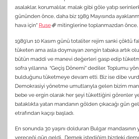
asalaklar, korumalılar, malak gibi göle yatıp seri
gününden önce, daha biz 1989 Mayısında ayaklanma
hava için”
Ruse
mitinglerine toplanmazdan önce, 
1989’un 10 Kasım günü totaliter rejim sanki çöktü f
tüketen ama asla doymayan zengin tabaka artık oluş
bütün maddi ve manevi değerleri gasp edip tüketme
sofra yıllarına “Geçiş Dönemi” dediler. Toplumu
bulduğunu tüketmeye devam etti. Biz ise dibe vurd
Demokrasiyi yönetme umutlarıyla gelen bizim mand
bebe ve ergin olarak her şeyi tükettiğini görenler ye
bataklıkta yatan mandanın gölden çıkacağı gün gelir
etrafından kaçışı başladı.
En sonunda 30 yaşını dolduran Bulgar mandasının yet
vereceği gün geldi. Demek istediğim bizdeki demokr