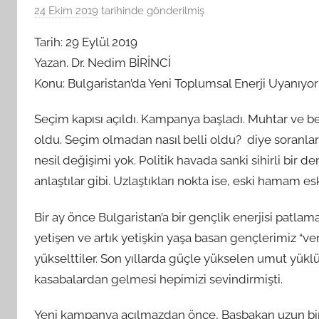
24 Ekim 2019
tarihinde gönderilmiş
B
G
Tarih: 29 Eylül 2019
S
Yazan. Dr. Nedim BİRİNCİ
A
Konu: Bulgaristan’da Yeni Toplumsal Enerji Uyanıyor
M
t
Seçim kapısı açıldı. Kampanya başladı. Muhtar ve be
a
oldu. Seçim olmadan nasıl belli oldu? diye soranlar
r
a
nesil değişimi yok. Politik havada sanki sihirli bir de
f
anlaştılar gibi. Uzlaştıkları nokta ise, eski hamam es
ı
n
Bir ay önce Bulgaristan’a bir gençlik enerjisi patl
d
yetişen ve artık yetişkin yaşa basan gençlerimiz “veri
a
yükselttiler. Son yıllarda güçle yükselen umut yüklü
n
kasabalardan gelmesi hepimizi sevindirmişti.
Yeni kampanya açılmazdan önce, Başbakan uzun bir z