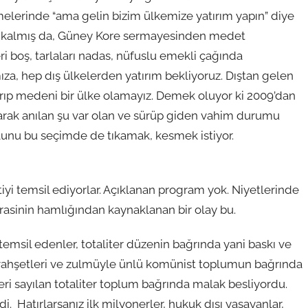
lerinde “ama gelin bizim ülkemize yatırım yapın” diye
am kalmış da, Güney Kore sermayesinden medet
 boş, tarlaları nadas, nüfuslu emekli çağında
za, hep dış ülkelerden yatırım bekliyoruz. Dıştan gelen
ırıp medeni bir ülke olamayız. Demek oluyor ki 2009’dan
larak anılan şu var olan ve sürüp giden vahim durumu
olunu bu seçimde de tıkamak, kesmek istiyor.
iyi temsil ediyorlar. Açıklanan program yok. Niyetlerinde
rasinin hamlığından kaynaklanan bir olay bu.
il edenler, totaliter düzenin bağrında yani baskı ve
 vahşetleri ve zulmüyle ünlü komünist toplumun bağrında
eri sayılan totaliter toplum bağrında malak besliyordu.
 Hatırlarsanız ilk milyonerler, hukuk dışı yaşayanlar,