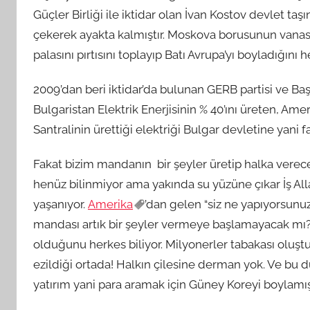
Güçler Birliği ile iktidar olan İvan Kostov devlet ta
çekerek ayakta kalmıştır. Moskova borusunun vanası
palasını pırtısını toplayıp Batı Avrupa’yı boyladığını 
2009’dan beri iktidar’da bulunan GERB partisi ve B
Bulgaristan Elektrik Enerjisinin % 40’ını üreten, Am
Santralinin ürettiği elektriği Bulgar devletine yani 
Fakat bizim mandanın bir şeyler üretip halka vere
henüz bilinmiyor ama yakında su yüzüne çıkar İş All
yaşanıyor.
Amerika
’dan gelen “siz ne yapıyorsunuz
mandası artık bir şeyler vermeye başlamayacak mı?” 
olduğunu herkes biliyor. Milyonerler tabakası oluşt
ezildiği ortada! Halkın çilesine derman yok. Ve b
yatırım yani para aramak için Güney Koreyi boylamışt