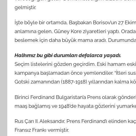
gelmiştir.
İşte böyle bir ortamda, Başbakan Borisov’un 27 Eki
anlamına gelen, Güney Kore ziyaretleri yaptı. Orad
beslemek için daha büyük mama aradı. Durumundan 
Halkımız bu gibi durumları defalarca yaşadı.
Seçim listelerini gözden geçirdim. Eski hamam eski 
kampanya başlamadan önce yemlendiler. “İtleri sus
Gotski zamanından (1887-1918) yıllarından kalma kökl
Birinci Ferdinand Bulgaristan’a Prens olarak gönderi
maaş bağlamış ve 1948’de hayata gözlerini yumarken
Rus Çarı II. Aleksandır, Prens Ferdinand’ı elinden ka
Fransız Frankı vermiştir.