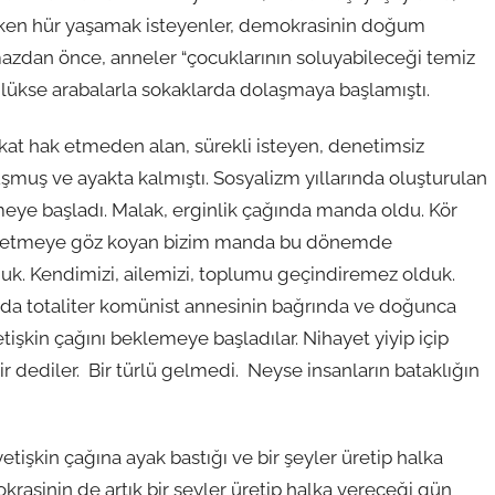
nlerken hür yaşamak isteyenler, demokrasinin doğum
zdan önce, anneler “çocuklarının soluyabileceği temiz
lükse arabalarla sokaklarda dolaşmaya başlamıştı.
akat hak etmeden alan, sürekli isteyen, denetimsiz
muş ve ayakta kalmıştı. Sosyalizm yıllarında oluşturulan
ye başladı. Malak, erginlik çağında manda oldu. Kör
 yönetmeye göz koyan bizim manda bu dönemde
uk. Kendimizi, ailemizi, toplumu geçindiremez olduk.
a totaliter komünist annesinin bağrında ve doğunca
tişkin çağını beklemeye başladılar. Nihayet yiyip içip
 dediler. Bir türlü gelmedi. Neyse insanların bataklığın
işkin çağına ayak bastığı ve bir şeyler üretip halka
asinin de artık bir şeyler üretip halka vereceği gün