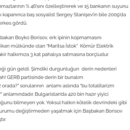
şınmazlarının % 46’sını özelleştirerek ve 15 bankanın suyunu
 kapanınca baş sosyalist Sergey Stanişev’in bile 2009’da
herkes gördü.
aşbakan Boyko Borisov, erk ipinin kopmamasını
erikan mülkünde olan “Maritsa İstok” Kömür Elektrik
fakir halkımıza 3 kat pahalıya satmasına borçludur.
ceği gün geldi. Şimdiki durgunluğun derin nedenleri
ah! GERB partisinde derin bir bunalım
 orada?” sorularının anlamı aslında “bu totalitarizm
anlamındadır. Bulgaristan’da 420 bin hazır yiyici
uğunu bilmeyen yok. Yoksul halkın kölelik devrindeki gibi
u durumu değiştirmeden yaşatmak için Başbakan Borisov
ır.