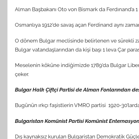
Alman Başbakanı Oto von Bismark da Ferdınand’a 1 m
Osmanlıya 1912’de savaş açan Ferdinand aynı zaman
O dönem Bulgar meclisinde belirlenen ve sürekli za
Bulgar vatandaşlarından da kişi başı 1 leva Çar paras
Meselenin köküne indiğimizde 1789’da Bulgar Liberal
çeker.
Bulgar Halk Çiftçi Partisi de Alman Fonlarından des
Bugünün ırkçı faşistlerin VMRO partisi 1920-30’larda
Bulgaristan Komünist Partisi Komünist Enternasyona
Dış kaynaksız kurulan Bulgaristan Demokratik Güçle