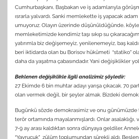
Cumhurbaşkanı, Başbakan ve iş adamlarıyla görüşme
ısrarla yalvardı. Sanki memlekette iş yapacak ad
umuyoruz. Olayın üzerinde düşünüldüğünde, köyleri
memleketimizde kendimiz taşı sıkıp su çıkaracağımı
yatırımla biz değişemeyiz, yenilenemeyiz, baş kald
beri iktidarda olan bu Borisov hükümeti “statiko” o
daha da yaşatma çabasındadır. Yani değişiklikler y
Beklenen değişiklikle ilgili analizimiz şöyledir:
27 Ekimde 6 bin muhtar adayı yarışa çıkacak. 70 part
olan vermek değil, bir şeyler almak. Bizdeki demok
Bugünkü sözde demokrasimiz ve onu günümüzde tems
terör ortamında mayalanmışlardı. Onlar asalaklığı,
7-9 ay arası kaldıktan sonra dünyaya geldiler. Annel
“Yavrucuk” zülüm toplumundan sürekli aldı. Beslendi.