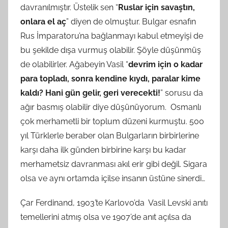
davranılmıştır. Üstelik sen “
Ruslar için savaştın,
onlara el aç
” diyen de olmuştur. Bulgar esnafın
Rus İmparatoru’na bağlanmayı kabul etmeyişi de
bu şekilde dışa vurmuş olabilir. Şöyle düşünmüş
de olabilirler. Ağabeyin Vasil “
devrim için o kadar
para topladı, sonra kendine kıydı, paralar kime
kaldı? Hani gün gelir, geri verecekti!
” sorusu da
ağır basmış olabilir diye düşünüyorum. Osmanlı
çok merhametli bir toplum düzeni kurmuştu. 500
yıl Türklerle beraber olan Bulgarların birbirlerine
karşı daha ilk günden birbirine karşı bu kadar
merhametsiz davranması akıl erir gibi değil. Sigara
olsa ve aynı ortamda içilse insanın üstüne sinerdi…
Çar Ferdinand, 1903’te Karlovo’da Vasil Levski anıtı
temellerini atmış olsa ve 1907’de anıt açılsa da