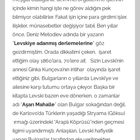
içinde kimin hangi işte ne görev aldığını pek
bilmiyor olabilirler. Fakat işin içine para girdimi işler,
ilişkiler, münasebetler değişiyor tabii. Ben yıllar
önce, Deniz Metodiev adında bir yazarın
“
Levskiye adanmış derlemelerine
” göz
gezdirmiştim. Orada dikkatimi çeken, işaret
ettiğim olay 1860’lara, 70’lere ait. Sizin Levski’nin
annesi Ginka Kunçeva’nın intihar olayında işaret
ettiğiniz gibi, Bulgarların o yıllarda Levski’ye ve
ailesine karşı tutumu ortaya çıkıyor. Başka bir
kitapta Levski bazen eve dönerken, o zamanlar
adı “
Aşarı Mahalle
” olan Bulgar sokağından değil,
de Karlovo’da Türklerin yaşadığı Stryama (Göksu)
ırmağı üzerindeki “Araplı Köprüsü”nden geçmesi
ilgimi uyandırmıştı. Anlaşılan, Levski hafiyelik
yapan Bulgarlar tarafından ele verilmekten