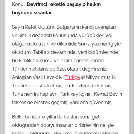
Konu:
Devrimci reketle başlayıp halkın
M
boynunu sıkanlar
t
a
Sayın Rafet Ulutürk, Bulgarların kendi uyanışları
r
ve kimlik değerleri konusunda yürüdükleri yol
a
olağanüstü uzun ve dikenlidir. Son 2 yazınızı ilgiyle
f
okudum. Tabii siz devamında, yeni bölümlerinde
ı
bu kimlik oluşumu ve biçimlenmesi içinde,
n
d
Türklerin etkisine de özel olarak değinirsiniz.
a
Anlaşılan Vasil Levski iyi
Türkçe
biliyor muş ki,
n
Türklerle dostluk etmiş, Türk evlerinde kalmış,
Tuna nehrini hep aynı Türk kayıkçının, Kemal Bey’in
teknesine binerek geçmiş, yani ona güvenmiş.
Belki, bu işler o yıllarda baştan sona gizli
olduğundan dolayı, insanlar birbirlerinin ne işle
meşgul olduğunu, devrimci örgütlenme işlerinin