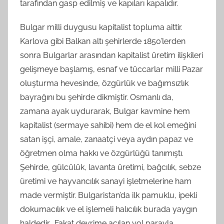
tarafından gasp edilmiş ve kapıları kapalıdır.
Bulgar milli duygusu kapitalist topluma aittir.
Karlova gibi Balkan altı şehirlerde 1850’lerden
sonra Bulgarlar arasından kapitalist üretim ilişkileri
gelişmeye başlamış, esnaf ve tüccarlar milli Pazar
oluşturma hevesinde, özgürlük ve bağımsızlık
bayrağını bu şehirde dikmiştir. Osmanlı da,
zamana ayak uydurarak, Bulgar kavmine hem
kapitalist (sermaye sahibi) hem de el kol emeğini
satan işçi, amale, zanaatçi veya aydın papaz ve
öğretmen olma hakkı ve özgürlüğü tanımıştı.
Şehirde, gülcülük, lavanta üretimi, bağcılık, sebze
üretimi ve hayvancılık sanayi işletmelerine ham
made vermiştir. Bulgaristan’da ilk pamuklu, ipekli
dokumacılık ve el işlemeli halıcılık burada yaygın
haldedir. Fakat devrime açılan yol parayla