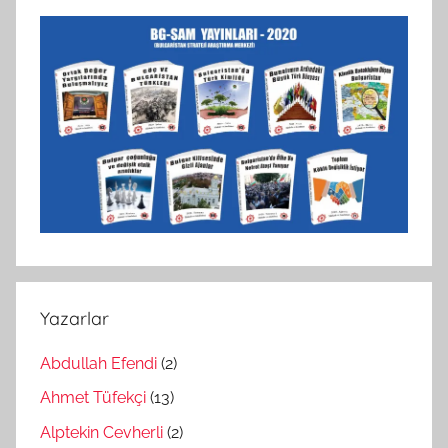
Yazarlar
Abdullah Efendi
(2)
Ahmet Tüfekçi
(13)
Alptekin Cevherli
(2)