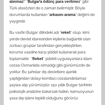
alınmaz
!” “
Bulgar’a ödünç para verilmez
” gibi
Türk atasözleri de o zaman belirmiştir. Böyle
durumlarda kullanılan “
arkasını arama
” değimi de
yaygındır.
Bu vasfın Bulgar dilindeki adı “
reket
” olup, kimi
yerde devlet idaresinden kişilerle bağlantılı olan
zorbacı gruplar tarafından gerçekleştirilen,
koruma vaadine karşı şiddet kullanarak para
toplamaktır. “
Reket
” şiddeti uygulayanlara idam
cezası Osmanlıda olmadığı gibi günümüzde de
yoktur. Bu şahıslar dış devletlere ajanlık
yaptığından dolayı komitacı cezalandırılamaz
şayiası alıp yürümüştür. 150 yıllık Bulgar tarihinin
psikolojik analizine bakarsak halkın, kamuoyunun
yasa dışı işlere tepkili olduğunu görürüz.