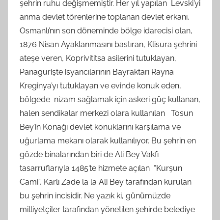
şehrin ruhu değişmemiştir. Her yıl yapılan Levski’yi
anma devlet törenlerine toplanan devlet erkanı,
Osmanlı’nın son döneminde bölge idarecisi olan,
1876 Nisan Ayaklanmasını bastıran, Klisura şehrini
ateşe veren, Koprivititsa asilerini tutuklayan,
Panagurişte isyancılarının Bayraktarı Rayna
Kreginya’yı tutuklayan ve evinde konuk eden,
bölgede nizam sağlamak için askeri güç kullanan,
halen sendikalar merkezi olara kullanılan Tosun
Bey’in Konağı devlet konuklarını karşılama ve
uğurlama mekanı olarak kullanılıyor. Bu şehrin en
gözde binalarından biri de Ali Bey Vakfı
tasarruflarıyla 1485’te hizmete açılan “Kurşun
Cami”, Karlı Zade la la Ali Bey tarafından kurulan
bu şehrin incisidir. Ne yazık ki, günümüzde
milliyetçiler tarafından yönetilen şehirde belediye