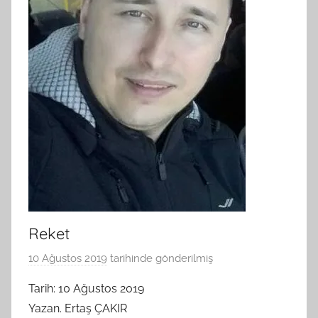
Reket
10 Ağustos 2019
tarihinde gönderilmiş
B
G
Tarih: 10 Ağustos 2019
S
Yazan. Ertaş ÇAKIR
A