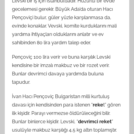
Levski bir iş için İstanbul’dadır. Huzurlu bir evde
gecelemesi gerekir. Büyük Ada’da oturan Hacı
Pençoviçi bulur, güler yüzle karşılanmasa da,
evinde konaklar. Vevski, komite kurduklarını mali
yardıma ihtiyaçları olduklarını anlatır ve ev
sahibinden 80 lira yardım talep eder.
Pençoviç 100 lira verir ve buna karşılık Levski
kendisine bir imzalı makbuz ve bir rozet verir.
Bunlar devrimci davaya yardımda buluna
tapudur.
İvan Hacı Pençoviç Bulgaristan milli kurtuluş
davası için kendisinden para istenen “
reke
t” gören
ilk kişidir. Parayı vermezse öldürüleceğini bilir.
Bunlar binlerce kişidir. Levski, “
devrimci reket
”
usulüyle makbuz karşılığı 4,5 kg altın toplamıştır.