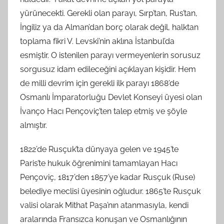
yürünecekti. Gerekli olan parayı, Sırp’tan, Rus’tan,
İngiliz ya da Alman’dan borç olarak değil, halktan
toplama fikri V. Levski’nin aklına İstanbul’da
esmiştir. O istenilen parayı vermeyenlerin sorusuz
sorgusuz idam edileceğini açıklayan kişidir. Hem
de milli devrim için gerekli ilk parayı 1868’de
Osmanlı İmparatorluğu Devlet Konseyi üyesi olan
İvanço Hacı Pençoviç’ten talep etmiş ve şöyle
almıştır.
1822’de Rusçuk’ta dünyaya gelen ve 1945’te
Paris’te hukuk öğrenimini tamamlayan Hacı
Pençoviç, 1817’den 1857’ye kadar Rusçuk (Ruse)
belediye meclisi üyesinin oğludur. 1865’te Rusçuk
valisi olarak Mithat Paşa’nın atanmasıyla, kendi
aralarında Fransızca konuşan ve Osmanlığının