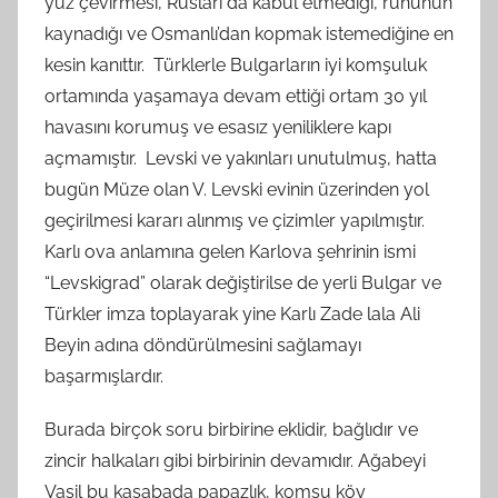
yüz çevirmesi, Rusları da kabul etmediği, ruhunun
kaynadığı ve Osmanlı’dan kopmak istemediğine en
kesin kanıttır. Türklerle Bulgarların iyi komşuluk
ortamında yaşamaya devam ettiği ortam 30 yıl
havasını korumuş ve esasız yeniliklere kapı
açmamıştır. Levski ve yakınları unutulmuş, hatta
bugün Müze olan V. Levski evinin üzerinden yol
geçirilmesi kararı alınmış ve çizimler yapılmıştır.
Karlı ova anlamına gelen Karlova şehrinin ismi
“Levskigrad” olarak değiştirilse de yerli Bulgar ve
Türkler imza toplayarak yine Karlı Zade lala Ali
Beyin adına döndürülmesini sağlamayı
başarmışlardır.
Burada birçok soru birbirine eklidir, bağlıdır ve
zincir halkaları gibi birbirinin devamıdır. Ağabeyi
Vasil bu kasabada papazlık, komşu köy