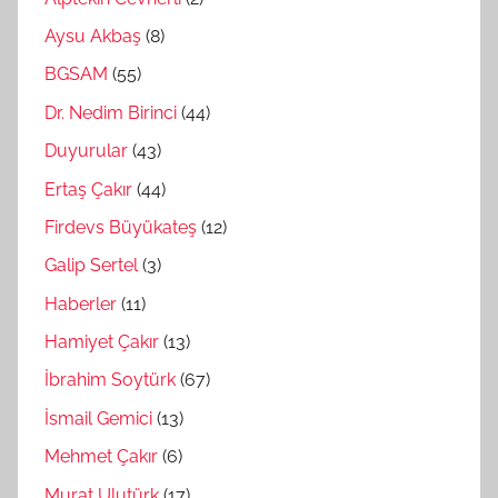
Aysu Akbaş
(8)
BGSAM
(55)
Dr. Nedim Birinci
(44)
Duyurular
(43)
Ertaş Çakır
(44)
Firdevs Büyükateş
(12)
Galip Sertel
(3)
Haberler
(11)
Hamiyet Çakır
(13)
İbrahim Soytürk
(67)
İsmail Gemici
(13)
Mehmet Çakır
(6)
Murat Ulutürk
(17)