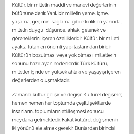
t
Kültür, bir milletin maddi ve manevi değerlerinin
a
bütününe denir. Yani, bir milletin yeme, içme,
r
yaşama, geçimini sağlama gibi etkinlikleri yanında,
a
milletin duygu, düşünce, ahlak, gelenek ve
f
göreneklerini içeren özellikleridir. Kültür, bir milleti
ı
ayakta tutan en önemli yapı taşlarından biridir.
n
d
Kültürün bozulması veya yok olması, milletlerin
a
sonunu hazırlayan nedenlerdir. Türk kültürü,
n
milletler içinde en yüksek ahlakı ve yaşayışı içeren
değerlerden oluşmaktadır.
Zamanla kültür gelişir ve değişir. Kültürel değişme;
hemen hemen her toplumda çeşitli şekillerde
insanların, toplumların etkileşmesi sonucu
meydana gelmektedir. Fakat kültürel değişmenin
iki yönünü ele almak gerekir. Bunlardan birincisi