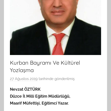
Kurban Bayramı Ve Kültürel
Yozlaşma
27 Ağustos 2019
tarihinde gönderilmiş
B
G
Nevzat ÖZTÜRK
S
Düzce İl Milli Eğitim Müdürlüğü,
A
Maarif Müfettişi, Eğitimci Yazar.
M