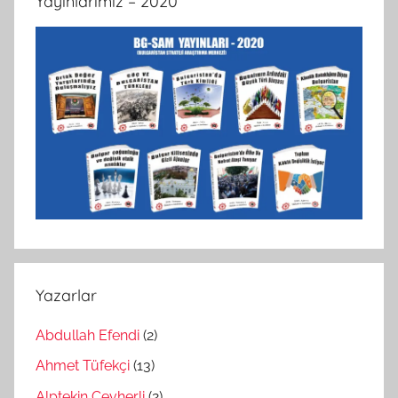
Yayınlarımız – 2020
Yazarlar
Abdullah Efendi
(2)
Ahmet Tüfekçi
(13)
Alptekin Cevherli
(2)