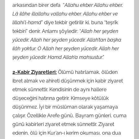
arkasından birer defa “
Allahu ekber Allahu ekber,
Lâ ilâhe illallahu vallahu ekber. Allahu ekber ve
lillahi’l-hamd
” diye tekbir getirilir ki, buna “teşrîk
tekbiri” denir. Anlamı şöyledir: “
Allah her şeyden
yücedir, Allah her şeyden yücedir. Allah’tan başka
ilâh yoktur. O Allah her şeyden yücedir, Allah her
şeyden yücedir. Hamd Allah’a mahsustur
.”
2-Kabir Ziyaretleri:
Ölümü hatırlamak, ölüden
ibret almak ve ahireti düşünmek için kabir ziyaret
etmek sünnettir. Kendisinin de aynı hallere
düşeceğini hatırına getirir. Kimseye kötülük
düşünmez. İyi bir müslüman olarak yaşamaya
çalışır. Özellikle Arefe günü, Bayram günleri, cuma
günü kabirleri ziyaret etmek sünnettir. Ziyaret
edenin, ölü için Kur’an-ı kerim okuması, ona dua