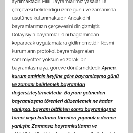
ayrılmaktadır. Milli Bayramlarımız yasalar ile
çerçevesi belirlendiği üzere günü ve zamanında
usulünce kutlanmaktadır. Ancak dini
bayramlarımızın çerçevesini din çizmiştir.
Dolayısıyla bayramları dini bağlamından
koparacak uygulamalara gidilmemelidir. Resmî
kurumların protokol bayramlaşmaları
samimiyetten yoksun ve zoraki bir
bayramlaşmaya, göreve dönüşmektedir.
Ayrıca,
kurum amirinin keyfine göre bayramlaşma günü
ve zamanı belirlemek bayramları
değersizleştirmektedir. Bayram gelmeden
bayramlaşma törenleri düzenlemek ne kadar
yanlışsa, bayram bittikten sonra bayramlaşma
töreni veya kutlama törenleri yapmak o derece
yanlıştır. Zamansız bayram
kutlama ve