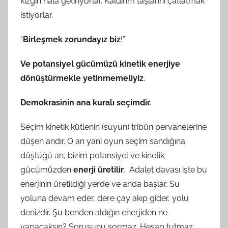
kızgın hala getiriyorlar. Kaldırım taşlarını çatlatmak
istiyorlar.
“
Birleşmek zorundayız biz
!”
Ve potansiyel gücümüzü kinetik enerjiye
dönüştürmekle yetinmemeliyiz
.
Demokrasinin ana kuralı seçimdir.
Seçim kinetik kütlenin (suyun) tribün pervanelerine
düşen andır. O an yani oyun seçim sandığına
düştüğü an, bizim potansiyel ve kinetik
gücümüzden
enerji üretilir
. Adalet davası işte bu
enerjinin üretildiği yerde ve anda başlar. Su
yoluna devam eder, dere çay akıp gider, yolu
denizdir. Şu benden aldığın enerjiden ne
yapacaksın? Sorusunu sormaz. Hesap tutmaz.