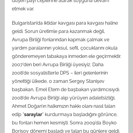
düşen payı ceplerine atarak soyguna devam
etmek var.
Bulgaristan’da iktidar kavgası para kavgası haline
geldi. Sorun üretimle para kazanmak değil,
Avrupa Birliği fonlarından kapmak çalmak ve
yardım paralarının yoksul, sefil, çocuklarını okula
gönderemeyen tabakaya inmeden ele geçirmektir.
2007’den beri Avrupa Birliği üyesiyiz. Daha
2008’de sosyalistlerle DPS – ileri gelenlerinin
yönettiği ülkede, o zaman Sergey Stanişev
başbakan, Emel Etem de başbakan yardımcısıydı.
2008’de Avrupa Birliği alıp yürüyen adaletsizliği,
Ahmet Doğan’ın halkımızın hakkı olanı nasıl talan
edip “
saraylar
” kurdurmaya başladığını görünce,
bu fonları hemen kesmişti. Sonra 2009’da Boyko
Borisov dönemi başladı ve talan bu günlere geldi.