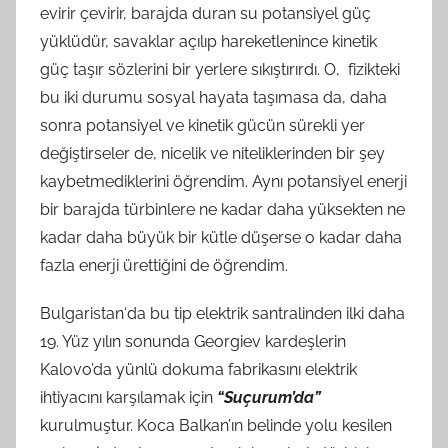
evirir çevirir, barajda duran su potansiyel güç
r
yüklüdür, savaklar açılıp hareketlenince kinetik
a
güç taşır sözlerini bir yerlere sıkıştırırdı. O, fizikteki
f
bu iki durumu sosyal hayata taşımasa da, daha
ı
sonra potansiyel ve kinetik gücün sürekli yer
n
d
değiştirseler de, nicelik ve niteliklerinden bir şey
a
kaybetmediklerini öğrendim. Aynı potansiyel enerji
n
bir barajda türbinlere ne kadar daha yüksekten ne
kadar daha büyük bir kütle düşerse o kadar daha
fazla enerji ürettiğini de öğrendim.
Bulgaristan‘da bu tip elektrik santralinden ilki daha
19. Yüz yılın sonunda Georgiev kardeşlerin
Kalovo’da yünlü dokuma fabrikasını elektrik
ihtiyacını karşılamak için
“Suçurum’da”
kurulmuştur. Koca Balkan’ın belinde yolu kesilen