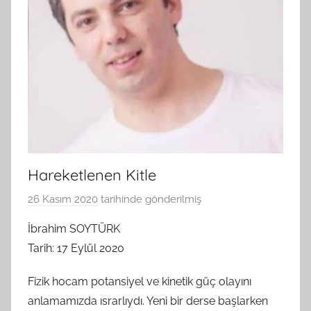
Hareketlenen Kitle
26 Kasım 2020
tarihinde gönderilmiş
B
G
İbrahim SOYTÜRK
S
Tarih: 17 Eylül 2020
A
M
Fizik hocam potansiyel ve kinetik güç olayını
t
anlamamızda ısrarlıydı. Yeni bir derse başlarken
a