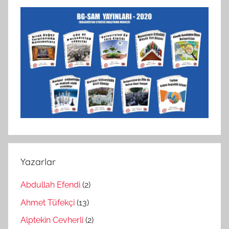
Yazarlar
Abdullah Efendi
(2)
Ahmet Tüfekçi
(13)
Alptekin Cevherli
(2)