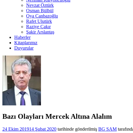
Nevzat Öztürk
Osman Bülbül
Oya Canbazoğlu
Rafet Ulutürk
Raziye Çakır
Şakir Arslantaş
Haberler
Kitaplarımız
Duyurular
Bazı Olayları Mercek Altına Alalım
24 Ekim 2019
14 Şubat 2020
tarihinde gönderilmiş
BG SAM
tarafınd