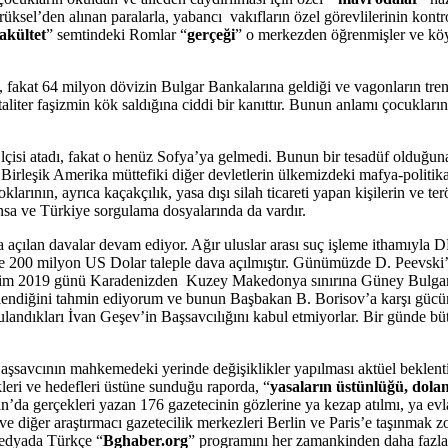
sel’den alınan paralarla, yabancı vakıfların özel görevlilerinin kontr
akültet
” semtindeki Romlar “
gerçeği
” o merkezden öğrenmişler ve köy
fakat 64 milyon dövizin Bulgar Bankalarına geldiği ve vagonların tren g
taliter faşizmin kök saldığına ciddi bir kanıttır. Bunun anlamı çocukları
çisi atadı, fakat o henüz Sofya’ya gelmedi. Bunun bir tesadüf olduğ
rleşik Amerika müttefiki diğer devletlerin ülkemizdeki mafya-politikac
rının, ayrıca kaçakçılık, yasa dışı silah ticareti yapan kişilerin ve terör
nsa ve Türkiye sorgulama dosyalarında da vardır.
a açılan davalar devam ediyor. Ağır uluslar arası suç işleme ithamıyla
 200 milyon US Dolar taleple dava açılmıştır. Günümüzde D. Peevski’
 Ekim 2019 günü Karadenizden Kuzey Makedonya sınırına Güney Bulgari
rgütlendiğini tahmin ediyorum ve bunun Başbakan B. Borisov’a karşı gü
ulandıkları İvan Geşev’in Başsavcılığını kabul etmiyorlar. Bir günde bü
 Başsavcının mahkemedeki yerinde değişiklikler yapılması aktüel bekle
eri ve hedefleri üstüne sunduğu raporda, “
yasaların üstünlüğü, dolan
da gerçekleri yazan 176 gazetecinin gözlerine ya kezap atılmı, ya evla
” ve diğer araştırmacı gazetecilik merkezleri Berlin ve Paris’e taşınmak
medyada Türkçe “
Bghaber.org
” programını her zamankinden daha fazla 