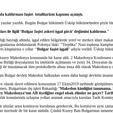
 kaldırması faşist- totalitarizm kapısını açmıştı.
yazılar yazdık. Bugün Bulgar hükümeti Üsküp hükümetinden şöyle bir 
ile ilgili ‘Bulgar faşist askeri işgal gücü’ değimini kaldırınız
.”
ı bayrağı altında, işgal edilen bölgelerde yerel ve merkez idare maka
agonlarına doldurularak Polonya’daki “Treplika” Nazi toplama kampları
s kitaplarına o yıllar “
Bulgar faşist işgali
” adıyla verildi. Üsküp hükü
kuzey Makedonya konusunda bir karar aldı. 2 Makedonya Konferansı d
rliği dosyalarının bu isteklerle açılmasını ve (son) 34. Dosyanın da b
ile imzalanacak tüm protokollerin altına imza dili olarak Makedonca d
lım Bulgar devleti Makedon halkından sonra daha hangi devletin insanın
e olarak davet edilmesi konusunun 17 Ekim2019 tarihinde görüşülmes
men, Bulgaristan dış işleri Bakanlığı “
Makedon kimliğini tanımama, 
y Makedonya’nın AB üyeliğine engel olsak elimize ne geçer? Tarih
azlık konularında uzlaşma yolları aramak amacıyla kurulan Tarih Komisyo
ir uluslar arası komisyon kurulması gerekecek. Bu komisyon aynı zama
akları üzerinde de bir karar alabilir. Çünkü Kuzey Batı Bulgaristan ta