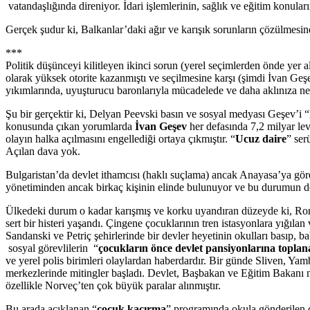
vatandaşlığında direniyor. İdari işlemlerinin, sağlık ve eğitim konul
Gerçek şudur ki, Balkanlar’daki ağır ve karışık sorunların çözülmesin
***
Politik düşünceyi kilitleyen ikinci sorun (yerel seçimlerden önde yer 
olarak yüksek otorite kazanmıştı ve seçilmesine karşı (şimdi İvan Geş
yıkımlarında, uyuşturucu baronlarıyla mücadelede ve daha aklınıza ne 
Şu bir gerçektir ki, Delyan Peevski basın ve sosyal medyası Geşev’i “
konusunda çıkan yorumlarda
İvan Geşev
her defasında 7,2 milyar le
olayın halka açılmasını engellediği ortaya çıkmıştır. “
Ucuz daire
” ser
Açılan dava yok.
Bulgaristan’da devlet ithamcısı (haklı suçlama) ancak Anayasa’ya göre
yönetiminden ancak birkaç kişinin elinde bulunuyor ve bu durumun değ
Ülkedeki durum o kadar karışmış ve korku uyandıran düzeyde ki, Rom
sert bir histeri yaşandı. Çingene çocuklarının tren istasyonlara yığılan
Sandanski ve Petriç şehirlerinde bir devler heyetinin okulları basıp, 
sosyal görevlilerin “
çocukların önce devlet pansiyonlarına toplan
ve yerel polis birimleri olaylardan haberdardır. Bir günde Sliven, Yam
merkezlerinde mitingler başladı. Devlet, Başbakan ve Eğitim Bakanı n
özellikle Norveç’ten çok büyük paralar alınmıştır.
Bu arada açıklanan “
çocuk kaçırma
” programında okula gönderilen ç