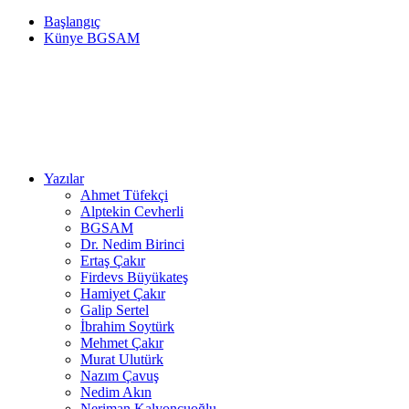
Başlangıç
Künye BGSAM
Yazılar
Ahmet Tüfekçi
Alptekin Cevherli
BGSAM
Dr. Nedim Birinci
Ertaş Çakır
Firdevs Büyükateş
Hamiyet Çakır
Galip Sertel
İbrahim Soytürk
Mehmet Çakır
Murat Ulutürk
Nazım Çavuş
Nedim Akın
Neriman Kalyoncuoğlu