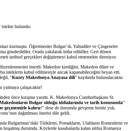
istekte bulundu:
mları kurmuştu. Öğretmenler Bulgar’dı. Yahudiler ve Çingeneler
na gönderildiler. Orada yakılarak imha edildiler. Geri dönen
meti tarihsel gerçekleri değiştirmeyi kabul etmemekte direniyor.
üzenlenmesini önerdi. Makedon kimliğini, Makedon dilini ve
u isteklerin kabul edilmesiyle ancak kapanabileceğini beyan etti.
eğil, “
Kuzey Makedonya Anayasa dili
” kaydında bulunulacaktır.
ı yutmaya çalışacaktır!
inden önce kızışma yarattı. K. Makedonya Cumhurbaşkanı St.
Makedonların Bulgar olduğu iddialarında ve tarih konusunda
”
e geçmemizle kalırız
!” dese de durumda gevşeme henüz yok.
nu’nun dağıtılması önerisi dile geldi.
nda Bulgaristan’daki Türklerin, Pomakların, Ulahların Romenlerın ve
mamen boşalmış durumda. Köylerde kasabalarda kalan nüfus Romanya