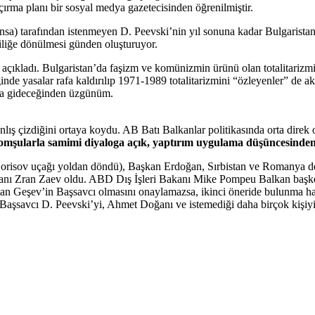
ırma planı bir sosyal medya gazetecisinden öğrenilmiştir.
a) tarafından istenmeyen D. Peevski’nin yıl sonuna kadar Bulgaristan
ciliğe dönülmesi günden oluşturuyor.
 açıkladı. Bulgaristan’da faşizm ve komünizmin ürünü olan totalitarizm
ğinde yasalar rafa kaldırılıp 1971-1989 totalitarizmini “özleyenler” de 
oşa gideceğinden üzgünüm.
anlış çizdiğini ortaya koydu. AB Batı Balkanlar politikasında orta di
mşularla samimi diyaloga açık, yaptırım uygulama düşüncesinden
Borisov uçağı yoldan döndü), Başkan Erdoğan, Sırbistan ve Romanya de
ı Zran Zaev oldu. ABD Dış İşleri Bakanı Mike Pompeu Balkan başkentle
n Geşev’in Başsavcı olmasını onaylamazsa, ikinci öneride bulunma h
. Başsavcı D. Peevski’yi, Ahmet Doğanı ve istemediği daha birçok kişiyi 