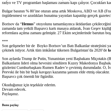
radyo ve TV programları başlaması zamanı kapı çalıyor. Çocukları kaç
Bulgar basının % 80’ine oturan ama artık Moskova, ABD ve AB (Frans
örgütlenmesi ve azınlıkları bunatma yayınları kapatılıp gerçek gazete
Borisov da “
Hemus
” otoyolunu tamamlayınca iktidardan çekileceğini
zamanda tam yetkili Başsavcı kartı masaya atılarak, İvan Geşev kişili
reformlara açılma zamanı gelmiştir. 27 Ekim seçimlerinde barutun b
***
Son gelişmeler bir de Boyko Borisov’un Batı Balkanlar stratejisini y
çekmek istiyor. Artık tüm imkânlar tükenen Bulgaristan’da 2020’de
ko
Son aylarda Trump ile Putin, Yunanistan yeni Başbakanı Miçotakis (
Balkanların lideri olma hevesini söndüren Kuzey Makedonya Başbakan
gözlerini Cumhurbaşkanı Rumen Radev’e çevirmiş durumdadır. O, İva
Peevski ile bin bir başlı kavgayı kazanma şansını elde etmiş olacaktır
Başsavcı çok önemli bir figürdür.
Okuduğunuz için teşekkür ederim.
Devam edecek.
Paylaşınız.
Bunu paylaş: