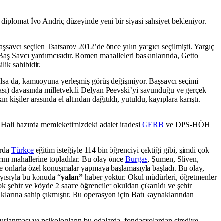
iplomat İvo Andriç düzeyinde yeni bir siyasi şahsiyet bekleniyor.
şsavcı seçilen Tsatsarov 2012’de önce yılın yargıcı seçilmişti. Yargıç
 Baş Savcı yardımcısıdır. Romen mahalleleri baskınlarında, Getto
lik sahibidir.
olsa da, kamuoyuna yerleşmiş görüş değişmiyor. Başsavcı seçimi
ası) davasında milletvekili Delyan Peevski’yi savunduğu ve gerçek
kişiler arasında el altından dağıtıldı, yutuldu, kayıplara karıştı.
. Hali hazırda memleketimizdeki adalet iradesi
GERB
ve DPS-HÖH
arda
Türkçe
eğitim isteğiyle 114 bin öğrenciyi çektiği gibi, şimdi çok
arını mahallerine topladılar. Bu olay önce
Burgas
, Şumen, Sliven,
ı ve onlarla özel konuşmalar yapmaya başlamasıyla başladı. Bu olay,
yısıyla bu konuda “
yalan”
haber yoktur. Okul müdürleri, öğretmenler
k şehir ve köyde 2 saatte öğrenciler okuldan çıkarıldı ve şehir
klarına sahip çıkmıştır. Bu operasyon için Batı kaynaklarından
zırlanması ve psikologların bu odalarda, fondasyolardan şimdiye