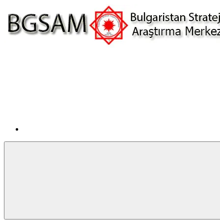
İçeriğe
atla
Facebook
BGSAM
Bulgaristan
Stratejik
Araştırma
Merkezi