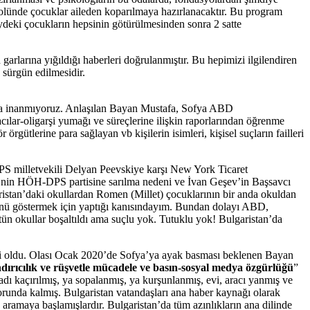
olünde çocuklar aileden koparılmaya hazırlanacaktır. Bu program
deki çocukların hepsinin götürülmesinden sonra 2 satte
arlarına yığıldığı haberleri doğrulanmıştır. Bu hepimizi ilgilendiren
n sürgün edilmesidir.
una inanmıyoruz. Anlaşılan Bayan Mustafa, Sofya ABD
ılar-oligarşi yumağı ve süreçlerine ilişkin raporlarından öğrenme
 örgütlerine para sağlayan vb kişilerin isimleri, kişisel suçların failleri
 DPS milletvekili Delyan Peevskiye karşı New York Ticaret
nin HÖH-DPS partisine sarılma nedeni ve İvan Geşev’in Başsavcı
stan’daki okullardan Romen (Millet) çocuklarının bir anda okuldan
cünü göstermek için yaptığı kanısındayım. Bundan dolayı ABD,
tün okullar boşaltıldı ama suçlu yok. Tutuklu yok! Bulgaristan’da
nti oldu. Olası Ocak 2020’de Sofya’ya ayak basması beklenen Bayan
dırıcılık ve rüşvetle mücadele ve basın-sosyal medya özgürlüğü
”
dı kaçırılmış, ya sopalanmış, ya kurşunlanmış, evi, aracı yanmış ve
 zorunda kalmış. Bulgaristan vatandaşları ana haber kaynağı olarak
aramaya başlamışlardır. Bulgaristan’da tüm azınlıkların ana dilinde