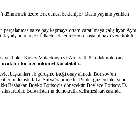
’ı dönmemek üzere terk etmesi bekleniyor. Basın yayının yeniden
in parçalanmasına ve pay kapmaya ortam yaratılmaya çalışılıyor. Aynı
aktifleşmiş bulunuyor. Ülkede adalet reformu başta olmak üzere köklü
rek olarak halen Kuzey Makedonya ve Arnavutluğu odak noktasına
 uzak bir karma hükümet kurulabilir.
vlet başkanları vb görüşme isteği onay almadı. Borisov’un
rini dolaştı, fakat Sofya’ya inmedi. Politik gözlemciler şimdi
akkı Başbakan Boyko Borisov’a dönecektir. Böylece Borisov, D.
sıkıştırabilir. Bulgaristan’ın demokratik gelişmesi kavgasında