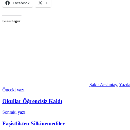
Facebook
X
Bunu beğen:
Şakir Arslantaş
,
Yazıla
Yazı
Önceki yazı
gezinmesi
Okullar Öğrencisiz Kaldı
Sonraki yazı
Faşistlikten Silkinemediler