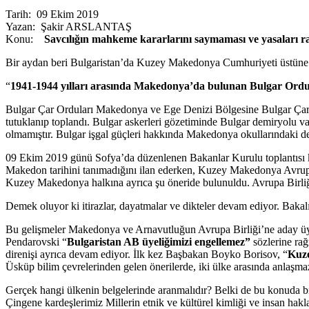
Tarih: 09 Ekim 2019
Yazan: Şakir ARSLANTAŞ
Konu:
Savcılığın mahkeme kararlarını saymaması ve yasaları rafa
Bir aydan beri Bulgaristan’da Kuzey Makedonya Cumhuriyeti üstüne 
“
1941-1944 yılları arasında Makedonya’da bulunan Bulgar Orduları 
Bulgar Çar Orduları Makedonya ve Ege Denizi Bölgesine Bulgar Çarlığ
tutuklanıp toplandı. Bulgar askerleri gözetiminde Bulgar demiryolu v
olmamıştır. Bulgar işgal güçleri hakkında Makedonya okullarındaki der
09 Ekim 2019 günü Sofya’da düzenlenen Bakanlar Kurulu toplantısı 
Makedon tarihini tanımadığını ilan ederken, Kuzey Makedonya Avrupa Bi
Kuzey Makedonya halkına ayrıca şu öneride bulunuldu. Avrupa Birliği 
Demek oluyor ki itirazlar, dayatmalar ve dikteler devam ediyor. Baka
Bu gelişmeler Makedonya ve Arnavutluğun Avrupa Birliği’ne aday üy
Pendarovski “
Bulgaristan AB üyeliğimizi engellemez”
sözlerine rağ
direnişi ayrıca devam ediyor. İlk kez Başbakan Boyko Borisov, “
Kuze
Üsküp bilim çevrelerinden gelen önerilerde, iki ülke arasında anlaşm
Gerçek hangi ülkenin belgelerinde aranmalıdır? Belki de bu konuda b
Çingene kardeşlerimiz Millerin etnik ve kültürel kimliği ve insan h