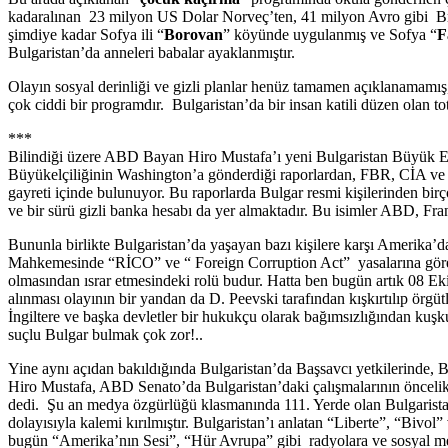
kadaralınan 23 milyon US Dolar Norveç’ten, 41 milyon Avro gibi Brük
şimdiye kadar Sofya ili “
Borovan
” köyünde uygulanmış ve Sofya “
F
Bulgaristan’da anneleri babalar ayaklanmıştır.
Olayın sosyal derinliği ve gizli planlar henüz tamamen açıklanamamış, 
çok ciddi bir programdır. Bulgaristan’da bir insan katili düzen olan to
***
Bilindiği üzere ABD Bayan Hiro Mustafa’ı yeni Bulgaristan Büyük El
Büyükelçiliğinin Washington’a gönderdiği raporlardan, FBR, CİA ve Bi
gayreti içinde bulunuyor. Bu raporlarda Bulgar resmi kişilerinden birçokla
ve bir sürü gizli banka hesabı da yer almaktadır. Bu isimler ABD, Fra
Bununla birlikte Bulgaristan’da yaşayan bazı kişilere karşı Amerika’d
Mahkemesinde “RİCO” ve “ Foreign Corruption Act” yasalarına göre
olmasından ısrar etmesindeki rolü budur. Hatta ben bugün artık 08
alınması olayının bir yandan da D. Peevski tarafından kışkırtılıp ö
İngiltere ve başka devletler bir hukukçu olarak bağımsızlığından kuşk
suçlu Bulgar bulmak çok zor!..
Yine aynı açıdan bakıldığında Bulgaristan’da Başsavcı yetkilerinde,
Hiro Mustafa, ABD Senato’da Bulgaristan’daki çalışmalarının öncelikl
dedi. Şu an medya özgürlüğü klasmanında 111. Yerde olan Bulgaristan’
dolayısıyla kalemi kırılmıştır. Bulgaristan’ı anlatan “Liberte”, “Bivol
bugün “Amerika’nın Sesi”, “Hür Avrupa” gibi radyolara ve sosyal 