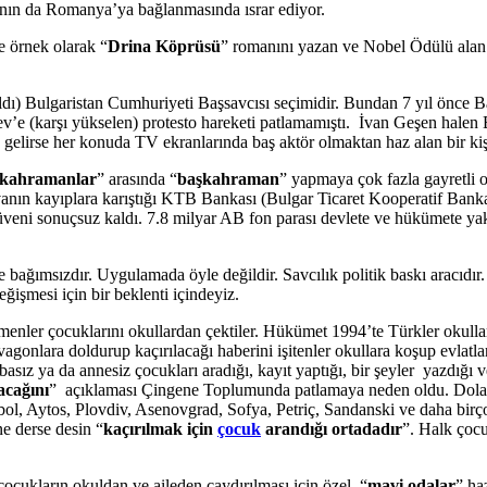
arının da Romanya’ya bağlanmasında ısrar ediyor.
e örnek olarak “
Drina Köprüsü
” romanını yazan ve Nobel Ödülü alan d
aldı) Bulgaristan Cumhuriyeti Başsavcısı seçimidir. Bundan 7 yıl önce Ba
ev’e (karşı yükselen) protesto hareketi patlamamıştı. İvan Geşen halen
gelirse her konuda TV ekranlarında baş aktör olmaktan haz alan bir kişi
kahramanlar
” arasında “
başkahraman
” yapmaya çok fazla gayretli 
vanın kayıplara karıştığı KTB Bankası (Bulgar Ticaret Kooperatif Bank
üveni sonuçsuz kaldı. 7.8 milyar AB fon parası devlete ve hükümete yakın 
 bağımsızdır. Uygulamada öyle değildir. Savcılık politik baskı aracıdır
işmesi için bir beklenti içindeyiz.
enler çocuklarını okullardan çektiler. Hükümet 1994’te Türkler okull
 vagonlara doldurup kaçırılacağı haberini işitenler okullara koşup evlatl
babasız ya da annesiz çocukları aradığı, kayıt yaptığı, bir şeyler yazdığ
acağını
” açıklaması Çingene Toplumunda patlamaya neden oldu. Dola
bol, Aytos, Plovdiv, Asenovgrad, Sofya, Petriç, Sandanski ve daha birço
e derse desin “
kaçırılmak için
çocuk
arandığı ortadadır
”. Halk çocu
ocukların okuldan ve aileden caydırılması için özel “
mavi odalar
” ha