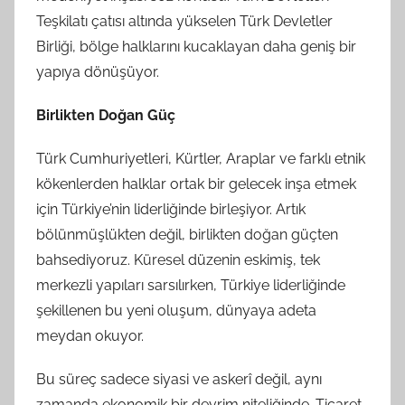
Teşkilatı çatısı altında yükselen Türk Devletler
n
d
Birliği, bölge halklarını kucaklayan daha geniş bir
a
yapıya dönüşüyor.
n
Birlikten Doğan Güç
Türk Cumhuriyetleri, Kürtler, Araplar ve farklı etnik
kökenlerden halklar ortak bir gelecek inşa etmek
için Türkiye’nin liderliğinde birleşiyor. Artık
bölünmüşlükten değil, birlikten doğan güçten
bahsediyoruz. Küresel düzenin eskimiş, tek
merkezli yapıları sarsılırken, Türkiye liderliğinde
şekillenen bu yeni oluşum, dünyaya adeta
meydan okuyor.
Bu süreç sadece siyasi ve askerî değil, aynı
zamanda ekonomik bir devrim niteliğinde. Ticaret