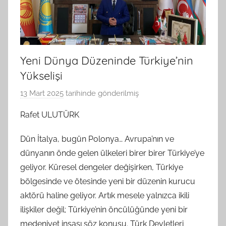
Yeni Dünya Düzeninde Türkiye’nin
Yükselişi
13 Mart 2025
tarihinde gönderilmiş
B
G
Rafet ULUTÜRK
S
A
Dün İtalya, bugün Polonya… Avrupa’nın ve
M
dünyanın önde gelen ülkeleri birer birer Türkiye’ye
t
geliyor. Küresel dengeler değişirken, Türkiye
a
bölgesinde ve ötesinde yeni bir düzenin kurucu
r
aktörü haline geliyor. Artık mesele yalnızca ikili
a
ilişkiler değil; Türkiye’nin öncülüğünde yeni bir
f
medeniyet inşası söz konusu. Türk Devletleri
ı