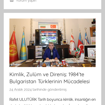
Yorum yapın
Kimlik, Zulüm ve Direniş: 1984’te
Bulgaristan Türklerinin Mücadelesi
24 Aralık 2024
tarihinde gönderilmiş
B
G
Rafet ULUTÜRK Tarih boyunca kimlik, insanlığın en
S