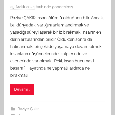
25 Aralık 2024
tarihinde gönderilmiş
B
G
Raziye ÇAKIR İnsan, ölümlü olduğunu bilir. Ancak,
S
bu dünyadaki varlığını anlamlandırmak ve
A
yaşadığı süreyi aşarak bir iz bırakmak, insanın en
M
derin arzularından biridir. Öldükten sonra da
t
hatırlanmak, bir şekilde yaşamaya devam etmek,
a
insanların düşüncelerinde, kalplerinde ve
r
a
eserlerinde var olmak… Peki, insan bunu nasıl
f
başarır? Hayatında ne yapmalı, ardında ne
ı
bırakmalı
n
d
Devamı...
a
n
Raziye Çakır