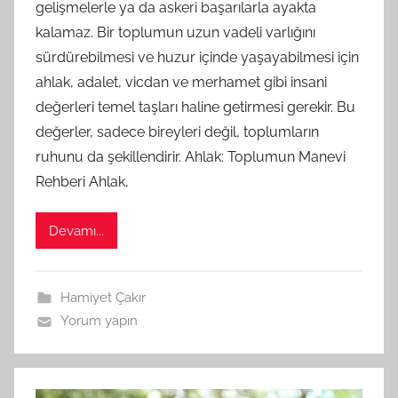
gelişmelerle ya da askeri başarılarla ayakta
A
kalamaz. Bir toplumun uzun vadeli varlığını
M
sürdürebilmesi ve huzur içinde yaşayabilmesi için
t
ahlak, adalet, vicdan ve merhamet gibi insani
a
değerleri temel taşları haline getirmesi gerekir. Bu
r
a
değerler, sadece bireyleri değil, toplumların
f
ruhunu da şekillendirir. Ahlak: Toplumun Manevi
ı
Rehberi Ahlak,
n
d
Devamı...
a
n
Hamiyet Çakır
Yorum yapın