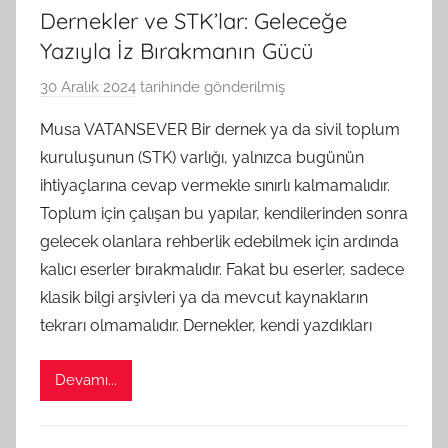
Dernekler ve STK’lar: Geleceğe
Yazıyla İz Bırakmanın Gücü
30 Aralık 2024
tarihinde gönderilmiş
B
G
Musa VATANSEVER Bir dernek ya da sivil toplum
S
kuruluşunun (STK) varlığı, yalnızca bugünün
A
ihtiyaçlarına cevap vermekle sınırlı kalmamalıdır.
M
Toplum için çalışan bu yapılar, kendilerinden sonra
t
gelecek olanlara rehberlik edebilmek için ardında
a
kalıcı eserler bırakmalıdır. Fakat bu eserler, sadece
r
a
klasik bilgi arşivleri ya da mevcut kaynakların
f
tekrarı olmamalıdır. Dernekler, kendi yazdıkları
ı
n
Devamı...
d
a