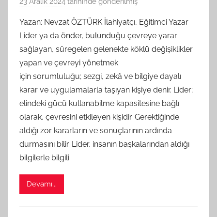
23 Aralık 2024
tarihinde gönderilmiş
B
G
Yazan: Nevzat ÖZTÜRK İlahiyatçı, Eğitimci Yazar
S
Lider ya da önder, bulunduğu çevreye yarar
A
sağlayan, süregelen gelenekte köklü değişiklikler
M
yapan ve çevreyi yönetmek
t
için sorumluluğu; sezgi, zekâ ve bilgiye dayalı
a
karar ve uygulamalarla taşıyan kişiye denir. Lider;
r
a
elindeki gücü kullanabilme kapasitesine bağlı
f
olarak, çevresini etkileyen kişidir. Gerektiğinde
ı
aldığı zor kararların ve sonuçlarının ardında
n
durmasını bilir. Lider, insanın başkalarından aldığı
d
bilgilerle bilgili
a
n
Devamı...