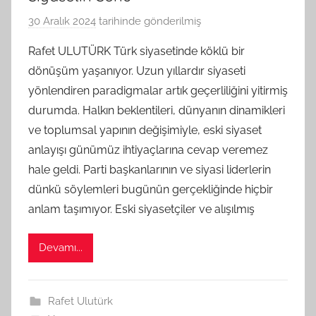
30 Aralık 2024
tarihinde gönderilmiş
B
G
Rafet ULUTÜRK Türk siyasetinde köklü bir
S
dönüşüm yaşanıyor. Uzun yıllardır siyaseti
A
yönlendiren paradigmalar artık geçerliliğini yitirmiş
M
durumda. Halkın beklentileri, dünyanın dinamikleri
t
ve toplumsal yapının değişimiyle, eski siyaset
a
anlayışı günümüz ihtiyaçlarına cevap veremez
r
a
hale geldi. Parti başkanlarının ve siyasi liderlerin
f
dünkü söylemleri bugünün gerçekliğinde hiçbir
ı
anlam taşımıyor. Eski siyasetçiler ve alışılmış
n
d
Devamı...
a
n
Rafet Ulutürk