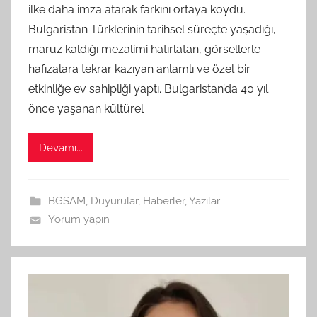
ilke daha imza atarak farkını ortaya koydu.
t
Bulgaristan Türklerinin tarihsel süreçte yaşadığı,
a
maruz kaldığı mezalimi hatırlatan, görsellerle
r
a
hafızalara tekrar kazıyan anlamlı ve özel bir
f
etkinliğe ev sahipliği yaptı. Bulgaristan’da 40 yıl
ı
önce yaşanan kültürel
n
d
Devamı...
a
n
BGSAM
,
Duyurular
,
Haberler
,
Yazılar
Yorum yapın