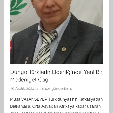
Dünya Türklerin Liderliğinde: Yeni Bir
Medeniyet Çağı
30 Aralık 2024
tarihinde gönderilmiş
B
G
Musa VATANSEVER Türk dünyasının Kafkasya’dan
S
Balkanlar’a, Orta Asya’dan Afrika’ya kadar uzanan
A