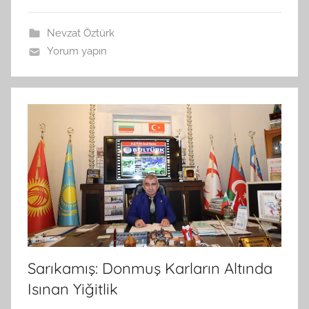
a
n
Nevzat Öztürk
Yorum yapın
Sarıkamış: Donmuş Karların Altında
Isınan Yiğitlik