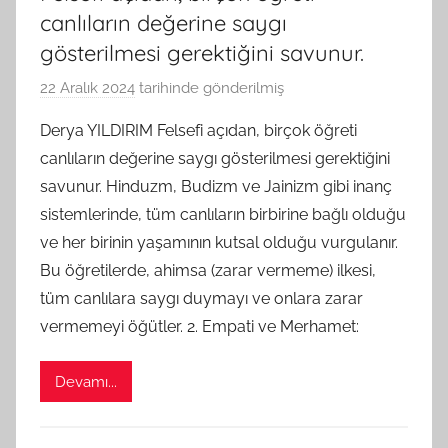
canlıların değerine saygı
gösterilmesi gerektiğini savunur.
22 Aralık 2024
tarihinde gönderilmiş
B
G
Derya YILDIRIM Felsefi açıdan, birçok öğreti
S
canlıların değerine saygı gösterilmesi gerektiğini
A
savunur. Hinduzm, Budizm ve Jainizm gibi inanç
M
sistemlerinde, tüm canlıların birbirine bağlı olduğu
t
ve her birinin yaşamının kutsal olduğu vurgulanır.
a
Bu öğretilerde, ahimsa (zarar vermeme) ilkesi,
r
a
tüm canlılara saygı duymayı ve onlara zarar
f
vermemeyi öğütler. 2. Empati ve Merhamet:
ı
n
Devamı...
d
a