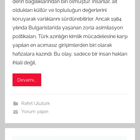
derin bağlılıklarından biri olmuştur. İnsanlar, ait
A
oldukları kültür ve topluluğun değerlerini
M
koruyarak varlıklarını sürdürebilirler. Ancak 1984
t
yılında Bulgaristan’da yaşanan zorla asimilasyon
a
politikaları, Türk azınlığın kimlik mücadelesine karşı
r
a
yapılan en acımasız girişimlerden biri olarak
f
hafızalara kazındı. Bu olay, sadece bir insan hakları
ı
ihlali değil,
n
d
Devamı...
a
n
Rafet Ulutürk
Yorum yapın