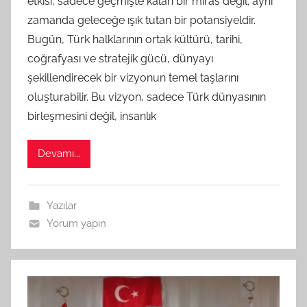
etkisi, sadece geçmişte kalan bir miras değil; aynı
M
zamanda geleceğe ışık tutan bir potansiyeldir.
t
Bugün, Türk halklarının ortak kültürü, tarihi,
a
coğrafyası ve stratejik gücü, dünyayı
r
a
şekillendirecek bir vizyonun temel taşlarını
f
oluşturabilir. Bu vizyon, sadece Türk dünyasının
ı
birleşmesini değil, insanlık
n
d
Devamı...
a
n
Yazılar
Yorum yapın