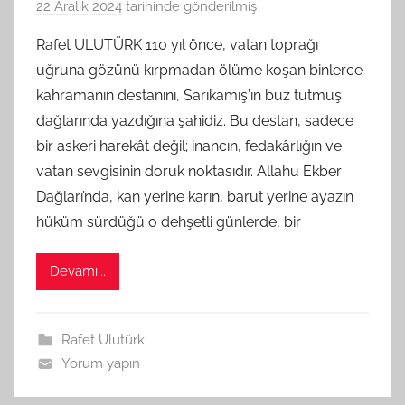
22 Aralık 2024
tarihinde gönderilmiş
B
G
Rafet ULUTÜRK 110 yıl önce, vatan toprağı
S
uğruna gözünü kırpmadan ölüme koşan binlerce
A
kahramanın destanını, Sarıkamış’ın buz tutmuş
M
dağlarında yazdığına şahidiz. Bu destan, sadece
t
bir askeri harekât değil; inancın, fedakârlığın ve
a
vatan sevgisinin doruk noktasıdır. Allahu Ekber
r
a
Dağları’nda, kan yerine karın, barut yerine ayazın
f
hüküm sürdüğü o dehşetli günlerde, bir
ı
n
Devamı...
d
a
n
Rafet Ulutürk
Yorum yapın