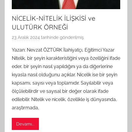
NİCELİK-NİTELİK İLİŞKİSİ ve
ULUTÜRK ÖRNEĞİ
23 Aralık 2024
tarihinde gönderilmiş
B
G
Yazan: Nevzat ÖZTÜRK İlahiyatçı, Eğitimci Yazar
S
Nitelik, bir şeyin karakteristiğini veya özelliğini ifade
A
eder, bir şeyin nasıl yapıldığını ya da diğerlerine
M
kıyasla nasıl olduğunu açıklar. Nicelik ise bir şeyin
t
kapsamı, sayısı veya toplamıdır. Sayılabilir veya
a
ölçülebilirdir ve sayısal bir değer olarak ifade
r
a
edilebilir. Nitelik ve nicelik, özellikle iş dünyasında,
f
araştırmada,
ı
n
Devamı...
d