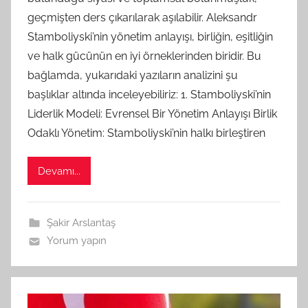
A
geçmişten ders çıkarılarak aşılabilir. Aleksandr
M
Stamboliyski’nin yönetim anlayışı, birliğin, eşitliğin
t
ve halk gücünün en iyi örneklerinden biridir. Bu
a
bağlamda, yukarıdaki yazıların analizini şu
r
a
başlıklar altında inceleyebiliriz: 1. Stamboliyski’nin
f
Liderlik Modeli: Evrensel Bir Yönetim Anlayışı Birlik
ı
Odaklı Yönetim: Stamboliyski’nin halkı birleştiren
n
d
Devamı...
a
n
Şakir Arslantaş
Yorum yapın