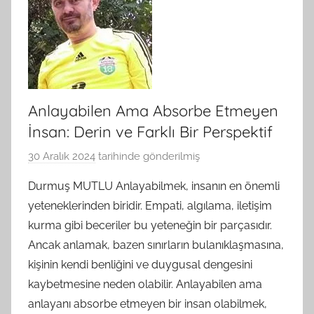
Anlayabilen Ama Absorbe Etmeyen
İnsan: Derin ve Farklı Bir Perspektif
30 Aralık 2024
tarihinde gönderilmiş
B
G
Durmuş MUTLU Anlayabilmek, insanın en önemli
S
yeteneklerinden biridir. Empati, algılama, iletişim
A
kurma gibi beceriler bu yeteneğin bir parçasıdır.
M
Ancak anlamak, bazen sınırların bulanıklaşmasına,
t
kişinin kendi benliğini ve duygusal dengesini
a
kaybetmesine neden olabilir. Anlayabilen ama
r
a
anlayanı absorbe etmeyen bir insan olabilmek,