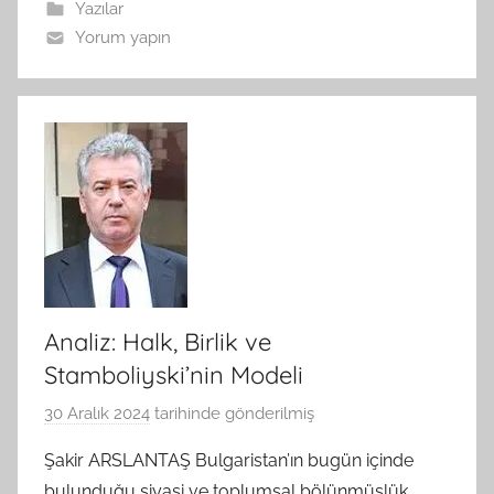
n
Yazılar
Yorum yapın
Analiz: Halk, Birlik ve
Stamboliyski’nin Modeli
30 Aralık 2024
tarihinde gönderilmiş
B
G
Şakir ARSLANTAŞ Bulgaristan’ın bugün içinde
S
bulunduğu siyasi ve toplumsal bölünmüşlük,