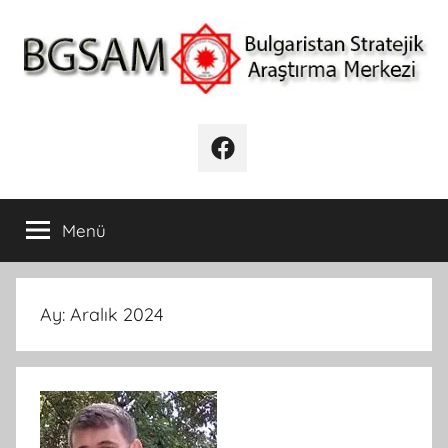
İçeriğe
atla
BGSAM
Bulgaristan
Stratejik
Facebook
Araştırma
Merkezi
Menü
Ay:
Aralık 2024