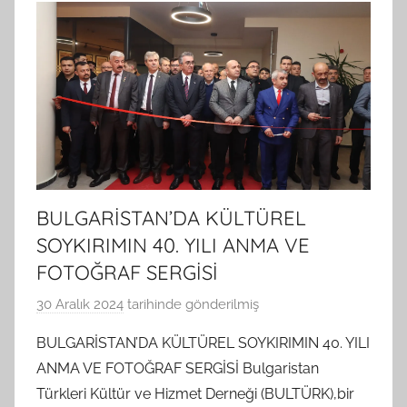
BULGARİSTAN’DA KÜLTÜREL
SOYKIRIMIN 40. YILI ANMA VE
FOTOĞRAF SERGİSİ
30 Aralık 2024
tarihinde gönderilmiş
B
G
BULGARİSTAN’DA KÜLTÜREL SOYKIRIMIN 40. YILI
S
ANMA VE FOTOĞRAF SERGİSİ Bulgaristan
A
Türkleri Kültür ve Hizmet Derneği (BULTÜRK),bir
M