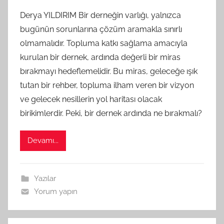
G
Derya YILDIRIM Bir derneğin varlığı, yalnızca
S
bugünün sorunlarına çözüm aramakla sınırlı
A
olmamalıdır. Topluma katkı sağlama amacıyla
M
kurulan bir dernek, ardında değerli bir miras
t
bırakmayı hedeflemelidir. Bu miras, geleceğe ışık
a
tutan bir rehber, topluma ilham veren bir vizyon
r
a
ve gelecek nesillerin yol haritası olacak
f
birikimlerdir. Peki, bir dernek ardında ne bırakmalı?
ı
n
Devamı...
d
a
n
Yazılar
Yorum yapın