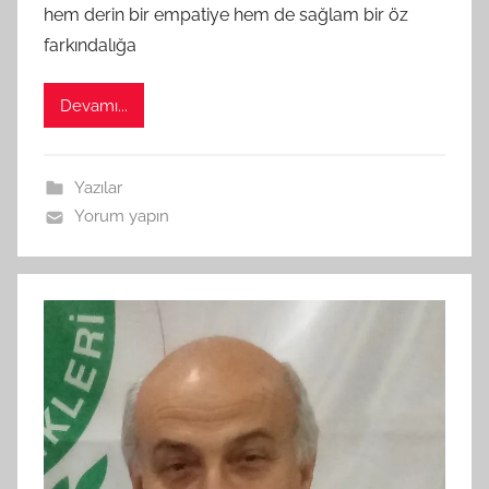
f
hem derin bir empatiye hem de sağlam bir öz
ı
farkındalığa
n
d
Devamı...
a
n
Yazılar
Yorum yapın