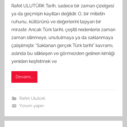
G
Rafet ULUTÜRK Tarih, sadece bir zaman çizelgesi
S
ya da geçmişin kayıtları değildir. O, bir milletin
A
ruhunu, kültürünü ve değerlerini taşıyan bir
M
mirastır. Ancak Türk tarihi, çeşitli nedenlerle zaman
t
zaman silinmeye, unutulmaya ya da saklanmaya
a
çalışılmıştır. “Saklanan gerçek Türk tarihi” kavramı,
r
a
aslında bu silikleşen ve görmezden gelinen kimliği
f
yeniden keşfetmek ve
ı
n
Devamı...
d
a
n
Rafet Ulutürk
Yorum yapın