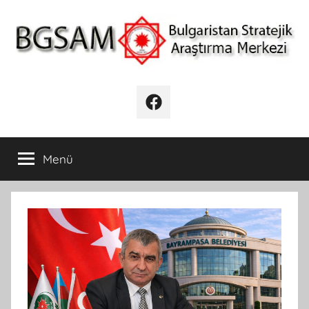
İçeriğe
atla
BGSAM
Bulgaristan
Stratejik
Facebook
Araştırma
Merkezi
Menü