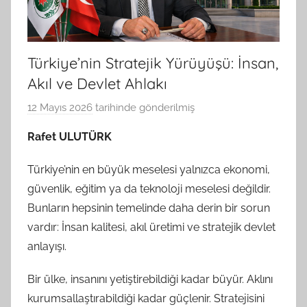
Türkiye’nin Stratejik Yürüyüşü: İnsan,
Akıl ve Devlet Ahlakı
12 Mayıs 2026
tarihinde gönderilmiş
B
G
Rafet ULUTÜRK
S
A
Türkiye’nin en büyük meselesi yalnızca ekonomi,
M
güvenlik, eğitim ya da teknoloji meselesi değildir.
t
Bunların hepsinin temelinde daha derin bir sorun
a
vardır: İnsan kalitesi, akıl üretimi ve stratejik devlet
r
anlayışı.
a
f
Bir ülke, insanını yetiştirebildiği kadar büyür. Aklını
ı
kurumsallaştırabildiği kadar güçlenir. Stratejisini
n