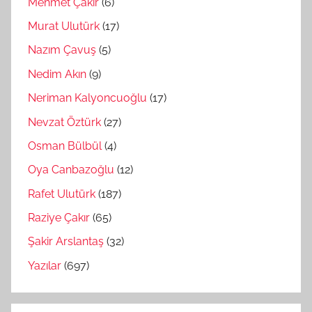
Mehmet Çakır
(6)
Murat Ulutürk
(17)
Nazım Çavuş
(5)
Nedim Akın
(9)
Neriman Kalyoncuoğlu
(17)
Nevzat Öztürk
(27)
Osman Bülbül
(4)
Oya Canbazoğlu
(12)
Rafet Ulutürk
(187)
Raziye Çakır
(65)
Şakir Arslantaş
(32)
Yazılar
(697)