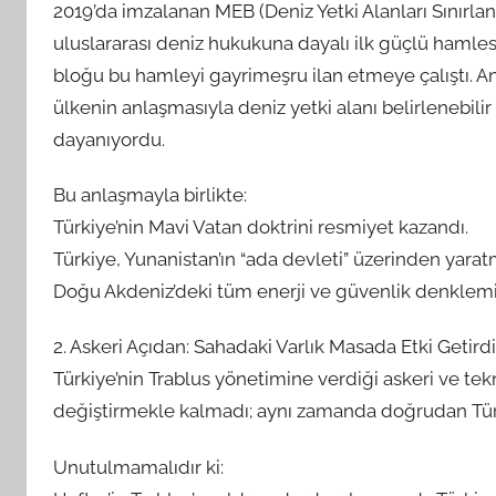
2019’da imzalanan MEB (Deniz Yetki Alanları Sınırla
A
uluslararası deniz hukukuna dayalı ilk güçlü hamles
M
bloğu bu hamleyi gayrimeşru ilan etmeye çalıştı. Anca
t
a
ülkenin anlaşmasıyla deniz yetki alanı belirlenebili
r
dayanıyordu.
a
f
Bu anlaşmayla birlikte:
ı
Türkiye’nin Mavi Vatan doktrini resmiyet kazandı.
n
Türkiye, Yunanistan’ın “ada devleti” üzerinden yaratma
d
Doğu Akdeniz’deki tüm enerji ve güvenlik denklemi
a
n
2. Askeri Açıdan: Sahadaki Varlık Masada Etki Getirdi
Türkiye’nin Trablus yönetimine verdiği askeri ve te
değiştirmekle kalmadı; aynı zamanda doğrudan Türki
Unutulmamalıdır ki: