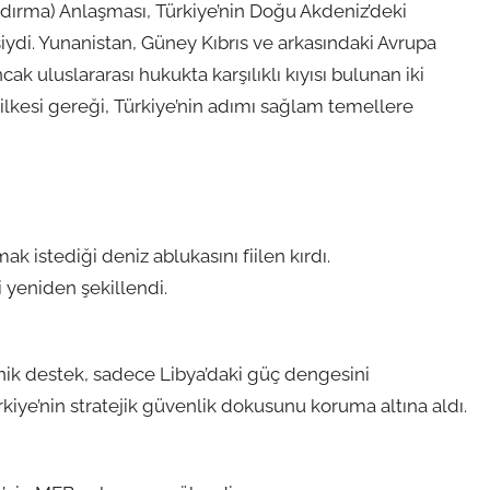
ndırma) Anlaşması, Türkiye’nin Doğu Akdeniz’deki
iydi. Yunanistan, Güney Kıbrıs ve arkasındaki Avrupa
k uluslararası hukukta karşılıklı kıyısı bulunan iki
r ilkesi gereği, Türkiye’nin adımı sağlam temellere
k istediği deniz ablukasını fiilen kırdı.
 yeniden şekillendi.
knik destek, sadece Libya’daki güç dengesini
ye’nin stratejik güvenlik dokusunu koruma altına aldı.