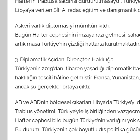
Hafter’in Trablus’a saldırısı durdurulmasaydı, Türki
Libya’ya verilen SİHA, radar, eğitim ve danışmanlık de
Askeri varlık diplomasiyi mümkün kıldı.
Bugün Hafter cephesinin imzaya razı gelmesi, sahad
artık masa Türkiye’nin çizdiği hatlarla kurulmaktadır.
3. Diplomatik Açıdan: Dirençten Haklılığa
Türkiye’nin 2019’dan itibaren yaşadığı diplomatik b
haklılığın tescili hâline gelmiştir. Fransa, Yunanistan,
ancak şu gerçekler ortaya çıktı:
AB ve ABD’nin bölgesel çıkarları Libya’da Türkiye’yi
Trablus yönetimi, Türkiye’yle iş birliğinden vazgeçm
Hafter cephesi bile bugün Türkiye’nin varlığını yok 
Bu durum, Türkiye’nin çok boyutlu dış politika gücünün