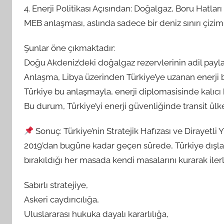
4. Enerji Politikası Açısından: Doğalgaz, Boru Hatlar
MEB anlaşması, aslında sadece bir deniz sınırı çizimi d
Şunlar öne çıkmaktadır:
Doğu Akdeniz’deki doğalgaz rezervlerinin adil payla
Anlaşma, Libya üzerinden Türkiye’ye uzanan enerji b
Türkiye bu anlaşmayla, enerji diplomasisinde kalıcı 
Bu durum, Türkiye’yi enerji güvenliğinde transit ül
Sonuç: Türkiye’nin Stratejik Hafızası ve Dirayetli
2019’dan bugüne kadar geçen sürede, Türkiye dışlan
bırakıldığı her masada kendi masalarını kurarak ilerl
Sabırlı stratejiye,
Askeri caydırıcılığa,
Uluslararası hukuka dayalı kararlılığa,