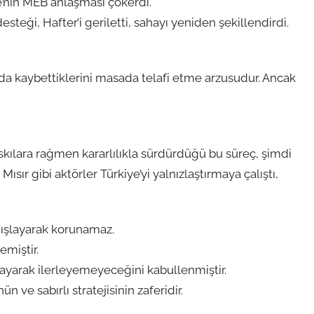
ye’nin MEB anlaşması çökerdi.
steği, Hafter’i geriletti, sahayı yeniden şekillendirdi.
a kaybettiklerini masada telafi etme arzusudur. Ancak
askılara rağmen kararlılıkla sürdürdüğü bu süreç, şimdi
 Mısır gibi aktörler Türkiye’yi yalnızlaştırmaya çalıştı,
 dışlayarak korunamaz.
emiştir.
sayarak ilerleyemeyeceğini kabullenmiştir.
 ve sabırlı stratejisinin zaferidir.