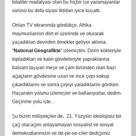
totaliter madalyası olan bu hiçbir işe yaramayanlar
sürüsü bu defa siyasi iktidarı iyice kuşattı.
Onları TV ekranında gördükçe, Afrika
maymunlarının dört el üzerinde ve oturarak
yaşadıkları devirden örnekler geliyor aklıma.
“
National Geografikte
” izlemiştim. Derin kökleriyle
topladıkları ve kalın gövdeleriyle yapraklarına
balsam taşıyan meşe ve çam türünden olan bazı
ağaçların gövdesine uzun ve ince çırpı sokup
çıkardıklarını ve sonra çırpıyı yaladıklarını gördüm.
Haşaratın yolunu izlemişler ve ballanıyorlar, dedim.
Geçinme yolu işte…
Şu bizim milliyetçiler de, 21. Yüzyılın ideolojisiz bir
çağ olacağını anlayamayan sosyalist ve sosyal
demokratlarımızın ve de-pe-se-ciler dediğimiz