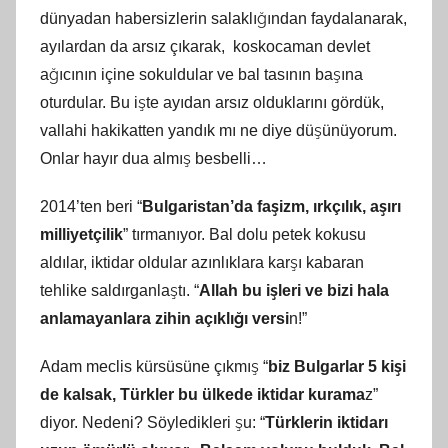
dünyadan habersizlerin salaklığından faydalanarak,
ayılardan da arsız çıkarak, koskocaman devlet
ağıcının içine sokuldular ve bal tasının başına
oturdular. Bu işte ayıdan arsız olduklarını gördük,
vallahi hakikatten yandık mı ne diye düşünüyorum.
Onlar hayır dua almış besbelli…
2014’ten beri “
Bulgaristan’da faşizm, ırkçılık, aşırı
milliyetçilik
” tırmanıyor. Bal dolu petek kokusu
aldılar, iktidar oldular azınlıklara karşı kabaran
tehlike saldırganlaştı. “
Allah bu işleri ve bizi hala
anlamayanlara zihin açıklığı versi
n!”
Adam meclis kürsüsüne çıkmış “
biz Bulgarlar 5 kişi
de kalsak, Türkler bu ülkede iktidar kurama
z”
diyor. Nedeni? Söyledikleri şu: “
Türklerin iktidarı