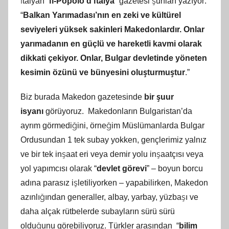
İtalyan “
İl-Popolo d’İtalya
” gazetesi şunları yazıyor:
“
Balkan Yarımadası’nın en zeki ve kültürel
seviyeleri yüksek sakinleri Makedonlardır. Onlar
yarımadanın en güçlü ve hareketli kavmi olarak
dikkati çekiyor. Onlar, Bulgar devletinde yöneten
kesimin özünü ve bünyesini oluşturmuştur
.”
Biz burada Makedon gazetesinde
bir şuur
isyanı
görüyoruz. Makedonların Bulgaristan’da
ayrım görmediğini, örneğim Müslümanlarda Bulgar
Ordusundan 1 tek subay yokken, gençlerimiz yalnız
ve bir tek inşaat eri veya demir yolu inşaatçısı veya
yol yapımcısı olarak “
devlet görevi
” – boyun borcu
adına parasız işletiliyorken – yapabilirken, Makedon
azınlığından generaller, albay, yarbay, yüzbaşı ve
daha alçak rütbelerde subayların sürü sürü
olduğunu görebiliyoruz. Türkler arasından “
bilim