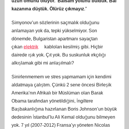
uzun ömürlü oluyor. Balsam yolunu bulduk. Bal
kazanına düştük. Ölürüz çıkmayız
.”
Simyonov’un sözlerinin saçmalık olduğunu
anlamayan yok da, tepki yükselmiyor. Son
dönemde, Bulgaristan apartmanı sayaçtan
çıkan
elektrik
kabloları kesilmiş gibi. Hiçbir
dairede ışık yok. Çıt yok. Bu suskunluk ırkçılığı
alkışlamak gibi mi anlaşılmalı?
Sinirlenmemem ve stres yapmamam için kendimi
aldatmaya çalıştım. Çünkü 2 sene öncesi Birleşik
Amerika’nın Afrikalı bir Müslüman olan Barak
Obama tarafından yönetildiğini, İngiltere
Başbakanlığına hazırlanan Boris Johnson’un büyük
dedesinin İstanbul’lu Ali Kemal olduğunu bilmeyen
yok. 7 yıl (2007-2012) Fransa’yı yöneten Nicolas