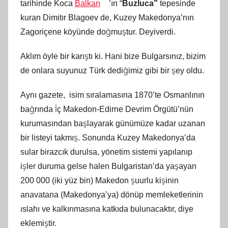
tarihinde Koca
Balkan
’ın “
Buzluca”
tepesinde
kuran Dimitır Blagoev de, Kuzey Makedonya’nın
Zagoriçene köyünde doğmuştur. Deyiverdi.
Aklım öyle bir karıştı ki. Hani bize Bulgarsınız, bizim
de onlara suyunuz Türk dediğimiz gibi bir şey oldu.
Aynı gazete, isim sıralamasına 1870’te Osmanlının
bağrında İç Makedon-Edirne Devrim Örgütü’nün
kurumasından başlayarak günümüze kadar uzanan
bir listeyi takmış. Sonunda Kuzey Makedonya’da
sular birazcık durulsa, yönetim sistemi yapılanıp
işler duruma gelse halen Bulgaristan’da yaşayan
200 000 (iki yüz bin) Makedon şuurlu kişinin
anavatana (Makedonya’ya) dönüp memleketlerinin
ıslahı ve kalkınmasına katkıda bulunacaktır, diye
eklemiştir.