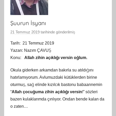
Şuurun İsyanı
21 Temmuz 2019
tarihinde gönderilmiş
B
G
Tarih: 21 Temmuz 2019
S
Yazan: Nazım ÇAVUŞ
A
Konu:
Allah zihin açıklığı versin oğlum.
M
t
Okula giderken arkamdan bakırla su atıldığını
a
hatırlamıyorum. Avlumuzdaki kütüklerden birine
r
oturmuş, sağ elinde kızılcık bastonu babaannemin
a
“
Allah çocuğuma zihin açıklığı versin
!” sözleri
f
bazen kulaklarımda çınlıyor. Ondan bende kalan da
ı
n
o zaten…
d