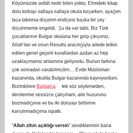
Köyümüzde asfalt nedir bilen yoktu. Elimdeki kitap
a
dolu torbayı sallaya sallaya okula koşarken, ayağım
n
taşa takılırsa düşerim endişesi başka bir şey
düşünmeme engeldi. Şu da var tabii. Biz Türk
çocuklarının Bulgar okuluna her girip çıkışımız,
Allah’tan ve onun Resullü aracılığıyla ailede telkin
edilen genel geçerli kurallardan azdan az hep
uzaklaşmamız anlamına geliyordu. Bunun farkına
çok sonradan varabilmiştim… Evde Müslüman
kazanında, okulda Bulgar kazanında kaynıyordum.
Bizimkilere
Bulgarca
tek söz söylemeden,
derslerime sessizce çalışmam, aile huzurunu
bozmadığıma ve bu iki dünyayı birbirine
karıştırmadığıma ispattı.
“
Allah zihin açıklığı versin
” sevdiklerimin bana