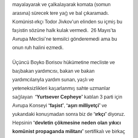
mayalayarak ve çalkalayarak komata (somun
arasına) sürecek tere yağ ve bal çıkaramadı.
Komünist-ırkçı Todor Jivkov’un elinden su içmiş bu
faşistin sözüne halk kulak vermedi. 26 Mayıs’ta
Avrupa Meclisi’ne temsilci gönderemedi ama bu
onun ruh halini ezmedi.
Üçüncü Boyko Borisov hükümetine mecliste ve
başbakan yardımcısı, bakan ve bakan
yardımcılarıyla yardım sunan, yaşlı ve
yeteneksizlikleri kaşarlanmış sahte uzmanlar
sağlayan “
Yurtsever Cepheye
” katılan 3 parti için
Avrupa Konseyi “
faşist
”, “
aşırı milliyetçi
” ve
yukarıdaki konuşmadan sonra biz de “
ırkçı
” diyoruz.
Hepsinin “
devletin çökmesine neden olan yıkıcı
komünist propaganda militanı
” sertifikalı ve birkaç