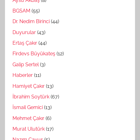
Aysu Akbaş
(8)
BGSAM
(55)
Dr. Nedim Birinci
(44)
Duyurular
(43)
Ertaş Çakır
(44)
Firdevs Büyükateş
(12)
Galip Sertel
(3)
Haberler
(11)
Hamiyet Çakır
(13)
İbrahim Soytürk
(67)
İsmail Gemici
(13)
Mehmet Çakır
(6)
Murat Ulutürk
(17)
Nazım Çavuş
(5)