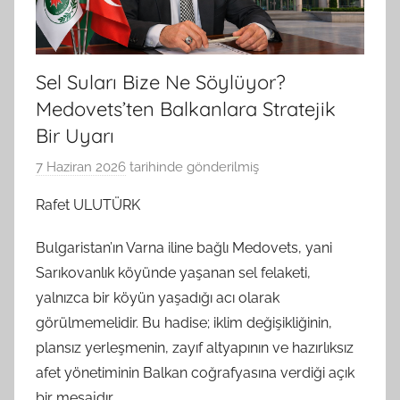
Sel Suları Bize Ne Söylüyor?
Medovets’ten Balkanlara Stratejik
Bir Uyarı
7 Haziran 2026
tarihinde gönderilmiş
B
G
Rafet ULUTÜRK
S
A
Bulgaristan’ın Varna iline bağlı Medovets, yani
M
Sarıkovanlık köyünde yaşanan sel felaketi,
t
yalnızca bir köyün yaşadığı acı olarak
a
görülmemelidir. Bu hadise; iklim değişikliğinin,
r
plansız yerleşmenin, zayıf altyapının ve hazırlıksız
a
afet yönetiminin Balkan coğrafyasına verdiği açık
f
bir mesajdır.
ı