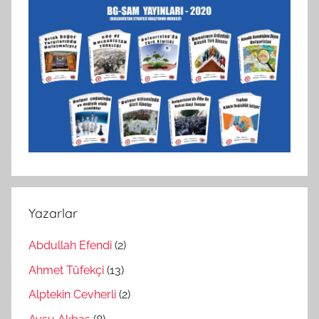
Yazarlar
Abdullah Efendi
(2)
Ahmet Tüfekçi
(13)
Alptekin Cevherli
(2)