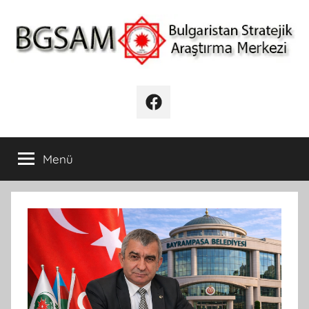
İçeriğe
atla
BGSAM
Bulgaristan
Stratejik
Facebook
Araştırma
Merkezi
Menü