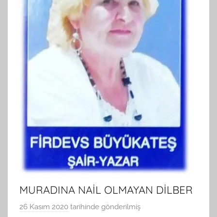
MURADINA NAİL OLMAYAN DİLBER
26 Kasım 2020
tarihinde gönderilmiş
B