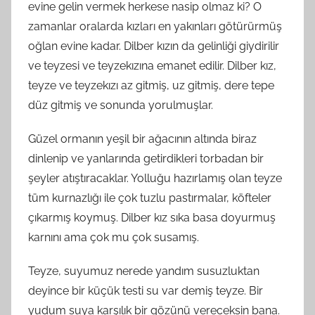
evine gelin vermek herkese nasip olmaz ki? O
zamanlar oralarda kızları en yakınları götürürmüş
oğlan evine kadar. Dilber kızın da gelinliği giydirilir
ve teyzesi ve teyzekızına emanet edilir. Dilber kız,
teyze ve teyzekızı az gitmiş, uz gitmiş, dere tepe
düz gitmiş ve sonunda yorulmuşlar.
Güzel ormanın yeşil bir ağacının altında biraz
dinlenip ve yanlarında getirdikleri torbadan bir
şeyler atıştıracaklar. Yolluğu hazırlamış olan teyze
tüm kurnazlığı ile çok tuzlu pastırmalar, köfteler
çıkarmış koymuş. Dilber kız sıka basa doyurmuş
karnını ama çok mu çok susamış.
Teyze, suyumuz nerede yandım susuzluktan
deyince bir küçük testi su var demiş teyze. Bir
yudum suya karşılık bir gözünü vereceksin bana.