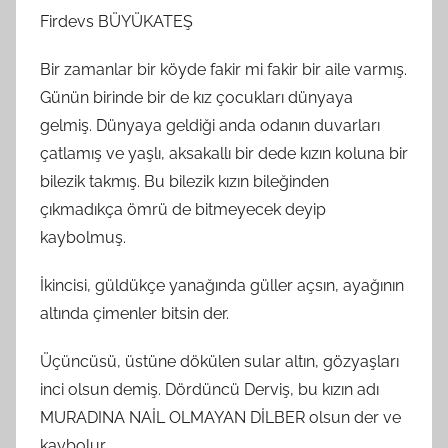
G
Firdevs BÜYÜKATEŞ
S
A
Bir zamanlar bir köyde fakir mi fakir bir aile varmış.
M
Günün birinde bir de kız çocukları dünyaya
t
gelmiş. Dünyaya geldiği anda odanın duvarları
a
çatlamış ve yaşlı, aksakallı bir dede kızın koluna bir
r
bilezik takmış. Bu bilezik kızın bileğinden
a
çıkmadıkça ömrü de bitmeyecek deyip
f
kaybolmuş.
ı
n
İkincisi, güldükçe yanağında güller açsın, ayağının
d
altında çimenler bitsin der.
a
n
Üçüncüsü, üstüne dökülen sular altın, gözyaşları
inci olsun demiş. Dördüncü Derviş, bu kızın adı
MURADINA NAİL OLMAYAN DİLBER olsun der ve
kaybolur.