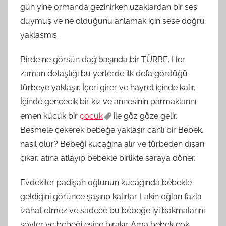
gün yine ormanda gezinirken uzaklardan bir ses
duymuş ve ne olduğunu anlamak için sese doğru
yaklaşmış.
Birde ne görsün dağ başında bir TÜRBE. Her
zaman dolaştığı bu yerlerde ilk defa gördüğü
türbeye yaklaşır. İçeri girer ve hayret içinde kalır.
İçinde gencecik bir kız ve annesinin parmaklarını
emen küçük bir
çocuk
ile göz göze gelir.
Besmele çekerek bebeğe yaklaşır canlı bir Bebek,
nasıl olur? Bebeği kucağına alır ve türbeden dışarı
çıkar, atına atlayıp bebekle birlikte saraya döner.
Evdekiler padişah oğlunun kucağında bebekle
geldiğini görünce şaşırıp kalırlar. Lakin oğlan fazla
izahat etmez ve sadece bu bebeğe iyi bakmalarını
söyler ve bebeği eşine bırakır. Ama bebek çok