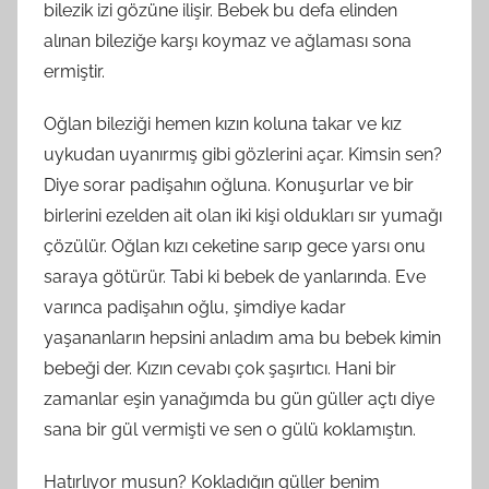
bilezik izi gözüne ilişir. Bebek bu defa elinden
alınan bileziğe karşı koymaz ve ağlaması sona
ermiştir.
Oğlan bileziği hemen kızın koluna takar ve kız
uykudan uyanırmış gibi gözlerini açar. Kimsin sen?
Diye sorar padişahın oğluna. Konuşurlar ve bir
birlerini ezelden ait olan iki kişi oldukları sır yumağı
çözülür. Oğlan kızı ceketine sarıp gece yarsı onu
saraya götürür. Tabi ki bebek de yanlarında. Eve
varınca padişahın oğlu, şimdiye kadar
yaşananların hepsini anladım ama bu bebek kimin
bebeği der. Kızın cevabı çok şaşırtıcı. Hani bir
zamanlar eşin yanağımda bu gün güller açtı diye
sana bir gül vermişti ve sen o gülü koklamıştın.
Hatırlıyor musun? Kokladığın güller benim