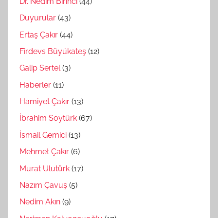
Dr. Nedim Birinci
(44)
Duyurular
(43)
Ertaş Çakır
(44)
Firdevs Büyükateş
(12)
Galip Sertel
(3)
Haberler
(11)
Hamiyet Çakır
(13)
İbrahim Soytürk
(67)
İsmail Gemici
(13)
Mehmet Çakır
(6)
Murat Ulutürk
(17)
Nazım Çavuş
(5)
Nedim Akın
(9)