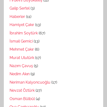
Firdevs Büyükateş
(12)
Galip Sertel
(3)
Haberler
(11)
Hamiyet Çakır
(13)
İbrahim Soytürk
(67)
İsmail Gemici
(13)
Mehmet Çakır
(6)
Murat Ulutürk
(17)
Nazım Çavuş
(5)
Nedim Akın
(9)
Neriman Kalyoncuoğlu
(17)
Nevzat Öztürk
(27)
Osman Bülbül
(4)
Oya Canbazoğlu
(12)