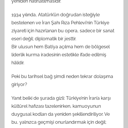
yeniden hatırlatılmasıdır.
1934 yılında, Atatürk’ün doğrudan isteğiyle
bestelenen ve İran Şahı Rıza Pehlevi’nin Türkiye
ziyareti için hazırlanan bu opera, sadece bir sanat
eseri değil; diplomatik bir jesttir.
Bir ulusun hem Batı’ya açılma hem de bölgesel
liderlik kurma iradesinin estetikle ifade edilmiş
hâlidir.
Peki bu tarihsel bağ şimdi neden tekrar dolaşıma
giriyor?
Yanıt belki de şurada gizli: Türkiye’nin İran’a karşı
kültürel hafızası tazelenirken, kamuoyunun
duygusal kodları da yeniden şekillendiriliyor. Ve
bu, yalnızca geçmişi onurlandırmak için değil;