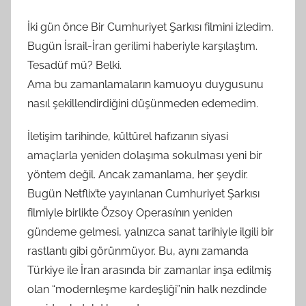
S
A
İki gün önce Bir Cumhuriyet Şarkısı filmini izledim.
M
Bugün İsrail-İran gerilimi haberiyle karşılaştım.
t
Tesadüf mü? Belki.
a
Ama bu zamanlamaların kamuoyu duygusunu
r
nasıl şekillendirdiğini düşünmeden edemedim.
a
f
İletişim tarihinde, kültürel hafızanın siyasi
ı
amaçlarla yeniden dolaşıma sokulması yeni bir
n
yöntem değil. Ancak zamanlama, her şeydir.
d
Bugün Netflix’te yayınlanan Cumhuriyet Şarkısı
a
filmiyle birlikte Özsoy Operası’nın yeniden
n
gündeme gelmesi, yalnızca sanat tarihiyle ilgili bir
rastlantı gibi görünmüyor. Bu, aynı zamanda
Türkiye ile İran arasında bir zamanlar inşa edilmiş
olan “modernleşme kardeşliği”nin halk nezdinde