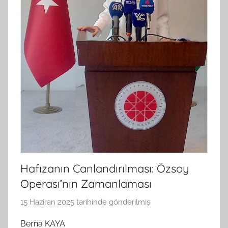
Hafızanın Canlandırılması: Özsoy
Operası’nın Zamanlaması
15 Haziran 2025
tarihinde gönderilmiş
B
G
Berna KAYA