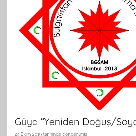
Güya “Yeniden Doğuş/Soya 
24 Ekim 2019
tarihinde gönderilmiş
B