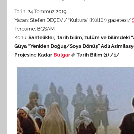
G
Tarih: 24 Temmuz 2019
S
Yazan: Stefan DEÇEV / “Kultura” (Kültür) gazetesi/
A
Tercüme: BGSAM
M
Konu:
Sahtelikler, tarih bilim, zulüm ve bilimdeki 
t
a
Güya “Yeniden Doğuş/Soya Dönüş” Adlı Asimilas
r
Projesine Kadar
Bulgar
Tarih Bilim (1)
/1/
a
f
ı
n
d
a
n