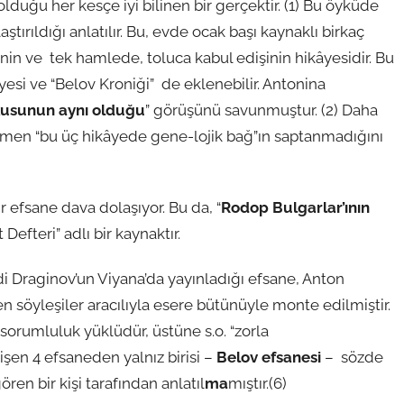
lduğu her kesçe iyi bilinen bir gerçektir. (1) Bu öyküde
ştırıldığı anlatılır. Bu, evde ocak başı kaynaklı birkaç
inin ve tek hamlede, toluca kabul edişinin hikâyesidir. Bu
yesi ve “Belov Kroniği” de eklenebilir. Antonina
usunun aynı olduğu
” görüşünü savunmuştur. (2) Daha
ğmen “bu üç hikâyede gene-lojik bağ”ın saptanmadığını
ir efsane dava dolaşıyor. Bu da, “
Rodop Bulgarlar’ının
 Defteri” adlı bir kaynaktır.
i Draginov’un Viyana’da yayınladığı efsane, Anton
söyleşiler aracılıyla esere bütünüyle monte edilmiştir.
 sorumluluk yüklüdür, üstüne s.o. “zorla
şen 4 efsaneden yalnız birisi –
Belov efsanesi
– sözde
ören bir kişi tarafından anlatıl
ma
mıştır.(6)