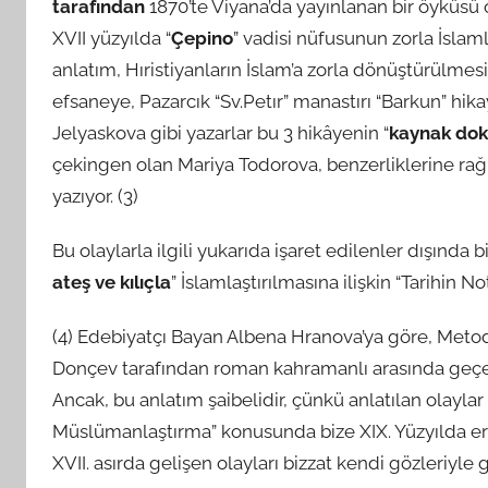
tarafından
1870’te Viyana’da yayınlanan bir öyküsü o
XVII yüzyılda “
Çepino
” vadisi nüfusunun zorla İslamla
anlatım, Hıristiyanların İslam’a zorla dönüştürülmes
efsaneye, Pazarcık “Sv.Petır” manastırı “Barkun” hika
Jelyaskova gibi yazarlar bu 3 hikâyenin “
kaynak dok
çekingen olan Mariya Todorova, benzerliklerine ra
yazıyor. (3)
Bu olaylarla ilgili yukarıda işaret edilenler dışında b
ateş ve kılıçla
” İslamlaştırılmasına ilişkin “Tarihin Not
(4) Edebiyatçı Bayan Albena Hranova’ya göre, Metod
Donçev tarafından roman kahramanlı arasında geçen 
Ancak, bu anlatım şaibelidir, çünkü anlatılan olaylar
Müslümanlaştırma” konusunda bize XIX. Yüzyılda eri
XVII. asırda gelişen olayları bizzat kendi gözleriyle g