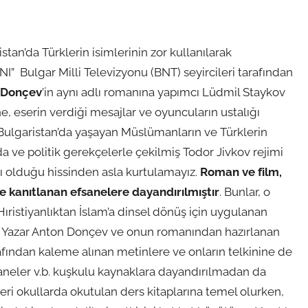
tan’da Türklerin isimlerinin zor kullanılarak
I” Bulgar Milli Televizyonu (BNT) seyircileri tarafından
 Donçev
’in aynı adlı romanına yapımcı Lüdmil Staykov
ne, eserin verdiği mesajlar ve oyuncuların ustalığı
Bulgaristan’da yaşayan Müslümanların ve Türklerin
ve politik gerekçelerle çekilmiş Todor Jivkov rejimi
sı olduğu hissinden asla kurtulamayız.
Roman ve film,
e kanıtlanan efsanelere dayandırılmıştır
. Bunlar, o
Hıristiyanlıktan İslam’a dinsel dönüş için uygulanan
dır. Yazar Anton Donçev ve onun romanından hazırlanan
rafından kaleme alınan metinlere ve onların telkinine de
efsaneler v.b. kuşkulu kaynaklara dayandırılmadan da
nleri okullarda okutulan ders kitaplarına temel olurken,