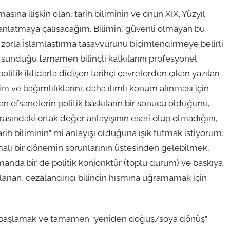
asına ilişkin olan, tarih biliminin ve onun XIX. Yüzyıl
anlatmaya çalışacağım. Bilimin, güvenli olmayan bu
k, zorla İslamlaştırma tasavvurunu biçimlendirmeye belirli
e sunduğu tamamen bilinçli katkılarını profesyonel
litik iktidarla didişen tarihçi çevrelerden çıkan yazıları
eşim ve bağımlılıklarını; daha ılımlı konum alınması için
lan efsanelerin politik baskıların bir sonucu olduğunu,
 arasındaki ortak değer anlayışının eseri olup olmadığını,
arih biliminin” mi anlayışı olduğuna ışık tutmak istiyorum.
vmalı bir dönemin sorunlarının üstesinden gelebilmek,
zamanda bir de politik konjonktür (toplu durum) ve baskıya
nan, cezalandırıcı bilincin hışmına uğramamak için
ndan başlamak ve tamamen “yeniden doğuş/soya dönüş”