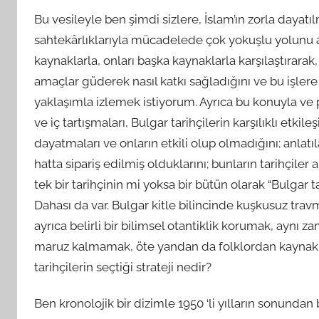
Bu vesileyle ben şimdi sizlere, İslam’ın zorla dayatılm
sahtekârlıklarıyla mücadelede çok yokuşlu yolunu 
kaynaklarla, onları başka kaynaklarla karşılaştırara
amaçlar güderek nasıl katkı sağladığını ve bu işler
yaklaşımla izlemek istiyorum. Ayrıca bu konuyla ve po
ve iç tartışmaları, Bulgar tarihçilerin karşılıklı etkil
dayatmaları ve onların etkili olup olmadığını; anlatı
hatta sipariş edilmiş olduklarını; bunların tarihçiler
tek bir tarihçinin mi yoksa bir bütün olarak “Bulgar t
Dahası da var. Bulgar kitle bilincinde kuşkusuz tra
ayrıca belirli bir bilimsel otantiklik korumak, aynı 
maruz kalmamak, öte yandan da folklordan kaynakla
tarihçilerin seçtiği strateji nedir?
Ben kronolojik bir dizimle 1950 ‘li yılların sonu