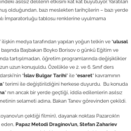
hindeki asılsız delilerin etkisini kat kat büyütüyor. Yaratılan
uş olduğundan, bazı meslekten tarihçilerin – bazı yerde
anlı İmparatorluğu tablosu renklerine uyulmama
” ilişkin medya tarafından yapılan yoğun telkin ve “
ulusal
16 y başında Başbakan Boyko Borisov o günkü Eğitim ve
unda tartışılmadan, öğretim programlarında değişiklikler
un uzun konuşuldu. Özellikle ve 2. ve 6. Sınıf ders
arski’nin “
İslav Bulgar Tarihi
” ile “
esaret
” kavramının
ma
” terimi ile değiştirildiğini herkese duyurdu. Bu konuda
ma
” nın ancak bir yerde geçtiği, iddia edilenlerin asılsız
etinin selameti adına, Bakan Tanev görevinden çekildi.
oyanov’un çektiği filmin), dayanak noktası Pazarcık’ın
a eden,
Papaz Metodi Draginov’un, Stefan Zahariev