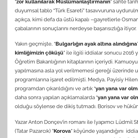
“
zor kullanılarak Müslümanlaştırmanın
” sahte tari
duyumsal tablo “Türk Esareti” tasavvuruna uydurulm
açıkça, kimi defa da üstü kapalı –gayretlerle Osm
çabalarının sonuçlarını nerdeyse başarısızlığa itiyor.
Yakın geçmişte, “
Bulgarlığın ayak altına alındığına
kimliğimizin çöküşü
” ile ilgili iddialar sonucu 20
Öğretim Bakanlığının kitaplarının içeriydi. Kamuoy
yapılmasına asla yol verilmemesi gereği üzerinde uz
programlarına işaret edilmişti. Medya, Payisiy Hilend
programdan çıkarıldığını ve artık “
yan yana var ol
daha sonra yapılan açıklamalarda “
yan yana var ol
olduğu söylense de dikiş tutmadı. Borisov ve hüküm
Yazar Anton Donçev’in romanı ile (yapımcı Lüdmil St
(Tatar Pazarcık) ”
Korova
” köyünde yaşandığını iddi