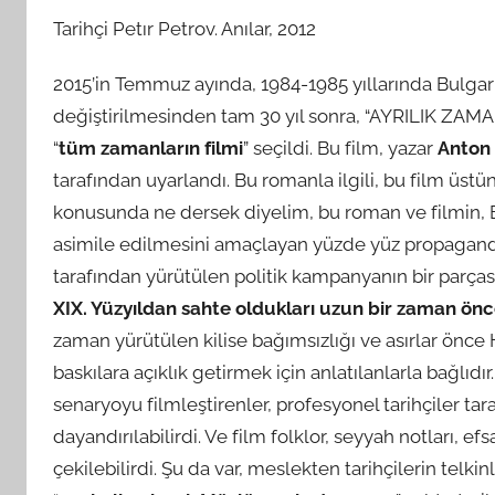
Tarihçi Petır Petrov. Anılar, 2012
2015’in Temmuz ayında, 1984-1985 yıllarında Bulgaris
değiştirilmesinden tam 30 yıl sonra, “AYRILIK ZAMAN
“
tüm zamanların filmi
” seçildi. Bu film, yazar
Anton
tarafından uyarlandı. Bu romanla ilgili, bu film üstü
konusunda ne dersek diyelim, bu roman ve filmin, 
asimile edilmesini amaçlayan yüzde yüz propaganda 
tarafından yürütülen politik kampanyanın bir parça
XIX. Yüzyıldan sahte oldukları uzun bir zaman önc
zaman yürütülen kilise bağımsızlığı ve asırlar önce 
baskılara açıklık getirmek için anlatılanlarla bağlı
senaryoyu filmleştirenler, profesyonel tarihçiler ta
dayandırılabilirdi. Ve film folklor, seyyah notları, 
çekilebilirdi. Şu da var, meslekten tarihçilerin telki