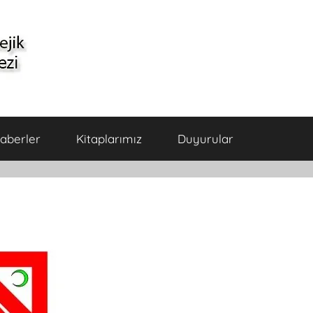
aberler
Kitaplarımız
Duyurular