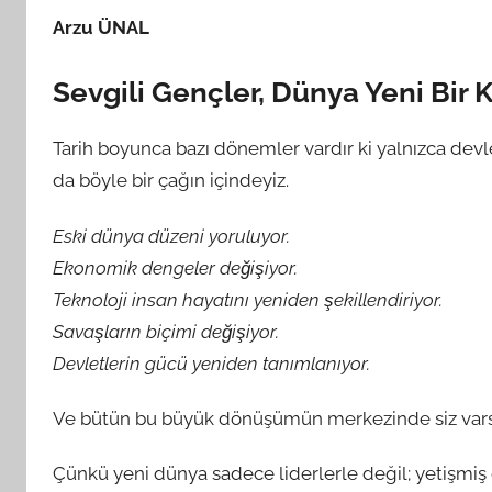
G
Arzu ÜNAL
S
A
Sevgili Gençler, Dünya Yeni Bir
M
t
Tarih boyunca bazı dönemler vardır ki yalnızca devle
a
r
da böyle bir çağın içindeyiz.
a
Eski dünya düzeni yoruluyor.
f
ı
Ekonomik dengeler değişiyor.
n
Teknoloji insan hayatını yeniden şekillendiriyor.
d
Savaşların biçimi değişiyor.
a
Devletlerin gücü yeniden tanımlanıyor.
n
Ve bütün bu büyük dönüşümün merkezinde siz varsı
Çünkü yeni dünya sadece liderlerle değil; yetişmiş 