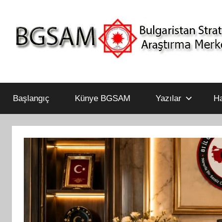
İçeriğe
atla
Bulgaristan
BGSAM
Stratejik
Araştırma
Başlangıç
Künye BGSAM
Yazılar
Ha
Merkezi