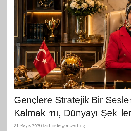
Gençlere Stratejik Bir Sesl
Kalmak mı, Dünyayı Şekille
21 Mayıs 2026
tarihinde gönderilmiş
B