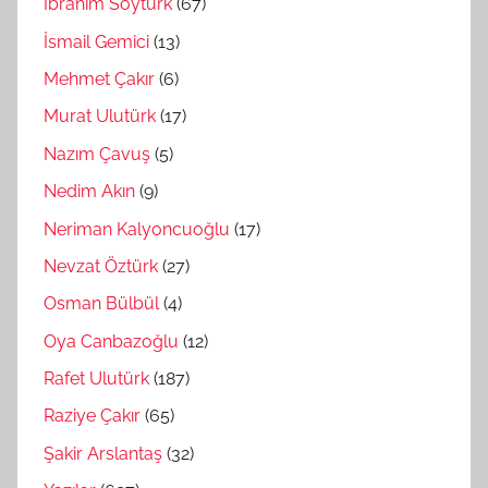
İbrahim Soytürk
(67)
İsmail Gemici
(13)
Mehmet Çakır
(6)
Murat Ulutürk
(17)
Nazım Çavuş
(5)
Nedim Akın
(9)
Neriman Kalyoncuoğlu
(17)
Nevzat Öztürk
(27)
Osman Bülbül
(4)
Oya Canbazoğlu
(12)
Rafet Ulutürk
(187)
Raziye Çakır
(65)
Şakir Arslantaş
(32)