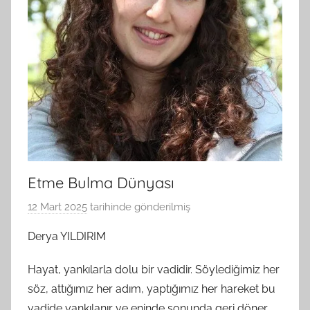
Etme Bulma Dünyası
12 Mart 2025
tarihinde gönderilmiş
B
G
Derya YILDIRIM
S
A
Hayat, yankılarla dolu bir vadidir. Söylediğimiz her
M
söz, attığımız her adım, yaptığımız her hareket bu
t
vadide yankılanır ve eninde sonunda geri döner.