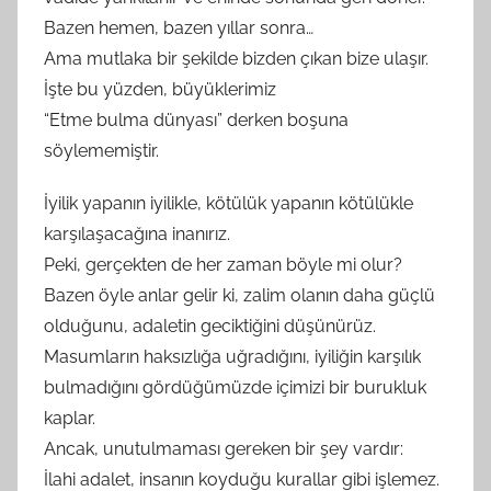
a
Bazen hemen, bazen yıllar sonra…
r
Ama mutlaka bir şekilde bizden çıkan bize ulaşır.
a
İşte bu yüzden, büyüklerimiz
f
“Etme bulma dünyası” derken boşuna
ı
söylememiştir.
n
d
İyilik yapanın iyilikle, kötülük yapanın kötülükle
a
karşılaşacağına inanırız.
n
Peki, gerçekten de her zaman böyle mi olur?
Bazen öyle anlar gelir ki, zalim olanın daha güçlü
olduğunu, adaletin geciktiğini düşünürüz.
Masumların haksızlığa uğradığını, iyiliğin karşılık
bulmadığını gördüğümüzde içimizi bir burukluk
kaplar.
Ancak, unutulmaması gereken bir şey vardır:
İlahi adalet, insanın koyduğu kurallar gibi işlemez.