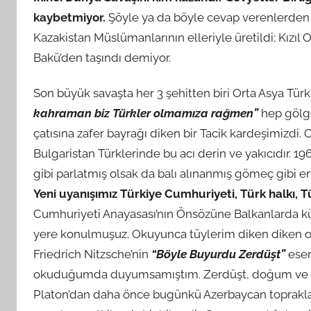
t
kaybetmiyor.
Şöyle ya da böyle cevap verenlerden hi
a
Kazakistan Müslümanlarının elleriyle üretildi; Kızıl 
r
a
Bakü’den taşındı demiyor.
f
Son büyük savaşta her 3 şehitten biri Orta Asya Türk
ı
n
kahraman biz Türkler olmamıza rağmen”
hep gölge
d
çatısına zafer bayrağı diken bir Tacik kardeşimizdi. 
a
Bulgaristan Türklerinde bu acı derin ve yakıcıdır. 196
n
gibi parlatmış olsak da balı alınanmış gömeç gibi eri
Yeni uyanışımız Türkiye Cumhuriyeti, Türk halkı, T
Cumhuriyeti Anayasası’nın Önsözüne Balkanlarda kül
yere konulmuşuz. Okuyunca tüylerim diken diken o
Friedrich Nitzsche’nin
“Böyle Buyurdu Zerdüşt”
eser
okuduğumda duyumsamıştım. Zerdüşt, doğum ve ölüm
Platon’dan daha önce bugünkü Azerbaycan toprakl