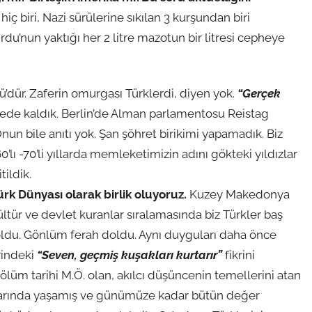
ç biri, Nazi sürülerine sıkılan 3 kurşundan biri
Ordu’nun yaktığı her 2 litre mazotun bir litresi cepheye
ü’dür. Zaferin omurgası Türklerdi, diyen yok.
“Gerçek
de kaldık. Berlin’de Alman parlamentosu Reistag
Onun bile anıtı yok. Şan şöhret birikimi yapamadık. Biz
0’lı -70’li yıllarda memleketimizin adını gökteki yıldızlar
tildik.
ürk Dünyası olarak birlik oluyoruz.
Kuzey Makedonya
tür ve devlet kuranlar sıralamasında biz Türkler baş
ldu. Gönlüm ferah doldu. Aynı duyguları daha önce
indeki
“Seven, geçmiş kuşakları kurtarır”
fikrini
 tarihi M.Ö. olan, akılcı düşüncenin temellerini atan
arında yaşamış ve günümüze kadar bütün değer