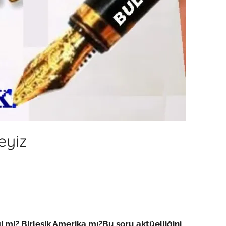
eyiz
i mi? Birleşik Amerika mı?
Bu soru aktüelliğini