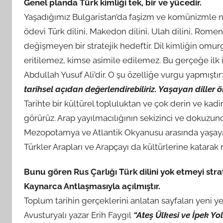
Genel planda Türk kimliği tek, bir ve yücedir.
Yaşadığımız Bulgaristan’da faşizm ve komünizmle ni
ödevi Türk dilini, Makedon dilini, Ulah dilini, Rome
değişmeyen bir stratejik hedeftir. Dil kimliğin omu
eritilemez, kimse asimile edilemez. Bu gerçeğe ilk iş
Abdullah Yusuf Ali’dir. O şu özelliğe vurgu yapmıştır
tarihsel açıdan değerlendirebiliriz. Yaşayan diller 
Tarihte bir kültürel topluluktan ve çok derin ve kadi
görürüz. Arap yayılmacılığının sekizinci ve dokuzuncu
Mezopotamya ve Atlantik Okyanusu arasında yaşayan
Türkler Arapları ve Arapçayı da kültürlerine katarak
Bunu gören Rus Çarlığı Türk dilini yok etmeyi stra
Kaynarca Antlaşmasıyla açılmıştır.
Toplum tarihin gerçeklerini anlatan sayfaları yeni ye
Avusturyalı yazar Erih Faygıl
“Ateş Ülkesi ve İpek Yo