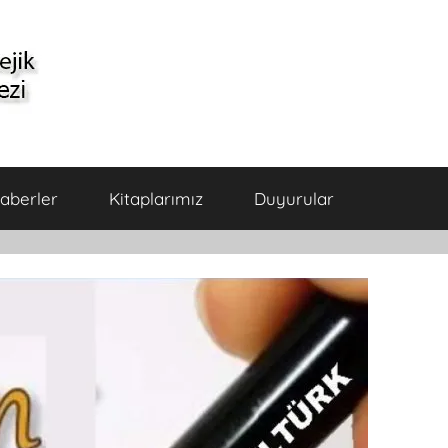
aberler
Kitaplarımız
Duyurular