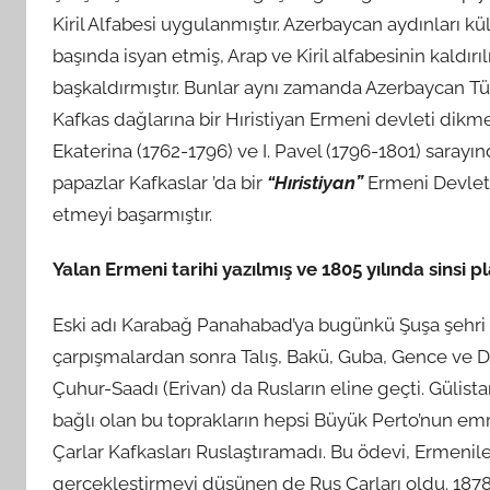
Kiril Alfabesi uygulanmıştır. Azerbaycan aydınları kült
başında isyan etmiş, Arap ve Kiril alfabesinin kaldır
başkaldırmıştır. Bunlar aynı zamanda Azerbaycan Tür
Kafkas dağlarına bir Hıristiyan Ermeni devleti dikme
Ekaterina (1762-1796) ve I. Pavel (1796-1801) sarayınd
papazlar Kafkaslar ’da bir
“Hıristiyan”
Ermeni Devleti
etmeyi başarmıştır.
Yalan Ermeni tarihi yazılmış ve 1805 yılında sins
Eski adı Karabağ Panahabad’ya bugünkü Şuşa şehri ba
çarpışmalardan sonra Talış, Bakü, Guba, Gence ve De
Çuhur-Saadı (Erivan) da Rusların eline geçti. Gülis
bağlı olan bu toprakların hepsi Büyük Perto’nun em
Çarlar Kafkasları Ruslaştıramadı. Bu ödevi, Ermenil
gerçekleştirmeyi düşünen de Rus Çarları oldu. 1878’d