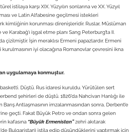
ürel istilaya karşı XIX. Yüzyılın sonlarına ve XX. Yüzyıl
ılması ve Latin Alfabesine geçilmesi istekleri
k kimliğinin korunması direnişleridir. Ruslar, Müslüman
 ve Karabağ’ı işgal etme planı Sang Peterburg’ta II.
a çizilmiştir. İşin meraklısı Ermeni papazlardır. Ermeni
 kurulmasının iyi olacağına Romanovlar çevresini ikna
i plan uygulamaya konmuştur.
sketti. Düştü. Rus idaresi kuruldu. Yürütülen sert
rbend şehirleri de düştü. 1826’da Nahcivan Hanlığı ile
tan Barış Antlaşmasının imzalanmasından sonra, Derbent’e
rine geçti. Fakat Büyük Petro ve ondan sonra gelen
erin kafasına
“Büyük Ermenistan”
zehri akıtarak
e Bulgaristan’ı istila edip düşündüklerini yaptırmak için