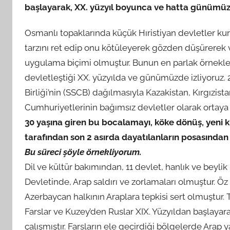
başlayarak, XX. yüzyıl boyunca ve hatta günümü
Osmanlı topaklarında küçük Hıristiyan devletler kur
tarzını ret edip onu kötüleyerek gözden düşürerek v
uygulama biçimi olmuştur. Bunun en parlak örnekleri
devletleştiği XX. yüzyılda ve günümüzde izliyoruz. 
Birliği’nin (SSCB) dağılmasıyla Kazakistan, Kırgızis
Cumhuriyetlerinin bağımsız devletler olarak ortaya 
30 yaşına giren bu bocalamayı, köke dönüş, yeni 
tarafından son 2 asırda dayatılanların posasından 
Bu süreci şöyle örnekliyorum.
Dil ve kültür bakımından, 11 devlet, hanlık ve beyli
Devletinde, Arap saldırı ve zorlamaları olmuştur. Öz 
Azerbaycan halkının Araplara tepkisi sert olmuştur
Farslar ve Kuzey’den Ruslar XIX. Yüzyıldan başlayar
çalışmıştır. Farsların ele geçirdiği bölgelerde Arap y