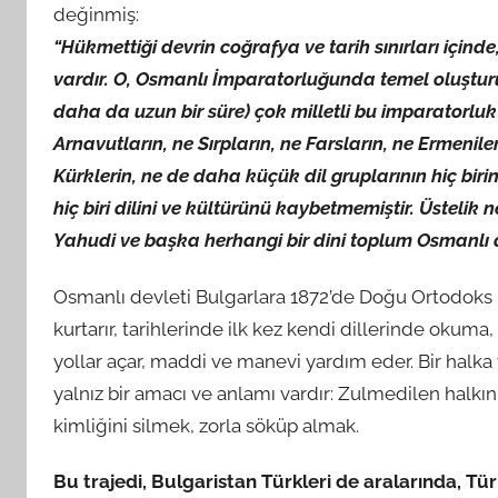
değinmiş:
“Hükmettiği devrin coğrafya ve tarih sınırları içinde,
vardır. O, Osmanlı İmparatorluğunda temel oluşturuc
daha da uzun bir süre) çok milletli bu imparatorlu
Arnavutların, ne Sırpların, ne Farsların, ne Ermenile
Kürklerin, ne de daha küçük dil gruplarının hiç bir
hiç biri dilini ve kültürünü kaybetmemiştir. Üsteli
Yahudi ve başka herhangi bir dini toplum Osmanlı 
Osmanlı devleti Bulgarlara 1872’de Doğu Ortodoks Hr
kurtarır, tarihlerinde ilk kez kendi dillerinde okuma
yollar açar, maddi ve manevi yardım eder. Bir halk
yalnız bir amacı ve anlamı vardır: Zulmedilen halkın 
kimliğini silmek, zorla söküp almak.
Bu trajedi, Bulgaristan Türkleri de aralarında, T