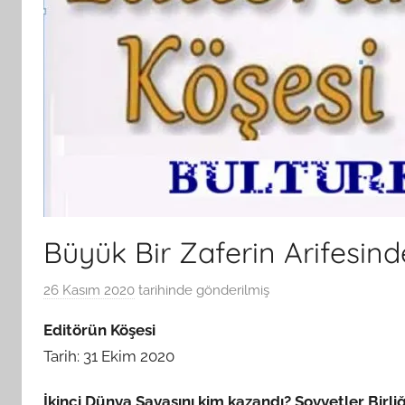
Büyük Bir Zaferin Arifesind
26 Kasım 2020
tarihinde gönderilmiş
B
G
Editörün Köşesi
S
Tarih: 31 Ekim 2020
A
M
İkinci Dünya Savaşını kim kazandı? Sovyetler Birliğ