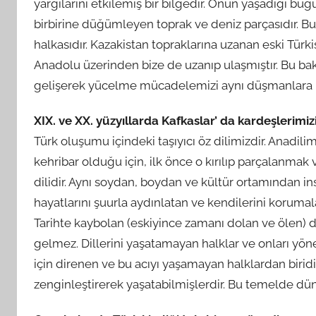
yargılarını etkilemiş bir bilgedir. Onun yaşadığı bu
birbirine düğümleyen toprak ve deniz parçasıdır. B
halkasıdır. Kazakistan topraklarına uzanan eski Tür
Anadolu üzerinden bize de uzanıp ulaşmıştır. Bu ba
gelişerek yücelme mücadelemizi aynı düşmanlara k
XIX. ve XX. yüzyıllarda Kafkaslar’ da kardeşlerim
Türk oluşumu içindeki taşıyıcı öz dilimizdir. Anadili
kehribar olduğu için, ilk önce o kırılıp parçalanmak
dilidir. Aynı soydan, boydan ve kültür ortamından in
hayatlarını şuurla aydınlatan ve kendilerini korumal
Tarihte kaybolan (eskiyince zamanı dolan ve ölen) d
gelmez. Dillerini yaşatamayan halklar ve onları yönet
için direnen ve bu acıyı yaşamayan halklardan biridir.
zenginleştirerek yaşatabilmişlerdir. Bu temelde düny