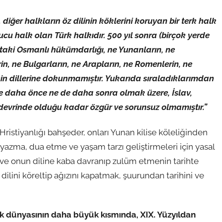
 diğer halkların öz dilinin köklerini koruyan bir terk halk
u halk olan Türk halkıdır. 500 yıl sonra (birçok yerde
ktaki Osmanlı hükümdarlığı, ne Yunanların, ne
rin, ne Bulgarların, ne Arapların, ne Romenlerin, ne
inin dillerine dokunmamıştır. Yukarıda sıraladıklarımdan
k ne daha önce ne de daha sonra olmak üzere, İslav,
devrinde olduğu kadar özgür ve sorunsuz olmamıştır.”
istiyanlığı bahşeder, onları Yunan kilise köleliğinden
, yazma, dua etme ve yaşam tarzı geliştirmeleri için yasal
a ve onun diline kaba davranıp zulüm etmenin tarihte
dilini köreltip ağızını kapatmak, şuurundan tarihini ve
ürk dünyasının daha büyük kısmında, XIX. Yüzyıldan