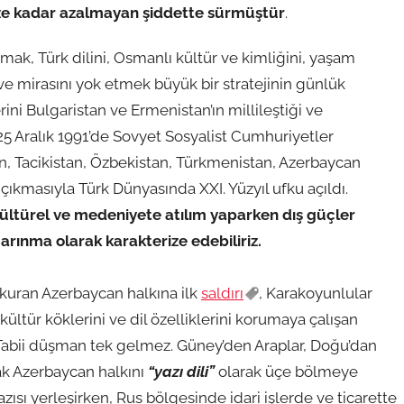
ze kadar azalmayan şiddette sürmüştür
.
mak, Türk dilini, Osmanlı kültür ve kimliğini, yaşam
e mirasını yok etmek büyük bir stratejinin günlük
ni Bulgaristan ve Ermenistan’ın millileştiği ve
25 Aralık 1991’de Sovyet Sosyalist Cumhuriyetler
tan, Tacikistan, Özbekistan, Türkmenistan, Azerbaycan
çıkmasıyla Türk Dünyasında XXI. Yüzyıl ufku açıldı.
kültürel ve medeniyete atılım yaparken dış güçler
arınma olarak karakterize edebiliriz.
k kuran Azerbaycan halkına ilk
saldırı
, Karakoyunlular
kültür köklerini ve dil özelliklerini korumaya çalışan
. Tabii düşman tek gelmez. Güney’den Araplar, Doğu’dan
ak Azerbaycan halkını
“yazı dili”
olarak üçe bölmeye
azısı yerleşirken, Rus bölgesinde idari işlerde ve ticarette