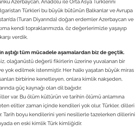
günkü Azerbaycan, Anadolu ile Orta Asya Türklerini
ulgaristan Türkleri bu büyük bütünün Balkanlar ve Avrupa
kistan’da (Turan Diyarında) doğan erdemler Azerbaycan ve
kıma kendi topraklarımızda, öz değerlerimizle yaşayıp
arşı verdik.
izin aştığı tüm mücadele aşamalardan biz de geçtik.
miz, olağanüstü değerli fikirlerin üzerine yuvalanan bir
 ve yok edilmek istenmiştir. Her halkı yaşatan büyük miras
sanları birbirine kenetleyen, onlara kimlik nakşeden,
arında güç kaynağı olan dil bağıdır.
iller var. Bu ölüm kültürün ve tarihin ölümü anlamına
en elitler zaman içinde kendileri yok olur. Türkler, dilleri
 Tarih boyu kendilerini yeni nesillerle tazelerken dillerini
ada en eski kimlik Türk kimliğidir.