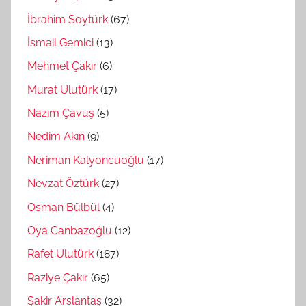
İbrahim Soytürk
(67)
İsmail Gemici
(13)
Mehmet Çakır
(6)
Murat Ulutürk
(17)
Nazım Çavuş
(5)
Nedim Akın
(9)
Neriman Kalyoncuoğlu
(17)
Nevzat Öztürk
(27)
Osman Bülbül
(4)
Oya Canbazoğlu
(12)
Rafet Ulutürk
(187)
Raziye Çakır
(65)
Şakir Arslantaş
(32)