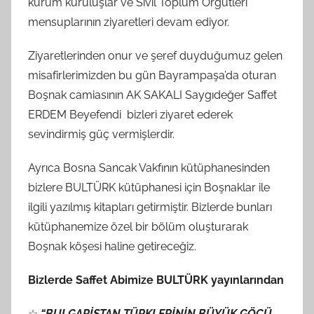
kurum kuruluşlar ve Sivil Toplum Örgütleri
mensuplarının ziyaretleri devam ediyor.
Ziyaretlerinden onur ve şeref duyduğumuz gelen
misafirlerimizden bu gün Bayrampaşa’da oturan
Boşnak camiasının AK SAKALI Saygıdeğer Saffet
ERDEM Beyefendi bizleri ziyaret ederek
sevindirmiş güç vermişlerdir.
Ayrıca Bosna Sancak Vakfının kütüphanesinden
bizlere BULTÜRK kütüphanesi için Boşnaklar ile
ilgili yazılmış kitapları getirmiştir. Bizlerde bunları
kütüphanemize özel bir bölüm oluşturarak
Boşnak köşesi haline getireceğiz.
Bizlerde Saffet Abimize BULTÜRK yayınlarından
☆
“BULGARİSTAN TÜRKLERİNİN BÜYÜK GÖÇÜ