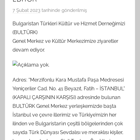
7 Şubat 2023
tarihinde gönderilmiş
B
G
Bulgaristan Türkleri Kültür ve Hizmet Derneğimizi
S
(BULTÜRK)
A
Genel Merkez ve Kültür Merkezimize ziyaretler
M
devam ediyor.
t
a
r
a
Adres: “Merzifonlu Kara Mustafa Paşa Medresesi
f
Yeniçeriler Cad. No. 41 Beyazıt, Fatih – İSTANBUL”
ı
(KAPALI ÇARŞININ KARŞISI) adresinde bulunan
n
BULTÜRK Genel Merkez yerleşkemizde başta
d
İstanbul ve çevre illerimiz ve Türkiye’mizin her
a
ilinden ve Bulgaristan’ın çeşitli bölgelerinden çok
n
sayıda Türk Dünyası Sevdalısı ve meraklısı kişiler,