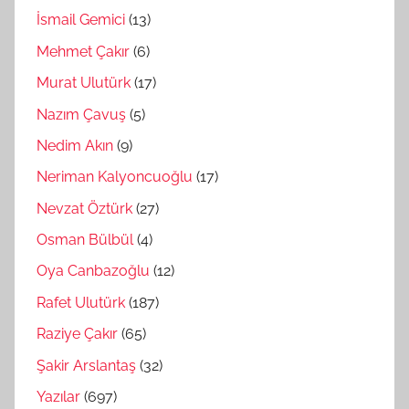
İsmail Gemici
(13)
Mehmet Çakır
(6)
Murat Ulutürk
(17)
Nazım Çavuş
(5)
Nedim Akın
(9)
Neriman Kalyoncuoğlu
(17)
Nevzat Öztürk
(27)
Osman Bülbül
(4)
Oya Canbazoğlu
(12)
Rafet Ulutürk
(187)
Raziye Çakır
(65)
Şakir Arslantaş
(32)
Yazılar
(697)