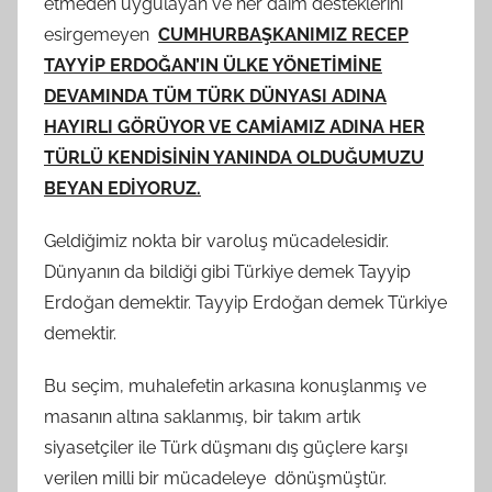
etmeden uygulayan ve her daim desteklerini
esirgemeyen
CUMHURBAŞKANIMIZ RECEP
TAYYİP ERDOĞAN’IN ÜLKE YÖNETİMİNE
DEVAMINDA TÜM TÜRK DÜNYASI ADINA
HAYIRLI GÖRÜYOR VE CAMİAMIZ ADINA HER
TÜRLÜ KENDİSİNİN YANINDA OLDUĞUMUZU
BEYAN EDİYORUZ.
Geldiğimiz nokta bir varoluş mücadelesidir.
Dünyanın da bildiği gibi Türkiye demek Tayyip
Erdoğan demektir. Tayyip Erdoğan demek Türkiye
demektir.
Bu seçim, muhalefetin arkasına konuşlanmış ve
masanın altına saklanmış, bir takım artık
siyasetçiler ile Türk düşmanı dış güçlere karşı
verilen milli bir mücadeleye dönüşmüştür.