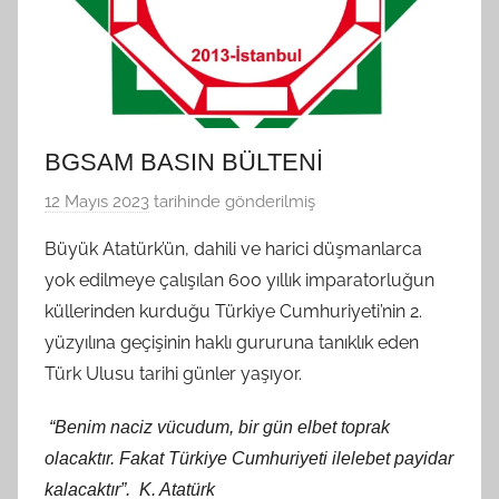
BGSAM BASIN BÜLTENİ
12 Mayıs 2023
tarihinde gönderilmiş
B
G
Büyük Atatürk’ün, dahili ve harici düşmanlarca
S
yok edilmeye çalışılan 600 yıllık imparatorluğun
A
küllerinden kurduğu Türkiye Cumhuriyeti’nin 2.
M
yüzyılına geçişinin haklı gururuna tanıklık eden
t
Türk Ulusu tarihi günler yaşıyor.
a
r
“Benim naciz vücudum, bir gün elbet toprak
a
olacaktır. Fakat Türkiye Cumhuriyeti ilelebet payidar
f
kalacaktır”. K. Atatürk
ı