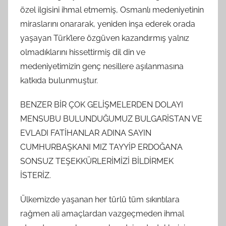
özel ilgisini ihmal etmemiş, Osmanlı medeniyetinin
miraslarını onararak, yeniden inşa ederek orada
yaşayan Türk’lere özgüven kazandırmış yalnız
olmadıklarını hissettirmiş dil din ve
medeniyetimizin genç nesillere aşılanmasına
katkıda bulunmuştur.
BENZER BİR ÇOK GELİŞMELERDEN DOLAYI
MENSUBU BULUNDUĞUMUZ BULGARİSTAN VE
EVLADI FATİHANLAR ADINA SAYIN
CUMHURBAŞKANI MIZ TAYYİP ERDOĞAN’A
SONSUZ TEŞEKKÜRLERİMİZİ BİLDİRMEK
İSTERİZ.
Ülkemizde yaşanan her türlü tüm sıkıntılara
rağmen ali amaçlardan vazgeçmeden ihmal