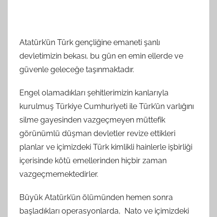
n
d
a
Atatürk’ün Türk gençliğine emaneti şanlı
n
devletimizin bekası, bu gün en emin ellerde ve
güvenle geleceğe taşınmaktadır.
Engel olamadıkları şehitlerimizin kanlarıyla
kurulmuş Türkiye Cumhuriyeti ile Türk’ün varlığını
silme gayesinden vazgeçmeyen müttefik
görünümlü düşman devletler revize ettikleri
planlar ve içimizdeki Türk kimlikli hainlerle işbirliği
içerisinde kötü emellerinden hiçbir zaman
vazgeçmemektedirler.
Büyük Atatürk’ün ölümünden hemen sonra
başladıkları operasyonlarda, Nato ve içimizdeki