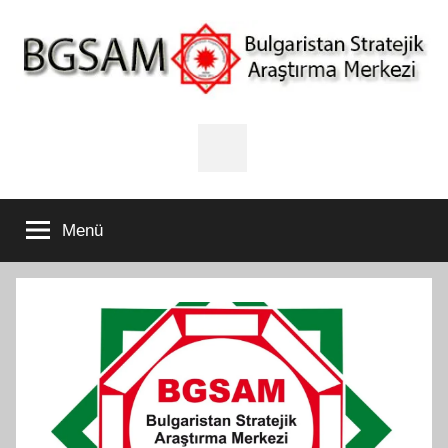
İçeriğe
atla
BGSAM
Bulgaristan
Stratejik
Facebook
Araştırma
Merkezi
Menü