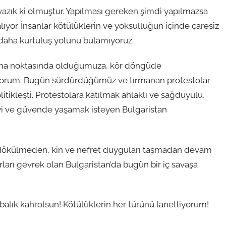
yazık ki olmuştur. Yapılması gereken şimdi yapılmazsa
lıyor. İnsanlar kötülüklerin ve yoksulluğun içinde çaresiz
r daha kurtuluş yolunu bulamıyoruz.
rılma noktasında olduğumuza, kör döngüde
yorum. Bugün sürdürdüğümüz ve tırmanan protestolar
olitikleşti. Protestolara katılmak ahlaklı ve sağduyulu,
iyi ve güvende yaşamak isteyen Bulgaristan
n dökülmeden, kin ve nefret duyguları taşmadan devam
rları gevrek olan Bulgaristan’da bugün bir iç savaşa
rbalık kahrolsun! Kötülüklerin her türünü lanetliyorum!