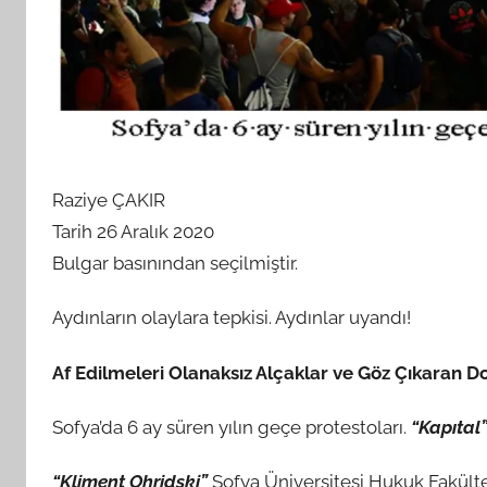
a
n
Raziye ÇAKIR
Tarih 26 Aralık 2020
Bulgar basınından seçilmiştir.
Aydınların olaylara tepkisi. Aydınlar uyandı!
Af Edilmeleri Olanaksız Alçaklar ve Göz Çıkaran D
Sofya’da 6 ay süren yılın geçe protestoları.
“Kapıtal
“Kliment Ohridski”
Sofya Üniversitesi Hukuk Fakülte