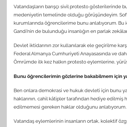
Vatandaşların barışçı sivil protesto gösterilerinde 
medeniyetin temelinde olduğu görüşündeyim. Sofy
kurumlarında öğrencilerime bunu anlatıyorum. Bu i
Gandi’nin de bulunduğu insanlığın en parlak zekâla
Devlet iktidarının zor kullanılarak ele geçirilme kar
Federal Almanya Cumhuriyeti Anayasasında ve daha b
Ömrümde ilk kez halkın protesto eylemlerine, yürüyü
Bunu öğrencilerimin gözlerine bakabilmem için 
Ben onlara demokrasi ve hukuk devleti için bunu y
haklarının, cahil kâtipler tarafından hediye edilmiş 
edilmemesi gereken haklar olduğunu anlatıyorum.
Vatandaş eylemlerinin insanların ortak, kolektif ö