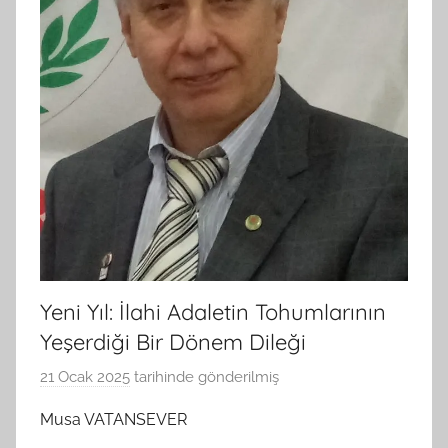
Yeni Yıl: İlahi Adaletin Tohumlarının
Yeşerdiği Bir Dönem Dileği
21 Ocak 2025
tarihinde gönderilmiş
B
G
Musa VATANSEVER
S