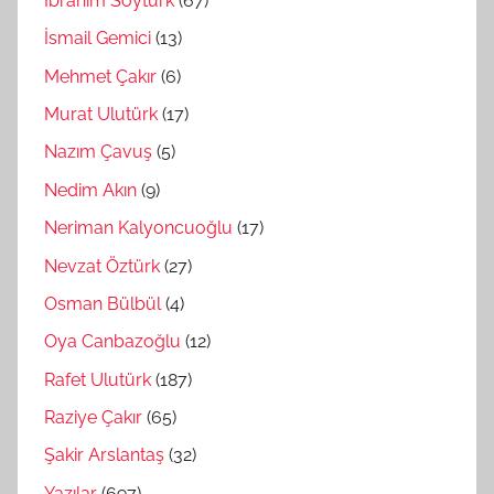
İbrahim Soytürk
(67)
İsmail Gemici
(13)
Mehmet Çakır
(6)
Murat Ulutürk
(17)
Nazım Çavuş
(5)
Nedim Akın
(9)
Neriman Kalyoncuoğlu
(17)
Nevzat Öztürk
(27)
Osman Bülbül
(4)
Oya Canbazoğlu
(12)
Rafet Ulutürk
(187)
Raziye Çakır
(65)
Şakir Arslantaş
(32)
Yazılar
(697)