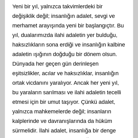
A
Yeni bir yıl, yalnızca takvimlerdeki bir
M
değişiklik değil; insanlığın adalet, sevgi ve
t
merhamet arayışında yeni bir başlangıçtır. Bu
a
r
yıl, dualarımızda ilahi adaletin yer bulduğu,
a
haksızlıkların sona erdiği ve insanlığın kalbine
f
adaletin ışığının doğduğu bir dönem olsun.
ı
Dünyada her geçen gün derinleşen
n
eşitsizlikler, acılar ve haksızlıklar, insanlığın
d
a
ortak vicdanını yaralıyor. Ancak her yeni yıl,
n
bu yaraların sarılması ve ilahi adaletin tecelli
etmesi için bir umut taşıyor. Çünkü adalet,
yalnızca mahkemelerde değil; insanların
kalplerinde ve davranışlarında da hüküm
sürmelidir. İlahi adalet, insanlığa bir denge