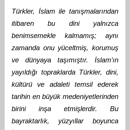
A
Türkler, İslam ile tanışmalarından
M
t
itibaren bu dini yalnızca
a
benimsemekle kalmamış; aynı
r
a
zamanda onu yüceltmiş, korumuş
f
ı
ve dünyaya taşımıştır. İslam’ın
n
yayıldığı topraklarda Türkler, dini,
d
a
kültürü ve adaleti temsil ederek
n
tarihin en büyük medeniyetlerinden
birini inşa etmişlerdir. Bu
bayraktarlık, yüzyıllar boyunca