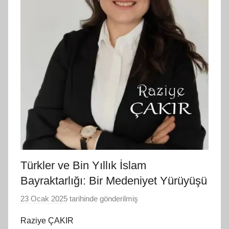
Türkler ve Bin Yıllık İslam
Bayraktarlığı: Bir Medeniyet Yürüyüşü
23 Ocak 2025
tarihinde gönderilmiş
B
G
Raziye ÇAKIR
S