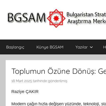
İçeriğe
atla
BGSAM
Bulgaristan
Stratejik
Başlangıç
Künye BGSAM
Yazılar
H
Araştırma
Merkezi
Toplumun Özüne Dönüş: Ger
18 Mart 2025
tarihinde gönderilmiş
B
G
Raziye ÇAKIR
S
A
Modern çağın hızla değişen yüzünde, teknoloji, statü
M