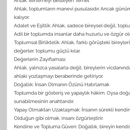
Ahlak: İlerlemeyi Besleyen Temel
Ahlak, toplumların manevi pusulasıdır. Ancak günüm
kalıyor.
Adalet ve Eşitlik: Ahlak, sadece bireysel değil, topl
Adil bir toplumda insanlar daha huzurlu ve özgür olu
Toplumsal Birliktelik: Ahlak, farklı görüşteki bireyle
değerler, toplumu güçlü kılar.
Değerlerin Zayıflaması:
Ahlak, yalnızca yasalarla değil, bireylerin vicdanı
ahlaki yozlaşmayı beraberinde getiriyor.
Doğallık: İnsan Olmanın Özünü Hatırlamak
Toplumda bir gösteriş ve yapaylık hâkim. Oysa doğal
sunabilmesinin anahtarıdır.
Yapay Olmaktan Uzaklaşmak: İnsanın sürekli kendini
Olduğun gibi olmak, insanı özgürleştirir.
Kendine ve Topluma Güven: Doğallık, bireyin kendisi