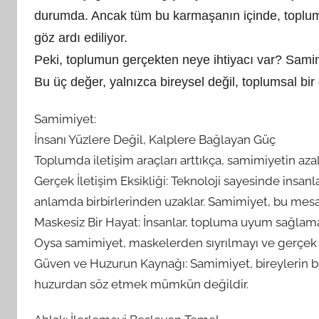
durumda. Ancak tüm bu karmaşanın içinde, toplumu
t
a
göz ardı ediliyor.
r
Peki, toplumun gerçekten neye ihtiyacı var? Sami
a
Bu üç değer, yalnızca bireysel değil, toplumsal bir
f
ı
Samimiyet:
n
İnsanı Yüzlere Değil, Kalplere Bağlayan Güç
d
Toplumda iletişim araçları arttıkça, samimiyetin azal
a
Gerçek İletişim Eksikliği: Teknoloji sayesinde insan
n
anlamda birbirlerinden uzaklar. Samimiyet, bu mesa
Maskesiz Bir Hayat: İnsanlar, topluma uyum sağlama
Oysa samimiyet, maskelerden sıyrılmayı ve gerçek du
Güven ve Huzurun Kaynağı: Samimiyet, bireylerin bi
huzurdan söz etmek mümkün değildir.