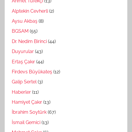
Ahmet Tüfekçi
(13)
Alptekin Cevherli
(2)
Aysu Akbaş
(8)
BGSAM
(55)
Dr. Nedim Birinci
(44)
Duyurular
(43)
Ertaş Çakır
(44)
Firdevs Büyükateş
(12)
Galip Sertel
(3)
Haberler
(11)
Hamiyet Çakır
(13)
İbrahim Soytürk
(67)
İsmail Gemici
(13)