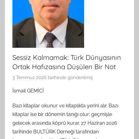
Sessiz Kalmamak: Türk Dünyasının
Ortak Hafızasına Düşülen Bir Not
3 Temmuz 2026
tarihinde gönderilmiş
B
G
İsmail GEMİCİ
S
A
Bazı kitaplar okunur ve kitaplıkta yerini alır. Bazı
M
kitaplar ise bir dönemin tanığı olur; geçmişle
t
gelecek arasında köprü kurar. 27 Haziran 2026
a
tarihinde BULTÜRK Derneği tarafından
r