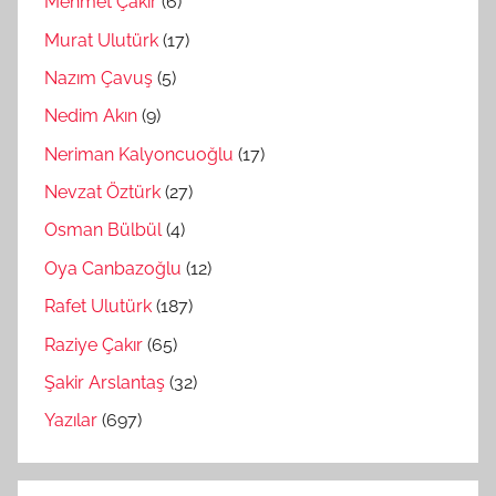
Mehmet Çakır
(6)
Murat Ulutürk
(17)
Nazım Çavuş
(5)
Nedim Akın
(9)
Neriman Kalyoncuoğlu
(17)
Nevzat Öztürk
(27)
Osman Bülbül
(4)
Oya Canbazoğlu
(12)
Rafet Ulutürk
(187)
Raziye Çakır
(65)
Şakir Arslantaş
(32)
Yazılar
(697)