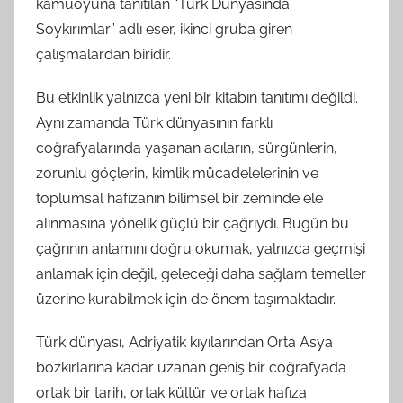
kamuoyuna tanıtılan “Türk Dünyasında
a
Soykırımlar” adlı eser, ikinci gruba giren
f
çalışmalardan biridir.
ı
n
Bu etkinlik yalnızca yeni bir kitabın tanıtımı değildi.
d
Aynı zamanda Türk dünyasının farklı
a
coğrafyalarında yaşanan acıların, sürgünlerin,
n
zorunlu göçlerin, kimlik mücadelelerinin ve
toplumsal hafızanın bilimsel bir zeminde ele
alınmasına yönelik güçlü bir çağrıydı. Bugün bu
çağrının anlamını doğru okumak, yalnızca geçmişi
anlamak için değil, geleceği daha sağlam temeller
üzerine kurabilmek için de önem taşımaktadır.
Türk dünyası, Adriyatik kıyılarından Orta Asya
bozkırlarına kadar uzanan geniş bir coğrafyada
ortak bir tarih, ortak kültür ve ortak hafıza