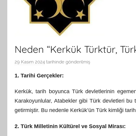
Neden “Kerkük Türktür, Tür
29 Kasım 2024
tarihinde gönderilmiş
B
G
1. Tarihi Gerçekler:
S
A
Kerkük, tarih boyunca Türk devletlerinin egemenl
M
Karakoyunlular, Atabekler gibi Türk devletleri b
t
a
getirmiştir. Bu nedenle Kerkük’ün Türk kimliği tarihs
r
a
2. Türk Milletinin Kültürel ve Sosyal Mirası:
f