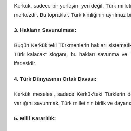
ı
Kerkük, sadece bir yerleşim yeri değil; Türk milleti
n
merkezdir. Bu topraklar, Türk kimliğinin ayrılmaz bi
d
a
3. Hakların Savunulması:
n
Bugün Kerkük’teki Türkmenlerin hakları sistematik
Türk kalacak” sloganı, bu hakları savunma ve T
ifadesidir.
4. Türk Dünyasının Ortak Davası:
Kerkük meselesi, sadece Kerkük’teki Türklerin d
varlığını savunmak, Türk milletinin birlik ve dayan
5. Milli Kararlılık: