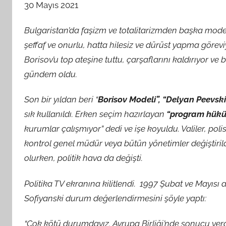
30 Mayıs 2021
A
M
Bulgaristan’da faşizm ve totalitarizmden başka model
t
şeffaf ve onurlu, hatta hilesiz ve dürüst yapma görevi
a
Borisov’u top ateşine tuttu, çarşaflarını kaldırıyor v
r
a
gündem oldu.
f
Son bir yıldan beri “
Borisov Modeli”, “Delyan Peevsk
ı
n
sık kullanıldı. Erken seçim hazırlayan
“program hükü
d
kurumlar çalışmıyor” dedi ve işe koyuldu. Valiler, polis, 
a
kontrol genel müdür veya bütün yönetimler değiştirildi.
n
olurken, politik hava da değişti.
Politika TV ekranına kilitlendi. 1997 Şubat ve Mayı
Sofiyanski durum değerlendirmesini şöyle yaptı:
“Çok kötü durumdayız. Avrupa Birliği’nde sonucu yerd