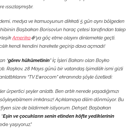
e ıssızlaşmıştır.
gündemi, medya ve kamuoyunun dikkati 5 gün aynı bölgeden
 sahibinin Başbakan Borisov’un haraç çetesi tarafından talep
rleşik
Amerika
’ya göç etme olayını dinlemekle geçti.
lık kendi kendini harekete geçirip dava açmadı!
an “
görev hükümetinin
” İç İşleri Bakanı olan Boyko
tı. Raşkov, 28 Mayıs günü bir vatandaş (şimdilik ismi gizli
 anlattıklarını “TV Ewrocom” ekranında şöyle özetledi:
er ürpertici şeyler anlattı. Ben artık nerede yaşadığımızı
z söyleyebilmem imkânsız! Açıklamaya dilim dönmüyor. Bu
fiyen size de bildirmek istiyorum. Dehşet: Başbakan
n
“
Eşin ve çocukların senin etinden köfte yediklerinin
ede yaşıyoruz.”