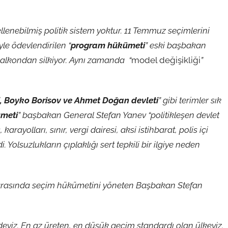
lenebilmiş politik sistem yoktur. 11 Temmuz seçimlerini
yle ödevlendirilen “
program hükümeti
” eski başbakan
e balkondan silkiyor. Aynı zamanda “
model değişikliği
”
i, Boyko Borisov ve Ahmet Doğan devleti
” gibi terimler sık
meti
” başbakan General Stefan Yanev “politikleşen devlet
karayolları, sınır, vergi dairesi, aksi istihbarat, polis içi
 Yolsuzlukların çıplaklığı sert tepkili bir ilgiye neden
sı arasında seçim hükümetini yöneten Başbakan Stefan
eyiz. En az üreten, en düşük geçim standardı olan ülkeyiz.