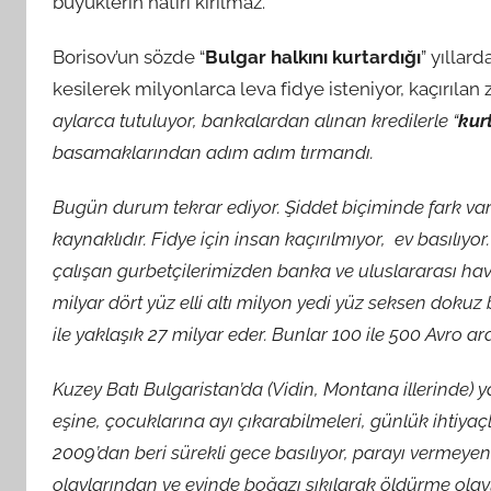
büyüklerin hatırı kırılmaz.
Borisov’un sözde “
Bulgar halkını kurtardığı
” yıllard
kesilerek milyonlarca leva fidye isteniyor, kaçırılan 
aylarca tutuluyor, bankalardan alınan kredilerle “
kurt
basamaklarından adım adım tırmandı.
Bugün durum tekrar ediyor. Şiddet biçiminde fark va
kaynaklıdır. Fidye için insan kaçırılmıyor, ev basılıy
çalışan gurbetçilerimizden banka ve uluslararası h
milyar dört yüz elli altı milyon yedi yüz seksen dokuz b
ile yaklaşık 27 milyar eder. Bunlar 100 ile 500 Avro ar
Kuzey Batı Bulgaristan’da (Vidin, Montana illerinde)
eşine, çocuklarına ayı çıkarabilmeleri, günlük ihtiyaçl
2009’dan beri sürekli gece basılıyor, parayı vermeyen
olaylarından ve evinde boğazı sıkılarak öldürme olayl