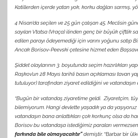
Katillerden içerde yatan yok, korku dağları sarmış, yör
4 Nisan’da seçilen ve 25 gün çalışan 45. Meclisin 
sayılan Vtatsa (Vraça) ilinden genç bir büyük çiftlik
edilen parayı ödeyemediği için varını yoğunu satıp Bi
Ancak Borisov-Peevski çetesine hizmet eden Başsavcı
Şiddet olaylarının 3. boyutunda seçim hazırlıkları yap
Raşkov’un 28 Mayıs tarihli basın açıklaması tavan yap
tutuluyor) tarafından ziyaret edildiğini ve vatandaşın
“Bugün bir vatandaş ziyaretime geldi. Ziyaretçim, tüyl
bilemiyorum. Hangi devlette yaşadık ya da yaşıyoru
vatandaşın bana anlattıkları çok korkunç olsa da har
Borisov bu vatandaşa istediğimiz paraları vermezse
farkında bile olmayacaktır”
demiştir.
“Barbar bir ülk