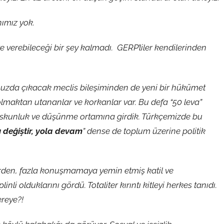
ımız yok.
 verebileceği bir şey kalmadı. GERP’liler kendilerinden
uzda çıkacak meclis bileşiminden de yeni bir hükümet
olmaktan utananlar ve korkanlar var. Bu defa “50 leva”
uskunluk ve düşünme ortamına girdik. Türkçemizde bu
ı değiştir, yola devam
” dense de toplum üzerine politik
ilerden, fazla konuşmamaya yemin etmiş katil ve
li olduklarını gördü. Totaliter kırıntı kitleyi herkes tanıdı.
reye?!