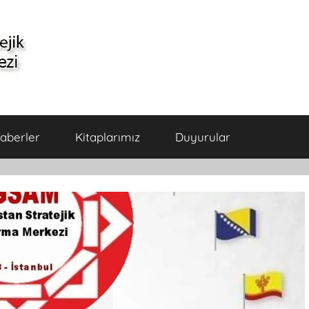
aberler
Kitaplarımız
Duyurular