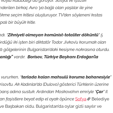
ve köylü kalabalığı da görüyor. Sosyal ve işsizlik
rilen birkaç Avro ’ya bağlı olan yaşlılar ile yine
me seçim kitlesi oluşturuyor. TV’den söyleneni kıstas
alı bir büyük kitle.
dı. “
Zihniyeti olmayan komünist-totaliter döküntü
” 5
 Gördüğü iki işten biri diktatör Todor Jivkov’u korumak olan
tı gölgelerinin Bulgaristan’daki kesişme nokrasına oturdu.
anlığı”
vardır.
Borisov, Türkiye Başkanı Erdoğan’la
 vururken, “
tarlada kalan mahsulü koruma bahanesiyle
”
sov’tu. Ak Kadınlar’da (Dulovo) gösterici Türklerin üzerine
arış adına sustuk. Ardından Moskova’nın emriyle “
Çar
” II.
an faşistlere beyat edip el ayak öpünce
Sofya
Belediye
ve Başbakan oldu. Bulgaristan’da oylar gizli sayılır ve