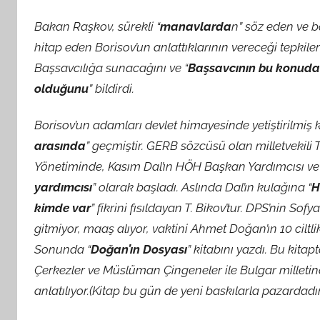
Bakan Raşkov, sürekli “
manavlarda
n” söz eden ve b
hitap eden Borisov’un anlattıklarının vereceği tepkile
Başsavcılığa sunacağını ve “
Başsavcının bu konuda
olduğunu
” bildirdi.
Borisov’un adamları devlet himayesinde yetiştirilmiş k
arasında
” geçmiştir. GERB sözcüsü olan milletvekil
Yönetiminde, Kasım Dal’ın HÖH Başkan Yardımcısı ve 
yardımcısı
” olarak başladı. Aslında Dal’ın kulağına “
H
kimde var
” fikrini fısıldayan T. Bikov’tur. DPS’nin So
gitmiyor, maaş alıyor, vaktini Ahmet Doğan’ın 10 ciltli
Sonunda “
Doğan’ın Dosyası
” kitabını yazdı. Bu kita
Çerkezler ve Müslüman Çingeneler ile Bulgar milletind
anlatılıyor.(Kitap bu gün de yeni baskılarla pazardadı