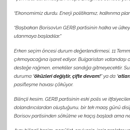
“Ekonomimiz durdu. Enerji politikamız, kalkınma plan
“Başbakan Borisov’un GERB partisinin halka ve ülkeye
utanmaya başladılar.”
Erken seçim öncesi durum değerlendirmesi, 11 Temm
çık
mayaca
ğına işaret ediyor. Bulgaristan vatandaşı 
desteğe rağmen, emekliler sandığa gitmeyecektir. S
duruma “
öküzleri değiştir, çifte devam!
” ya da “
atlar
pasifleşme havası çöküyor.
Bilinçli kesim, GERB partisinin eski polis ve itfaiyec
dolandırıcılardan oluştuğunu, bir tek maaş günü disiplin
Borisov partisinden sökülme ve kaçış başladı ama ne