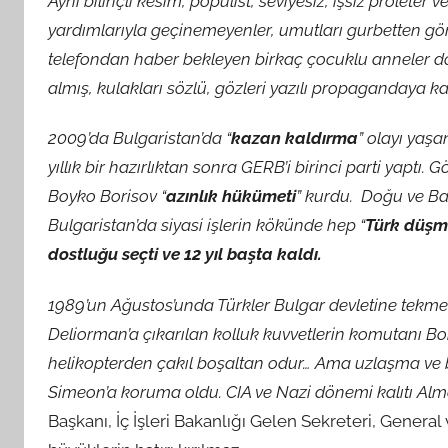
Aynı bilinçli kesim, popülist, seviyesiz, işsiz proleter 
yardımlarıyla geçinemeyenler, umutları gurbetten gönde
telefondan haber bekleyen birkaç çocuklu anneler dök
almış, kulakları sözlü, gözleri yazılı propagandaya kap
2009’da Bulgaristan’da “
kazan kaldırma
” olayı yaşan
yıllık bir hazırlıktan sonra GERB’i birinci parti yaptı.
Boyko Borisov “
azınlık hükümeti
” kurdu. Doğu ve Ba
Bulgaristan’da siyasi işlerin kökünde hep “
Türk düşm
dostluğu seçti ve 12 yıl başta kaldı.
1989’un Ağustos’unda Türkler Bulgar devletine tekme
Deliorman’a çıkarılan kolluk kuvvetlerin komutanı Bori
helikopterden çakıl boşaltan odur… Ama uzlaşma ve b
Simeon’a koruma oldu. CIA ve Nazi dönemi kalıtı Alm
Başkanı, İç İşleri Bakanlığı Gelen Sekreteri, General 