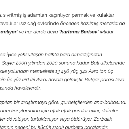
a, sivrilmiş iş adamları kaçırılıyor, parmak ve kulaklar
zavallılar ısız dağ evlerinde
önceden kazılmış mezarlarda
arılıyor
” ve her derde deva “
kurtarıcı Borisov
” iktidar
rsa iyice yoksullaşan halkta para olmadığından
or. Şöyle: 2009 yılından 2020 sonuna kadar Batı ülkelerinde
avale yolundan memlekete 13 456 789 342 Avro (on üç
in üç yüz kırt iki Avro) havale gelmiştir. Bulgar parası leva
asında havalelerdir.
 yapılan bir araştırmaya göre, gurbetçilerden ana-babasına,
arını karşılamaları için ufak ufak paralar evler, daireler
ler dövülüyor, tartaklanıyor veya öldürüyor. Zorbalık
arının nedeni bu küçük sıcak gurbetçi paralarıdır.