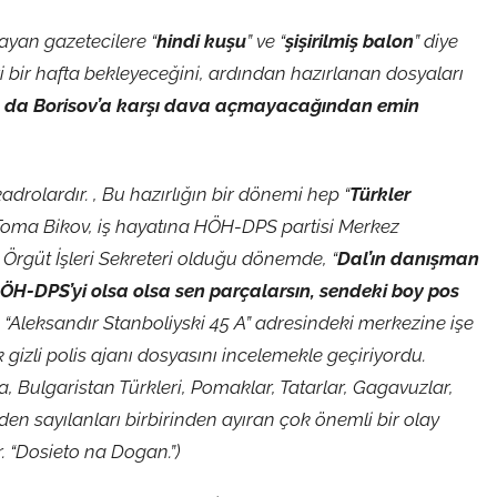
ayan gazetecilere “
hindi kuşu
” ve “
şişirilmiş balon
” diye
ri bir hafta bekleyeceğini, ardından hazırlanan dosyaları
 da Borisov’a karşı dava açmayacağından emin
adrolardır. , Bu hazırlığın bir dönemi hep “
Türkler
i Toma Bikov, iş hayatına HÖH-DPS partisi Merkez
Örgüt İşleri Sekreteri olduğu dönemde, “
Dal’ın danışman
ÖH-DPS’yi olsa olsa sen parçalarsın, sendeki boy pos
fya “Aleksandır Stanboliyski 45 A” adresindeki merkezine işe
k gizli polis ajanı dosyasını incelemekle geçiriyordu.
pta, Bulgaristan Türkleri, Pomaklar, Tatarlar, Gagavuzlar,
en sayılanları birbirinden ayıran çok önemli bir olay
r. “Dosieto na Dogan.”)