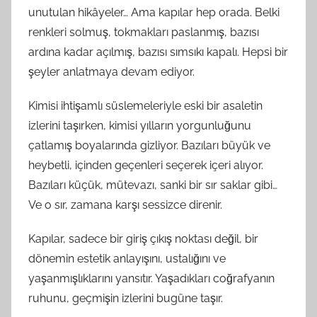
ı
unutulan hikâyeler… Ama kapılar hep orada. Belki
n
renkleri solmuş, tokmakları paslanmış, bazısı
d
ardına kadar açılmış, bazısı sımsıkı kapalı. Hepsi bir
a
şeyler anlatmaya devam ediyor.
n
Kimisi ihtişamlı süslemeleriyle eski bir asaletin
izlerini taşırken, kimisi yılların yorgunluğunu
çatlamış boyalarında gizliyor. Bazıları büyük ve
heybetli, içinden geçenleri seçerek içeri alıyor.
Bazıları küçük, mütevazı, sanki bir sır saklar gibi…
Ve o sır, zamana karşı sessizce direnir.
Kapılar, sadece bir giriş çıkış noktası değil, bir
dönemin estetik anlayışını, ustalığını ve
yaşanmışlıklarını yansıtır. Yaşadıkları coğrafyanın
ruhunu, geçmişin izlerini bugüne taşır.