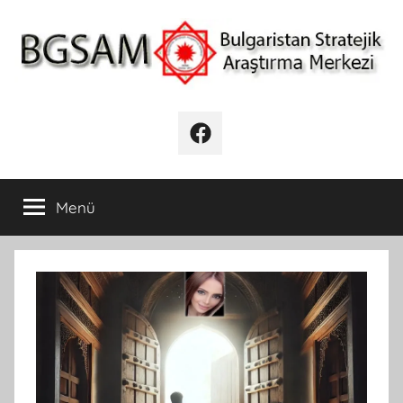
İçeriğe
atla
BGSAM
Bulgaristan
Stratejik
Facebook
Araştırma
Merkezi
Menü