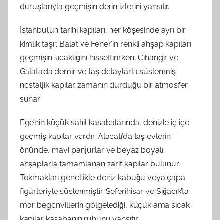
duruşlarıyla geçmişin derin izlerini yansıtır.
İstanbul’un tarihi kapıları, her köşesinde ayrı bir
kimlik taşır. Balat ve Fener’in renkli ahşap kapıları
geçmişin sıcaklığını hissettirirken, Cihangir ve
Galata’da demir ve taş detaylarla süslenmiş
nostaljik kapılar zamanın durduğu bir atmosfer
sunar.
Ege’nin küçük sahil kasabalarında, denizle iç içe
geçmiş kapılar vardır. Alaçatı’da taş evlerin
önünde, mavi panjurlar ve beyaz boyalı
ahşaplarla tamamlanan zarif kapılar bulunur.
Tokmakları genellikle deniz kabuğu veya çapa
figürleriyle süslenmiştir. Seferihisar ve Sığacık’ta
mor begonvillerin gölgelediği, küçük ama sıcak
kapılar kasabanın ruhunu yansıtır.