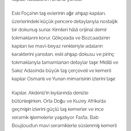
Eski Foça’nın taş evlerinin ağır ahşap kapıları,
üzerlerindeki küçük pencere detaylarıyla nostaljik
bir dokunuş sunar. Kimileri hâlâ orijinal demir
tokmaklarını korur. Gökçeada ve Bozcaada’nın
kapıları ise mavi-beyaz renkleriyle adaların
karakterini yansıtan, eski ahşap dokusu ve pirinç
tokmaklarıyla tamamlanan detaylar taşır. Midilli ve
Sakız Adası’nda büyük taş çerçeveli ve kemerli
kapılar Osmanlı ve Yunan mimarisinin izlerini taşır.
Kapılar, Akdeniz’in kıyılarında denizle
bütünleşirken, Orta Doğu ve Kuzey Afrika’da
geçmişin izlerini güçlü taş kemerler ve ince
seramik işlemelerle yaşatıyor. Fas’ta, Bab
Boujloud’un mavi seramiklerle süslenmiş kemerli