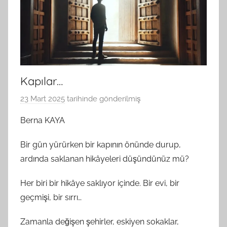
Kapılar…
23 Mart 2025
tarihinde gönderilmiş
B
G
Berna KAYA
S
A
Bir gün yürürken bir kapının önünde durup,
M
ardında saklanan hikâyeleri düşündünüz mü?
t
a
Her biri bir hikâye saklıyor içinde. Bir evi, bir
r
geçmişi, bir sırrı…
a
f
Zamanla değişen şehirler, eskiyen sokaklar,