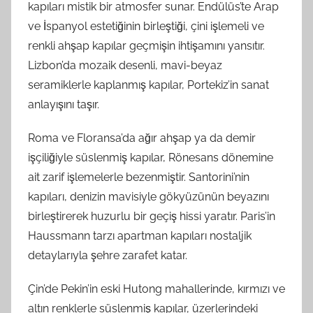
kapıları mistik bir atmosfer sunar. Endülüs’te Arap
ve İspanyol estetiğinin birleştiği, çini işlemeli ve
renkli ahşap kapılar geçmişin ihtişamını yansıtır.
Lizbon’da mozaik desenli, mavi-beyaz
seramiklerle kaplanmış kapılar, Portekiz’in sanat
anlayışını taşır.
Roma ve Floransa’da ağır ahşap ya da demir
işçiliğiyle süslenmiş kapılar, Rönesans dönemine
ait zarif işlemelerle bezenmiştir. Santorini’nin
kapıları, denizin mavisiyle gökyüzünün beyazını
birleştirerek huzurlu bir geçiş hissi yaratır. Paris’in
Haussmann tarzı apartman kapıları nostaljik
detaylarıyla şehre zarafet katar.
Çin’de Pekin’in eski Hutong mahallerinde, kırmızı ve
altın renklerle süslenmiş kapılar, üzerlerindeki