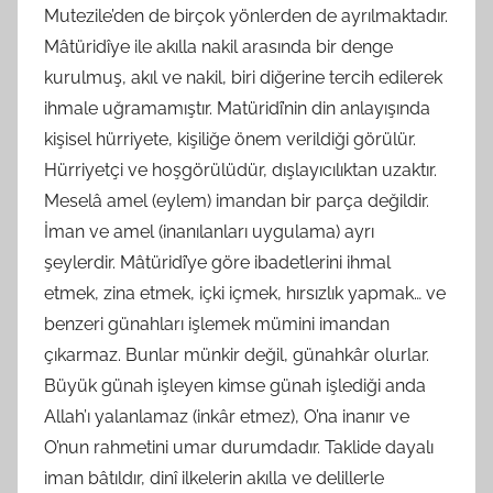
Mutezile’den de birçok yönlerden de ayrılmaktadır.
Mâtüridîye ile akılla nakil arasında bir denge
kurulmuş, akıl ve nakil, biri diğerine tercih edilerek
ihmale uğramamıştır. Matüridî’nin din anlayışında
kişisel hürriyete, kişiliğe önem verildiği görülür.
Hürriyetçi ve hoşgörülüdür, dışlayıcılıktan uzaktır.
Meselâ amel (eylem) imandan bir parça değildir.
İman ve amel (inanılanları uygulama) ayrı
şeylerdir. Mâtüridî’ye göre ibadetlerini ihmal
etmek, zina etmek, içki içmek, hırsızlık yapmak… ve
benzeri günahları işlemek mümini imandan
çıkarmaz. Bunlar münkir değil, günahkâr olurlar.
Büyük günah işleyen kimse günah işlediği anda
Allah’ı yalanlamaz (inkâr etmez), O’na inanır ve
O’nun rahmetini umar durumdadır. Taklide dayalı
iman bâtıldır, dinî ilkelerin akılla ve delillerle