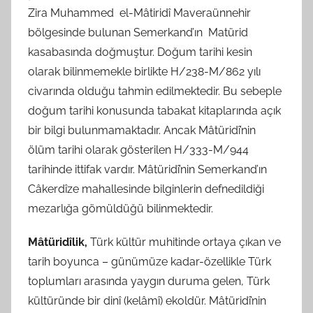
Zira Muhammed el-Mâtiridî Maveraünnehir
bölgesinde bulunan Semerkand’ın Matürid
kasabasında doğmuştur. Doğum tarihi kesin
olarak bilinmemekle birlikte H/238-M/862 yılı
civarında olduğu tahmin edilmektedir. Bu sebeple
doğum tarihi konusunda tabakat kitaplarında açık
bir bilgi bulunmamaktadır. Ancak Mâtüridî’nin
ölüm tarihi olarak gösterilen H/333-M/944
tarihinde ittifak vardır. Mâtüridî’nin Semerkand’ın
Câkerdîze mahallesinde bilginlerin defnedildiği
mezarlığa gömüldüğü bilinmektedir.
Mâtüridîlik,
Türk kültür muhitinde ortaya çıkan ve
tarih boyunca – günümüze kadar-özellikle Türk
toplumları arasında yaygın duruma gelen, Türk
kültüründe bir dinî (kelâmî) ekoldür. Mâtüridî’nin