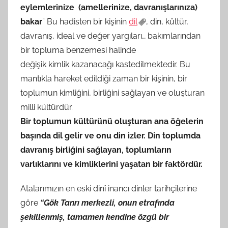
eylemlerinize (amellerinize, davranışlarınıza)
r
bakar
” Bu hadisten bir kişinin
dil
, din, kültür,
a
davranış, ideal ve değer yargıları… bakımlarından
f
bir topluma benzemesi halinde
ı
değişik kimlik kazanacağı kastedilmektedir. Bu
n
d
mantıkla hareket edildiği zaman bir kişinin, bir
a
toplumun kimliğini, birliğini sağlayan ve oluşturan
n
milli kültürdür.
Bir toplumun kültürünü oluşturan ana öğelerin
başında dil gelir ve onu din izler. Din toplumda
davranış birliğini sağlayan, toplumların
varlıklarını ve kimliklerini yaşatan bir faktördür.
Atalarımızın en eski dinî inancı dinler tarihçilerine
göre
“Gök Tanrı merkezli, onun etrafında
şekillenmiş, tamamen kendine özgü bir