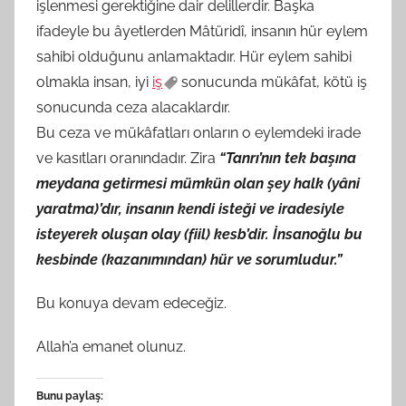
işlenmesi gerektiğine dair delillerdir. Başka
ifadeyle bu âyetlerden Mâtüridî, insanın hür eylem
sahibi olduğunu anlamaktadır. Hür eylem sahibi
olmakla insan, iyi
iş
sonucunda mükâfat, kötü iş
sonucunda ceza alacaklardır.
Bu ceza ve mükâfatları onların o eylemdeki irade
ve kasıtları oranındadır. Zira
“Tanrı’nın tek başına
meydana getirmesi mümkün olan şey halk (yâni
yaratma)’dır, insanın kendi isteği ve iradesiyle
isteyerek oluşan olay (fiil) kesb’dir. İnsanoğlu bu
kesbinde (kazanımından) hür ve sorumludur.”
Bu konuya devam edeceğiz.
Allah’a emanet olunuz.
Bunu paylaş: