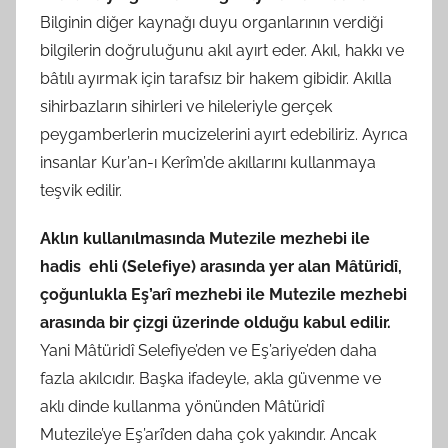
Bilginin diğer kaynağı duyu organlarının verdiği
bilgilerin doğruluğunu akıl ayırt eder. Akıl, hakkı ve
bâtılı ayırmak için tarafsız bir hakem gibidir. Akılla
sihirbazların sihirleri ve hileleriyle gerçek
peygamberlerin mucizelerini ayırt edebiliriz. Ayrıca
insanlar Kur’an-ı Kerîm’de akıllarını kullanmaya
teşvik edilir.
Aklın kullanılmasında Mutezile mezhebi ile
hadis ehli (Selefiye) arasında yer alan Mâtüridî,
çoğunlukla Eş’arî mezhebi ile Mutezile mezhebi
arasında bir çizgi üzerinde olduğu kabul edilir.
Yani Mâtüridî Selefiye’den ve Eş’ariye’den daha
fazla akılcıdır. Başka ifadeyle, akla güvenme ve
aklı dinde kullanma yönünden Mâtüridî
Mutezile’ye Eş’arî’den daha çok yakındır. Ancak