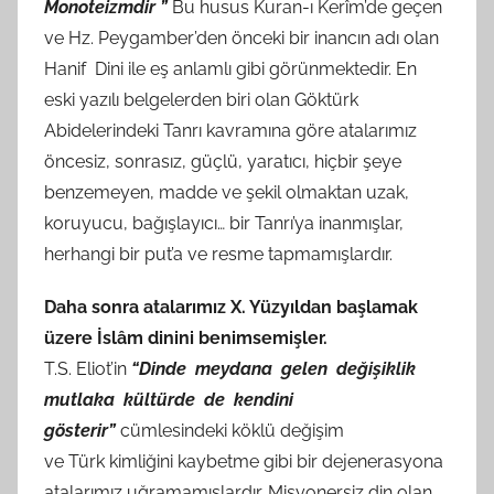
Monoteizmdir ”
Bu husus Kuran-ı Kerîm’de geçen
ve Hz. Peygamber’den önceki bir inancın adı olan
Hanif Dini ile eş anlamlı gibi görünmektedir. En
eski yazılı belgelerden biri olan Göktürk
Abidelerindeki Tanrı kavramına göre atalarımız
öncesiz, sonrasız, güçlü, yaratıcı, hiçbir şeye
benzemeyen, madde ve şekil olmaktan uzak,
koruyucu, bağışlayıcı… bir Tanrı’ya inanmışlar,
herhangi bir put’a ve resme tapmamışlardır.
Daha sonra atalarımız X. Yüzyıldan başlamak
üzere İslâm dinini benimsemişler.
T.S. Eliot’in
“Dinde meydana gelen değişiklik
mutlaka kültürde de kendini
gösterir”
cümlesindeki köklü değişim
ve Türk kimliğini kaybetme gibi bir dejenerasyona
atalarımız uğramamışlardır. Misyonersiz din olan