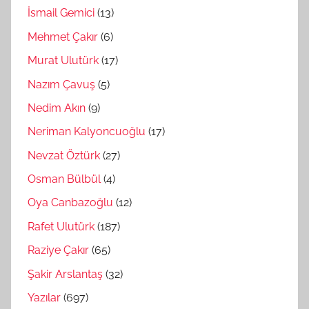
İsmail Gemici
(13)
Mehmet Çakır
(6)
Murat Ulutürk
(17)
Nazım Çavuş
(5)
Nedim Akın
(9)
Neriman Kalyoncuoğlu
(17)
Nevzat Öztürk
(27)
Osman Bülbül
(4)
Oya Canbazoğlu
(12)
Rafet Ulutürk
(187)
Raziye Çakır
(65)
Şakir Arslantaş
(32)
Yazılar
(697)