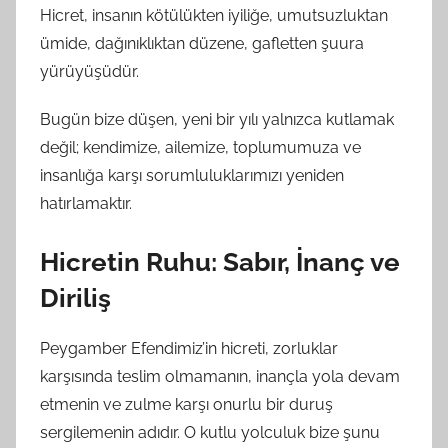
ı
Hicret, insanın kötülükten iyiliğe, umutsuzluktan
n
ümide, dağınıklıktan düzene, gafletten şuura
d
yürüyüşüdür.
a
n
Bugün bize düşen, yeni bir yılı yalnızca kutlamak
değil; kendimize, ailemize, toplumumuza ve
insanlığa karşı sorumluluklarımızı yeniden
hatırlamaktır.
Hicretin Ruhu: Sabır, İnanç ve
Diriliş
Peygamber Efendimiz’in hicreti, zorluklar
karşısında teslim olmamanın, inançla yola devam
etmenin ve zulme karşı onurlu bir duruş
sergilemenin adıdır. O kutlu yolculuk bize şunu