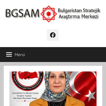
İçeriğe
atla
BGSAM
Bulgaristan
Stratejik
Facebook
Araştırma
Merkezi
Menü