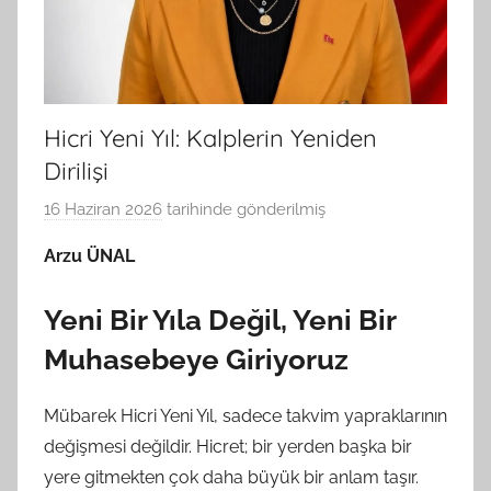
Hicri Yeni Yıl: Kalplerin Yeniden
Dirilişi
16 Haziran 2026
tarihinde gönderilmiş
B
G
Arzu ÜNAL
S
A
Yeni Bir Yıla Değil, Yeni Bir
M
t
Muhasebeye Giriyoruz
a
r
Mübarek Hicri Yeni Yıl, sadece takvim yapraklarının
a
değişmesi değildir. Hicret; bir yerden başka bir
f
yere gitmekten çok daha büyük bir anlam taşır.