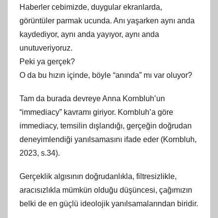
Haberler cebimizde, duygular ekranlarda,
r
görüntüler parmak ucunda. Anı yaşarken aynı anda
a
kaydediyor, aynı anda yayıyor, aynı anda
f
unutuveriyoruz.
ı
n
Peki ya gerçek?
d
O da bu hızın içinde, böyle “anında” mı var oluyor?
a
Tam da burada devreye Anna Kornbluh’un
n
“immediacy” kavramı giriyor. Kornbluh’a göre
immediacy, temsilin dışlandığı, gerçeğin doğrudan
deneyimlendiği yanılsamasını ifade eder (Kornbluh,
2023, s.34).
Gerçeklik algısının doğrudanlıkla, filtresizlikle,
aracısızlıkla mümkün olduğu düşüncesi, çağımızın
belki de en güçlü ideolojik yanılsamalarından biridir.