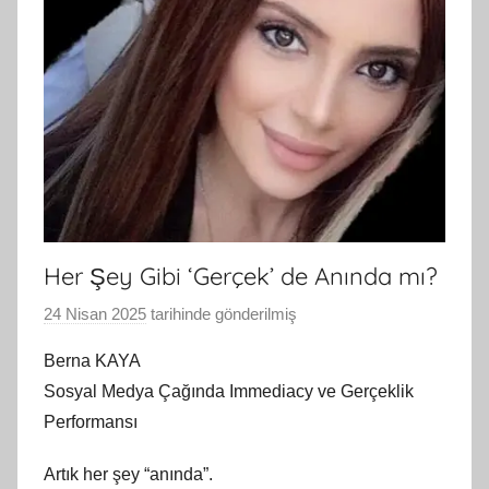
Her Şey Gibi ‘Gerçek’ de Anında mı?
24 Nisan 2025
tarihinde gönderilmiş
B
G
Berna KAYA
S
Sosyal Medya Çağında Immediacy ve Gerçeklik
A
Performansı
M
t
Artık her şey “anında”.
a