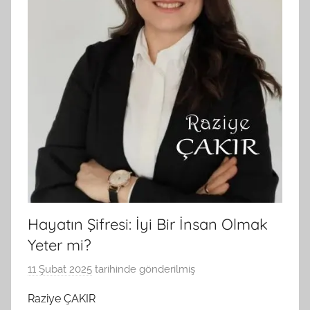
Hayatın Şifresi: İyi Bir İnsan Olmak
Yeter mi?
11 Şubat 2025
tarihinde gönderilmiş
B
G
Raziye ÇAKIR
S