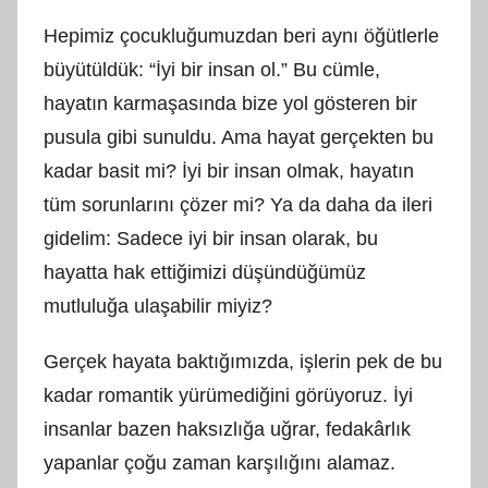
A
Hepimiz çocukluğumuzdan beri aynı öğütlerle
M
büyütüldük: “İyi bir insan ol.” Bu cümle,
t
hayatın karmaşasında bize yol gösteren bir
a
r
pusula gibi sunuldu. Ama hayat gerçekten bu
a
kadar basit mi? İyi bir insan olmak, hayatın
f
tüm sorunlarını çözer mi? Ya da daha da ileri
ı
gidelim: Sadece iyi bir insan olarak, bu
n
hayatta hak ettiğimizi düşündüğümüz
d
a
mutluluğa ulaşabilir miyiz?
n
Gerçek hayata baktığımızda, işlerin pek de bu
kadar romantik yürümediğini görüyoruz. İyi
insanlar bazen haksızlığa uğrar, fedakârlık
yapanlar çoğu zaman karşılığını alamaz.