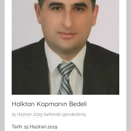
Halktan Kopmanın Bedeli
15 Haziran 2019
tarihinde gönderilmiş
B
G
Tarih: 15 Haziran 2019
S