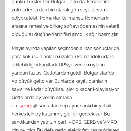
çünkü Türkler her Bulgar’ı, onu da, kendilerine
zulmedenlerden biri olarak görmeye devam
ediyor,ateist Pomaklar ile imansız Romenlerin
arasına inmesi ve birkaç sofrayı ödemesinin yeterli
olduğunu düşünenlerin fikri şimdilik ağır basmıştır.
Mayıs ayında yapılan seçimden alınan sonuçlar da
para kokusu alanların uzaktan komandolu idare
edilebildiğini kanıtladı. DPS’ye verilen oyların
yarıdan fazlası Gettolardan geldi. Bulgaristan’da
50 büyük getto var. Bunlarda kayıtlı olanların
sayısı ne kadar büyükse, işler o kadar kolaylaşıyor.
Gettolarda oy veren olmasa
da,
seçim
sonuçları hep aynı, sanki bir yetkili
herkes için oy kullanmış gibi bir gerçek var. Bu
sandıklardan yalnız 3 parti – DPS, GERB ve VMRO
için oy çıktı. Bu defa getto elektik faturasını ödeyen