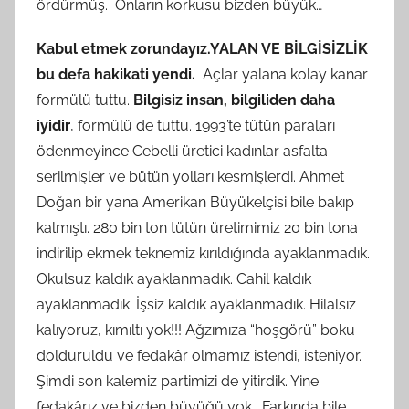
ördürmüş. Onların korkusu bizden büyük…
Kabul etmek zorundayız.
YALAN VE BİLGİSİZLİK
bu defa hakikati yendi.
Açlar yalana kolay kanar
formülü tuttu.
Bilgisiz insan, bilgiliden daha
iyidir
, formülü de tuttu. 1993’te tütün paraları
ödenmeyince Cebelli üretici kadınlar asfalta
serilmişler ve bütün yolları kesmişlerdi. Ahmet
Doğan bir yana Amerikan Büyükelçisi bile bakıp
kalmıştı. 280 bin ton tütün üretimimiz 20 bin tona
indirilip ekmek teknemiz kırıldığında ayaklanmadık.
Okulsuz kaldık ayaklanmadık. Cahil kaldık
ayaklanmadık. İşsiz kaldık ayaklanmadık. Hilalsız
kalıyoruz, kımıltı yok!!! Ağzımıza “hoşgörü” boku
dolduruldu ve fedakâr olmamız istendi, isteniyor.
Şimdi son kalemiz partimizi de yitirdik. Yine
fedakârız ve bizden büyüğü yok… Farkında bile