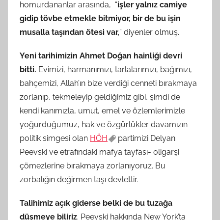
homurdananlar arasında, “
işler yalnız camiye
gidip tövbe etmekle bitmiyor, bir de bu işin
musalla taşından ötesi var,
” diyenler olmuş.
Yeni tarihimizin Ahmet Doğan hainliği devri
bitti.
Evimizi, harmanımızı, tarlalarımızı, bağımızı,
bahçemizi, Allah’ın bize verdiği cenneti bırakmaya
zorlanıp, tekmeleyip geldiğimiz gibi, şimdi de
kendi kanımızla, umut, emel ve özlemlerimizle
yoğurduğumuz, hak ve özgürlükler davamızın
politik simgesi olan
HÖH
partimizi Delyan
Peevski ve etrafındaki mafya tayfası- oligarşi
çömezlerine bırakmaya zorlanıyoruz. Bu
zorbalığın değirmen taşı devlettir.
Talihimiz açık giderse belki de bu tuzağa
düşmeye biliriz
. Peevski hakkında New York’ta