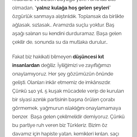
olmadan, “
yalnız kulağa hoş gelen şeyleri
”
özgürlük sanmaya alıştırıldık. Toplansak da birlikte
ağlasak, sızlasak… Aramızda suçlu yoktur. Baş
aşağı salınan su kendini durduramaz. Başa gelen
çekilir de, sonunda su da mutlaka durulur…
Fakat biz hakikati bilmeyen
düşüncesi kıt
insanlardan
değiliz. İyiliğimizi ve zayıflığımızı
onaylamıyoruz. Her şey gözümüzün önünde
gelişti. Olanları inkâr etmemiz de imkânsızdır.
Çünkü 140 yıl, 5 kuşak mücadele verip de kurulan
bir siyasi azınlık partisinin başına örülen çorabı
görmemek, yağmurun ıslaklığını onaylamamaya
benzer. Başa gelen çekilmelidir demiyoruz. Çünkü
bu partiye ruh veren biz Türkleriz. Bizim öz
davamız için hapiste yatan, kemikleri kırılan, saçı