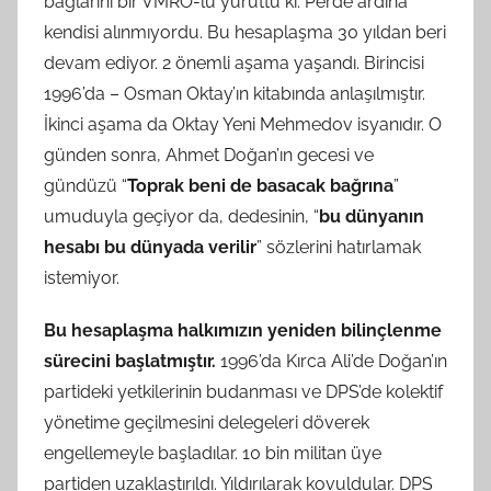
bağlarını bir VMRO-lu yürüttü ki. Perde ardına
kendisi alınmıyordu. Bu hesaplaşma 30 yıldan beri
devam ediyor. 2 önemli aşama yaşandı. Birincisi
1996’da – Osman Oktay’ın kitabında anlaşılmıştır.
İkinci aşama da Oktay Yeni Mehmedov isyanıdır. O
günden sonra, Ahmet Doğan’ın gecesi ve
gündüzü “
Toprak beni de basacak bağrına
”
umuduyla geçiyor da, dedesinin, “
bu dünyanın
hesabı bu dünyada verilir
” sözlerini hatırlamak
istemiyor.
Bu hesaplaşma halkımızın yeniden bilinçlenme
sürecini başlatmıştır.
1996’da Kırca Ali’de Doğan’ın
partideki yetkilerinin budanması ve DPS’de kolektif
yönetime geçilmesini delegeleri döverek
engellemeyle başladılar. 10 bin militan üye
partiden uzaklaştırıldı. Yıldırılarak kovuldular. DPS