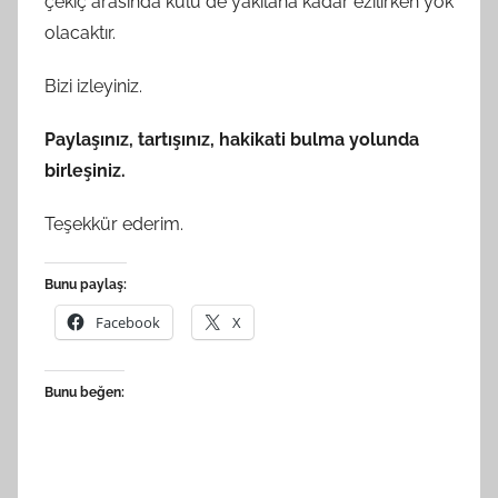
çekiç arasında külü de yakılana kadar ezilirken yok
olacaktır.
Bizi izleyiniz.
Paylaşınız, tartışınız, hakikati bulma yolunda
birleşiniz.
Teşekkür ederim.
Bunu paylaş:
Facebook
X
Bunu beğen: