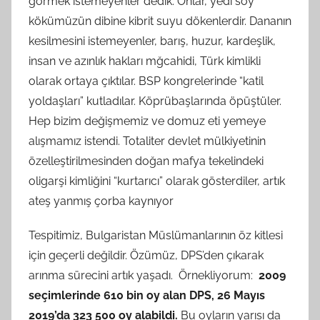
görmek istemeyenler dedik. Onlar, yedi soy
kökümüzün dibine kibrit suyu dökenlerdir. Dananın
kesilmesini istemeyenler, barış, huzur, kardeşlik,
insan ve azınlık hakları mğcahidi, Türk kimlikli
olarak ortaya çıktılar. BSP kongrelerinde “katil
yoldaşları” kutladılar. Köprübaşlarında öpüştüler.
Hep bizim değişmemiz ve domuz eti yemeye
alışmamız istendi. Totaliter devlet mülkiyetinin
özelleştirilmesinden doğan mafya tekelindeki
oligarşi kimliğini “kurtarıcı” olarak gösterdiler, artık
ateş yanmış çorba kaynıyor
Tespitimiz, Bulgaristan Müslümanlarının öz kitlesi
için geçerli değildir. Özümüz, DPS’den çıkarak
arınma sürecini artık yaşadı. Örnekliyorum:
2009
seçimlerinde 610 bin oy alan DPS, 26 Mayıs
2019’da 323 500 oy alabildi.
Bu oyların yarısı da