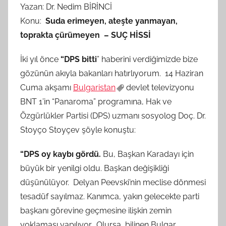
Yazan: Dr. Nedim BİRİNCİ
A
Konu:
Suda erimeyen, ateşte yanmayan,
M
toprakta çürümeyen – SUÇ HİSSİ
t
a
İki yıl önce
“DPS bitti
” haberini verdiğimizde bize
r
gözünün akıyla bakanları hatırlıyorum. 14 Haziran
a
Cuma akşamı
Bulgaristan
devlet televizyonu
f
BNT 1’in “Panaroma” programına, Hak ve
ı
Özgürlükler Partisi (DPS) uzmanı sosyolog Doç. Dr.
n
d
Stoyço Stoyçev şöyle konuştu:
a
“DPS oy kaybı gördü.
Bu, Başkan Karadayı için
n
büyük bir yenilgi oldu. Başkan değişikliği
düşünülüyor. Delyan Peevski’nin meclise dönmesi
tesadüf sayılmaz. Kanımca, yakın gelecekte parti
başkanı görevine geçmesine ilişkin zemin
yoklaması yapılıyor. Olursa, bilinen Bulgar