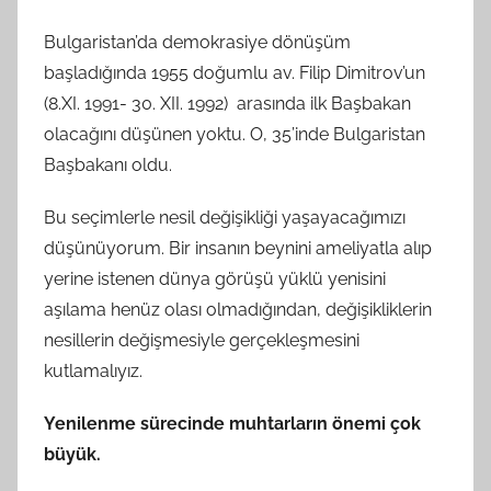
a
Bulgaristan’da demokrasiye dönüşüm
n
başladığında 1955 doğumlu av. Filip Dimitrov’un
(8.XI. 1991- 30. XII. 1992) arasında ilk Başbakan
olacağını düşünen yoktu. O, 35’inde Bulgaristan
Başbakanı oldu.
Bu seçimlerle nesil değişikliği yaşayacağımızı
düşünüyorum. Bir insanın beynini ameliyatla alıp
yerine istenen dünya görüşü yüklü yenisini
aşılama henüz olası olmadığından, değişikliklerin
nesillerin değişmesiyle gerçekleşmesini
kutlamalıyız.
Yenilenme sürecinde muhtarların önemi çok
büyük.