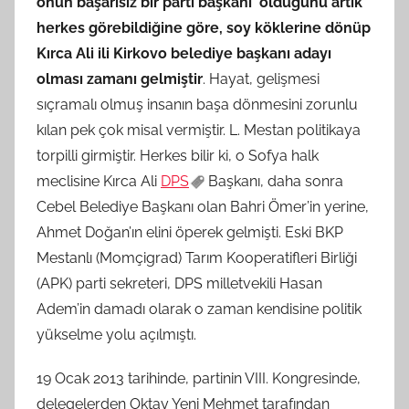
onun başarısız bir parti başkanı olduğunu artık
herkes görebildiğine göre, soy köklerine dönüp
Kırca Ali ili Kirkovo belediye başkanı adayı
olması zamanı gelmiştir
. Hayat, gelişmesi
sıçramalı olmuş insanın başa dönmesini zorunlu
kılan pek çok misal vermiştir. L. Mestan politikaya
torpilli girmiştir. Herkes bilir ki, o Sofya halk
meclisine Kırca Ali
DPS
Başkanı, daha sonra
Cebel Belediye Başkanı olan Bahri Ömer’in yerine,
Ahmet Doğan’ın elini öperek gelmişti. Eski BKP
Mestanlı (Momçigrad) Tarım Kooperatifleri Birliği
(APK) parti sekreteri, DPS milletvekili Hasan
Adem’in damadı olarak o zaman kendisine politik
yükselme yolu açılmıştı.
19 Ocak 2013 tarihinde, partinin VIII. Kongresinde,
delegelerden Oktay Yeni Mehmet tarafından