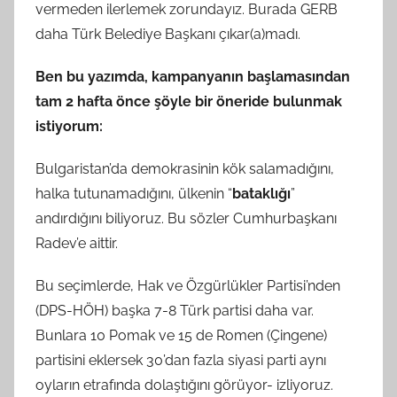
vermeden ilerlemek zorundayız. Burada GERB
daha Türk Belediye Başkanı çıkar(a)madı.
Ben bu yazımda, kampanyanın başlamasından
tam 2 hafta önce şöyle bir öneride bulunmak
istiyorum:
Bulgaristan’da demokrasinin kök salamadığını,
halka tutunamadığını, ülkenin “
bataklığı
”
andırdığını biliyoruz. Bu sözler Cumhurbaşkanı
Radev’e aittir.
Bu seçimlerde, Hak ve Özgürlükler Partisi’nden
(DPS-HÖH) başka 7-8 Türk partisi daha var.
Bunlara 10 Pomak ve 15 de Romen (Çingene)
partisini eklersek 30’dan fazla siyasi parti aynı
oyların etrafında dolaştığını görüyor- izliyoruz.