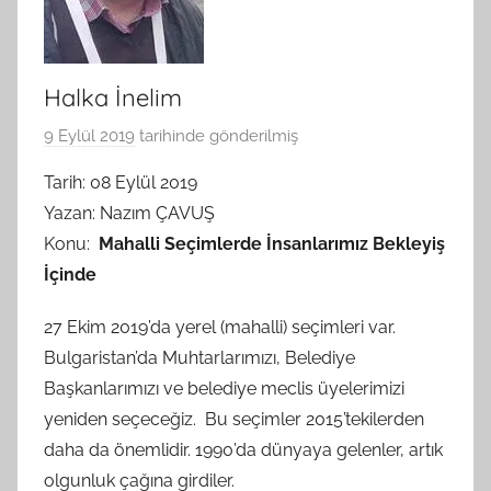
Halka İnelim
9 Eylül 2019
tarihinde gönderilmiş
B
G
Tarih: 08 Eylül 2019
S
Yazan: Nazım ÇAVUŞ
A
Konu:
Mahalli Seçimlerde İnsanlarımız Bekleyiş
M
İçinde
t
a
27 Ekim 2019’da yerel (mahalli) seçimleri var.
r
Bulgaristan’da Muhtarlarımızı, Belediye
a
Başkanlarımızı ve belediye meclis üyelerimizi
f
yeniden seçeceğiz. Bu seçimler 2015’tekilerden
ı
daha da önemlidir. 1990’da dünyaya gelenler, artık
n
d
olgunluk çağına girdiler.