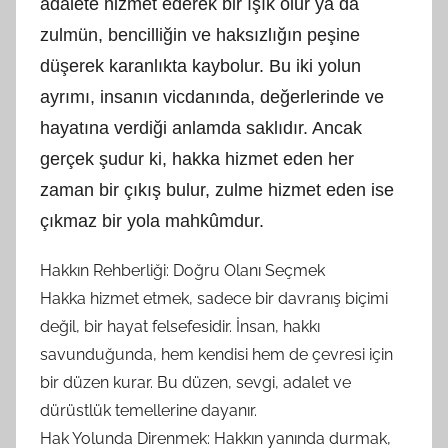
adalete hizmet ederek bir ışık olur ya da
t
zulmün, bencilliğin ve haksızlığın peşine
a
r
düşerek karanlıkta kaybolur. Bu iki yolun
a
ayrımı, insanın vicdanında, değerlerinde ve
f
hayatına verdiği anlamda saklıdır. Ancak
ı
gerçek şudur ki, hakka hizmet eden her
n
zaman bir çıkış bulur, zulme hizmet eden ise
d
a
çıkmaz bir yola mahkûmdur.
n
Hakkın Rehberliği: Doğru Olanı Seçmek
Hakka hizmet etmek, sadece bir davranış biçimi
değil, bir hayat felsefesidir. İnsan, hakkı
savunduğunda, hem kendisi hem de çevresi için
bir düzen kurar. Bu düzen, sevgi, adalet ve
dürüstlük temellerine dayanır.
Hak Yolunda Direnmek: Hakkın yanında durmak,