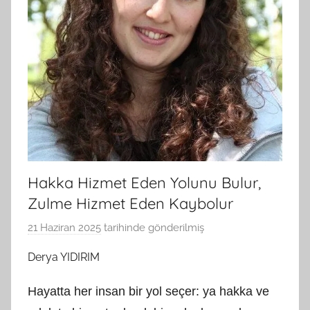
Hakka Hizmet Eden Yolunu Bulur,
Zulme Hizmet Eden Kaybolur
21 Haziran 2025
tarihinde gönderilmiş
B
G
Derya YIDIRIM
S
A
Hayatta her insan bir yol seçer: ya hakka ve
M