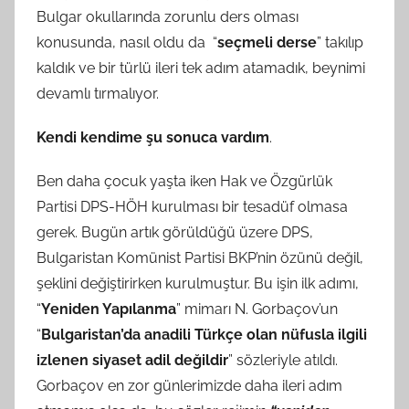
Bulgar okullarında zorunlu ders olması
konusunda, nasıl oldu da “
seçmeli derse
” takılıp
kaldık ve bir türlü ileri tek adım atamadık, beynimi
devamlı tırmalıyor.
Kendi kendime şu sonuca vardım
.
Ben daha çocuk yaşta iken Hak ve Özgürlük
Partisi DPS-HÖH kurulması bir tesadüf olmasa
gerek. Bugün artık görüldüğü üzere DPS,
Bulgaristan Komünist Partisi BKP’nin özünü değil,
şeklini değiştirirken kurulmuştur. Bu işin ilk adımı,
“
Yeniden Yapılanma
” mimarı N. Gorbaçov’un
“
Bulgaristan’da anadili Türkçe olan nüfusla ilgili
izlenen siyaset adil değildir
” sözleriyle atıldı.
Gorbaçov en zor günlerimizde daha ileri adım