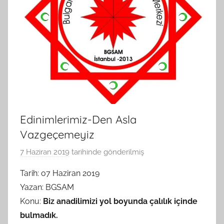
Edinimlerimiz-Den Asla
Vazgeçemeyiz
7 Haziran 2019
tarihinde gönderilmiş
B
G
Tarih: o7 Haziran 2019
S
Yazan: BGSAM
A
Konu:
Biz anadilimizi yol boyunda çalılık içinde
M
bulmadık.
t