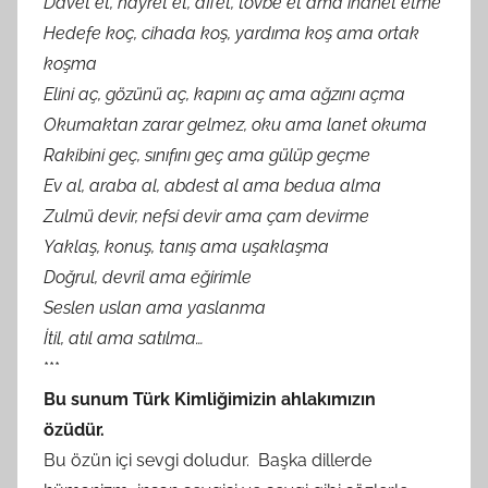
Davet et, hayret et, affet, tövbe et ama ihanet etme
Hedefe koç, cihada koş, yardıma koş ama ortak
koşma
Elini aç, gözünü aç, kapını aç ama ağzını açma
Okumaktan zarar gelmez, oku ama lanet okuma
Rakibini geç, sınıfını geç ama gülüp geçme
Ev al, araba al, abdest al ama bedua alma
Zulmü devir, nefsi devir ama çam devirme
Yaklaş, konuş, tanış ama uşaklaşma
Doğrul, devril ama eğirimle
Seslen uslan ama yaslanma
İtil, atıl ama satılma…
***
Bu sunum Türk Kimliğimizin ahlakımızın
özüdür.
Bu özün içi sevgi doludur. Başka dillerde