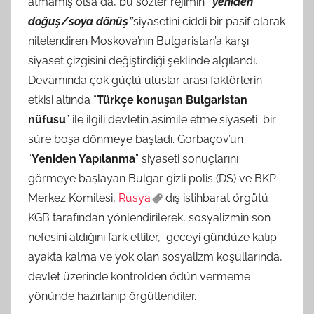
atmamış olsa da, bu sözler rejimin
“yeniden
doğuş/soya dönüş”
siyasetini ciddi bir pasif olarak
nitelendiren Moskova’nın Bulgaristan’a karşı
siyaset çizgisini değiştirdiği şeklinde algılandı.
Devamında çok güçlü uluslar arası faktörlerin
etkisi altında “
Türkçe konuşan Bulgaristan
nüfusu
” ile ilgili devletin asimile etme siyaseti bir
süre boşa dönmeye başladı. Gorbaçov’un
“
Yeniden Yapılanma
” siyaseti sonuçlarını
görmeye başlayan Bulgar gizli polis (DS) ve BKP
Merkez Komitesi,
Rusya
dış istihbarat örgütü
KGB tarafından yönlendirilerek, sosyalizmin son
nefesini aldığını fark ettiler, geceyi gündüze katıp
ayakta kalma ve yok olan sosyalizm koşullarında,
devlet üzerinde kontrolden ödün vermeme
yönünde hazırlanıp örgütlendiler.