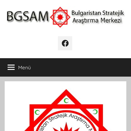
İçeriğe
atla
BGSAM
Bulgaristan
Stratejik
Facebook
Araştırma
Merkezi
Menü