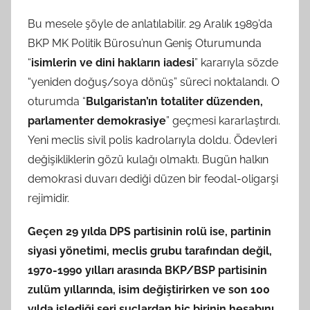
Bu mesele şöyle de anlatılabilir. 29 Aralık 1989’da
BKP MK Politik Bürosu’nun Geniş Oturumunda
“
isimlerin ve dini hakların iadesi
” kararıyla sözde
“yeniden doğuş/soya dönüş” süreci noktalandı. O
oturumda “
Bulgaristan’ın totaliter düzenden,
parlamenter demokrasiye
” geçmesi kararlaştırdı.
Yeni meclis sivil polis kadrolarıyla doldu. Ödevleri
değişikliklerin gözü kulağı olmaktı. Bugün halkın
demokrasi duvarı dediği düzen bir feodal-oligarşi
rejimidir.
Geçen 29 yılda DPS partisinin rolü ise, partinin
siyasi yönetimi, meclis grubu tarafından değil,
1970-1990 yılları arasında BKP/BSP partisinin
zulüm yıllarında, isim değiştirirken ve son 100
yılda işlediği seri suçlardan hiç birinin hesabını