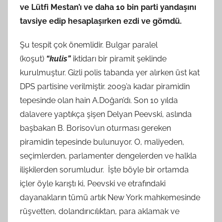
ve Lütfi Mestan’ı ve daha 10 bin parti yandaşını
tavsiye edip hesaplaşırken ezdi ve gömdü.
Şu tespit çok önemlidir. Bulgar paralel
(koşut)
“kulis”
iktidarı bir piramit şeklinde
kurulmuştur. Gizli polis tabanda yer alırken üst kat
DPS partisine verilmiştir. 2009’a kadar piramidin
tepesinde olan hain A.Doğan’dı. Son 10 yılda
dalavere yaptıkça şişen Delyan Peevski, aslında
başbakan B. Borisov’un oturması gereken
piramidin tepesinde bulunuyor. O, maliyeden,
seçimlerden, parlamenter dengelerden ve halkla
ilişkilerden sorumludur. İşte böyle bir ortamda
içler öyle karıştı ki, Peevski ve etrafındaki
dayanakların tümü artık New York mahkemesinde
rüşvetten, dolandırıcılıktan, para aklamak ve