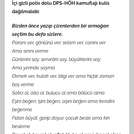
İçi gizli polis dolu DPS-HÖH kamuflajı kulis
a
dağılmalıdır.
r
a
Bizden önce yazıp çizenlerden bir armağan
f
seçtim bu defa sizlere.
ı
Paranı ver, gönlünü ver, selam ver, canını ver
n
d
Ama sırrını verme
a
Günlerini say, servetini say, büyüklerini say
n
Ama yerinde sayma
Ekmek ver, kulak ver, bilgi ver ama hiçbir zaman
boş verme
Satıcı ol, alıcı ol, bulucu ol ama bölücü olma
Eşini beğen, işini beğen, aşını beğen ama kendini
beğenme
Fidan büyüt, garip doyur, çocuk besle ama kin
besleme